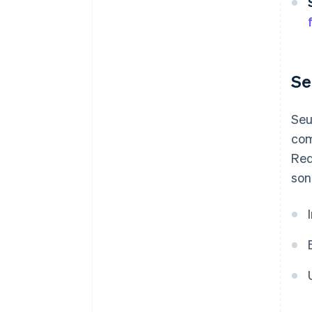
Se
Seu
com
Red
son