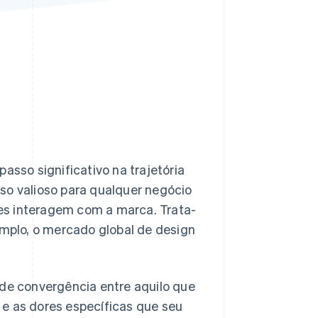
Stripe Sessions 2026
Veja como a Stripe está
construindo a
infraestrutura
econômica da IA.
Assista agora
asso significativo na trajetória
so valioso para qualquer negócio
es interagem com a marca. Trata-
mplo, o mercado global de design
 de convergência entre aquilo que
 e as dores específicas que seu