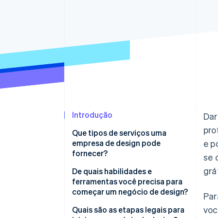
Authorization Boost
Otimizações de aceitação
Link
Checkout acelerado
Financial Connections
Dados de contas vinculadas
Introdução
Dar
pro
Que tipos de serviços uma
empresa de design pode
e p
fornecer?
se 
grá
De quais habilidades e
ferramentas você precisa para
começar um negócio de design?
Par
voc
Habilidades necessárias
Quais são as etapas legais para