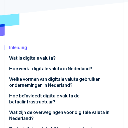
Oprichting van een start-up
Climate
Ecosysteem
CO₂-verwijdering
Partners
Identity
Stripe App Marketplace
Online identiteitsverificatie
Inleiding
Wat is digitale valuta?
Stripe Sessions 2026
Hoe werkt digitale valuta in Nederland?
Ontdek hoe Stripe de economische infrastructuu
Nu bekijken
Welke vormen van digitale valuta gebruiken
ondernemingen in Nederland?
Hoe beïnvloedt digitale valuta de
betaalinfrastructuur?
Wat zijn de overwegingen voor digitale valuta in
Nederland?