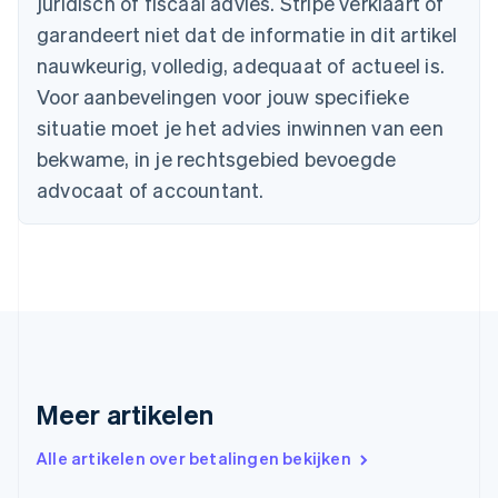
juridisch of fiscaal advies. Stripe verklaart of
Canada
English
Français
garandeert niet dat de informatie in dit artikel
Cyprus
nauwkeurig, volledig, adequaat of actueel is.
English
Denemarken
Voor aanbevelingen voor jouw specifieke
English
situatie moet je het advies inwinnen van een
Duitsland
bekwame, in je rechtsgebied bevoegde
Deutsch
English
Estland
advocaat of accountant.
English
Finland
English
Svenska
Frankrijk
Français
English
Gibraltar
English
Griekenland
English
Meer artikelen
Hongarije
English
Hongkong SAR, China
Alle artikelen over betalingen bekijken
English
简体中文