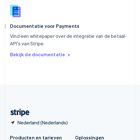
Spanje
Español
English
Thailand
ไทย
English
Documentatie voor Payments
Tsjechië
English
Vind een whitepaper over de integratie van de betaal-
Vasteland van China
API's van Stripe.
简体中文
English
Verenigd Koninkrijk
Bekijk de documentatie
English
Verenigde Arabische Emiraten
English
Verenigde Staten
English
Español
简体中文
Zweden
Svenska
English
Zwitserland
Deutsch
Français
Italiano
English
Nederland (Nederlands)
Producten en tarieven
Oplossingen