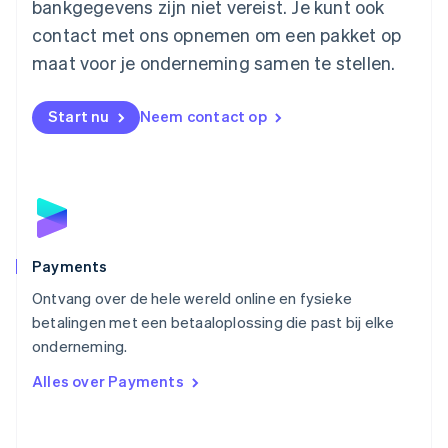
Mexico
bankgegevens zijn niet vereist. Je kunt ook
Español
English
contact met ons opnemen om een pakket op
Nederland
maat voor je onderneming samen te stellen.
Nederlands
English
Nieuw-Zeeland
English
Start nu
Neem contact op
Noorwegen
English
Oostenrijk
Deutsch
English
Polen
English
Portugal
Português
English
Payments
Roemenië
Ontvang over de hele wereld online en fysieke
English
betalingen met een betaaloplossing die past bij elke
Singapore
English
简体中文
onderneming.
Slovenië
Alles over Payments
English
Italiano
Slowakije
English