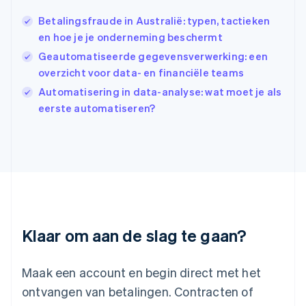
Ierland
English
Betalingsfraude in Australië: typen, tactieken
India
en hoe je je onderneming beschermt
English
Geautomatiseerde gegevensverwerking: een
Italië
Italiano
English
overzicht voor data- en financiële teams
Japan
Automatisering in data-analyse: wat moet je als
日本語
English
eerste automatiseren?
Kroatië
English
Italiano
Letland
English
Liechtenstein
Deutsch
English
Litouwen
English
Luxemburg
Klaar om aan de slag te gaan?
Français
Deutsch
English
Maleisië
English
简体中文
Maak een account en begin direct met het
Malta
ontvangen van betalingen. Contracten of
English