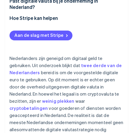
Regelgeving
Past digitale valuta bij je onderneming in
Nederland?
Financieel
Hoe Stripe kan helpen
Operationeel
Aan de slag met Stripe
Nederlanders zijn geneigd om digitaal geld te
gebruiken. Uit onderzoek blijkt dat
twee derde van de
Nederlanders
bereid is om de voorgestelde digitale
euro te gebruiken. Op dit moment is er echter geen
door de overheid uitgegeven digitale valuta in
Nederland. En hoewel het legaal is om cryptovaluta te
bezitten, zijn er
weinig plekken
waar
cryptobetalingen
voor goederen of diensten worden
geaccepteerd in Nederland. De realiteit is dat de
meeste Nederlandse ondernemingen momenteel geen
allesomvattende digitale valutastrategie nodig