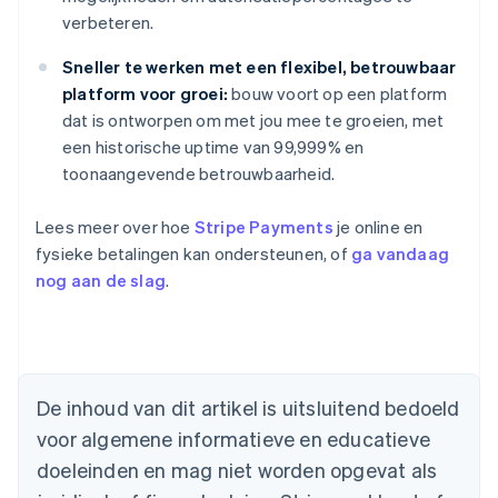
verbeteren.
Sneller te werken met een flexibel, betrouwbaar
platform voor groei:
bouw voort op een platform
dat is ontworpen om met jou mee te groeien, met
een historische uptime van 99,999% en
toonaangevende betrouwbaarheid.
Lees meer over hoe
Stripe Payments
je online en
fysieke betalingen kan ondersteunen, of
ga vandaag
nog aan de slag
.
Australië
English
België
Nederlands
Français
Deutsch
English
De inhoud van dit artikel is uitsluitend bedoeld
Brazilië
voor algemene informatieve en educatieve
Português
English
Bulgarije
doeleinden en mag niet worden opgevat als
English