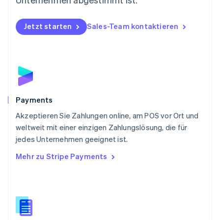
Deutsch
English
Polen
Jetzt starten
Sales-Team kontaktieren
English
Portugal
Português
English
Rumänien
English
Schweden
Svenska
English
Schweiz
Payments
Deutsch
Français
Italiano
English
Akzeptieren Sie Zahlungen online, am POS vor Ort und
Singapur
English
简体中文
weltweit mit einer einzigen Zahlungslösung, die für
Slowakei
jedes Unternehmen geeignet ist.
English
Mehr zu Stripe Payments
Slowenien
English
Italiano
Sonderverwaltungsregion Hongkong,
China
English
简体中文
Spanien