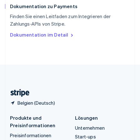
Español
English
Dokumentation zu Payments
Thailand
ไทย
English
Finden Sie einen Leitfaden zum Integrieren der
Tschechische Republik
Zahlungs-APIs von Stripe.
English
Ungarn
Dokumentation im Detail
English
Vereinigte Arabische Emirate
English
Vereinigte Staaten
English
Español
简体中文
Vereinigtes Königreich
English
Zypern
English
Belgien (Deutsch)
Produkte und
Lösungen
Preisinformationen
Unternehmen
Preisinformationen
Start-ups