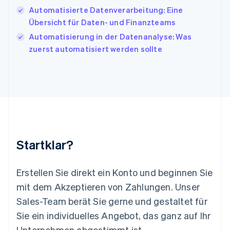
English
Italiano
Automatisierte Datenverarbeitung: Eine
Lettland
Übersicht für Daten- und Finanzteams
English
Automatisierung in der Datenanalyse: Was
Liechtenstein
zuerst automatisiert werden sollte
Deutsch
English
Litauen
English
Luxemburg
Français
Deutsch
English
Malaysia
English
简体中文
Malta
English
Startklar?
Mexiko
Español
English
Neuseeland
Erstellen Sie direkt ein Konto und beginnen Sie
English
mit dem Akzeptieren von Zahlungen. Unser
Niederlande
Nederlands
English
Sales-Team berät Sie gerne und gestaltet für
Norwegen
Sie ein individuelles Angebot, das ganz auf Ihr
English
Österreich
Unternehmen abgestimmt ist.