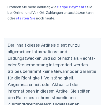
Erfahren Sie mehr darüber, wie
Stripe Payments
Sie
bei Online- und Vor-Ort-Zahlungen unterstützen kann
oder
starten Sie
noch heute.
Der Inhalt dieses Artikels dient nur zu
Australien
allgemeinen Informations- und
English
Belgien
Bildungszwecken und sollte nicht als Rechts-
Nederlands
Français
Deutsch
English
oder Steuerberatung interpretiert werden.
Brasilien
Stripe übernimmt keine Gewähr oder Garantie
Português
English
Bulgarien
für die Richtigkeit, Vollständigkeit,
English
Angemessenheit oder Aktualität der
Dänemark
Informationen in diesem Artikel. Sie sollten
English
Deutschland
den Rat eines in Ihrem steuerlichen
Deutsch
English
Zuständigkeitsbereich zugelassenen
Estland