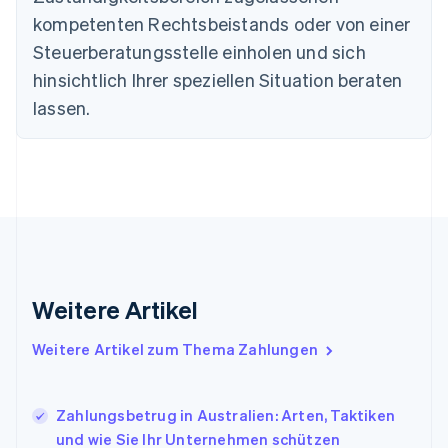
English
kompetenten Rechtsbeistands oder von einer
Festlandchina
Steuerberatungsstelle einholen und sich
简体中文
English
Finnland
hinsichtlich Ihrer speziellen Situation beraten
English
Svenska
lassen.
Frankreich
Français
English
Gibraltar
English
Griechenland
English
Indien
English
Irland
Weitere Artikel
English
Italien
Italiano
English
Weitere Artikel zum Thema Zahlungen
Japan
日本語
English
Kanada
Zahlungsbetrug in Australien: Arten, Taktiken
English
Français
und wie Sie Ihr Unternehmen schützen
Kroatien