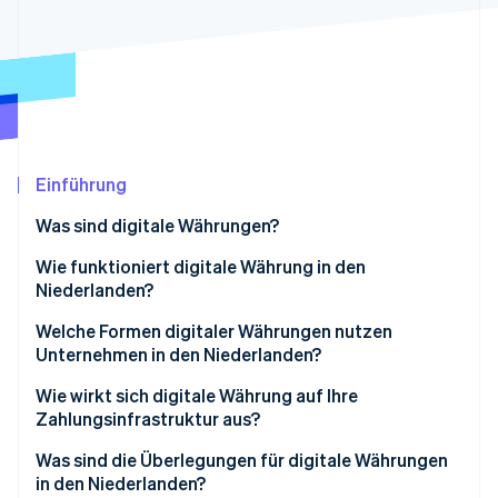
Betrugsprävention
Ecosystem
Atlas
Start-up-Gründung
Partner
Stripe App-Marktplatz
Climate
CO₂-Entnahme
Identity
Online-Identitätsprüfung
Einführung
Was sind digitale Währungen?
Wie funktioniert digitale Währung in den
Niederlanden?
Stripe-Sessions 2026
Erfahren Sie, wie Stripe Lösungen für die Wirts
Welche Formen digitaler Währungen nutzen
Jetzt ansehen
Unternehmen in den Niederlanden?
Wie wirkt sich digitale Währung auf Ihre
Zahlungsinfrastruktur aus?
Was sind die Überlegungen für digitale Währungen
in den Niederlanden?