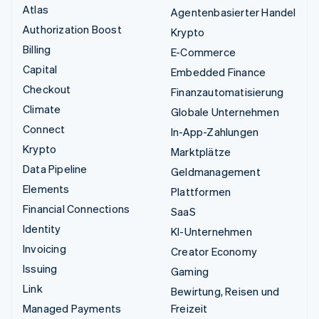
Atlas
Agentenbasierter Handel
Authorization Boost
Krypto
Billing
E-Commerce
Capital
Embedded Finance
Checkout
Finanzautomatisierung
Climate
Globale Unternehmen
Connect
In-App-Zahlungen
Krypto
Marktplätze
Data Pipeline
Geldmanagement
Elements
Plattformen
Financial Connections
SaaS
Identity
KI-Unternehmen
Invoicing
Creator Economy
Issuing
Gaming
Link
Bewirtung, Reisen und
Managed Payments
Freizeit