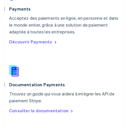
Nouvelle-Zélande
English
Payments
Pays-Bas
Acceptez des paiements en ligne, en personne et dans
Nederlands
English
le monde entier, grâce à une solution de paiement
Pologne
English
adaptée à toutes les entreprises.
Portugal
Découvrir Payments
Português
English
R.A.S. de Hong Kong, Chine
English
简体中文
République tchèque
English
Roumanie
English
Documentation Payments
Royaume-Uni
English
Trouvez un guide qui vous aidera à intégrer les API de
Singapour
paiement Stripe.
English
简体中文
Slovaquie
Consulter la documentation
English
Slovénie
English
Italiano