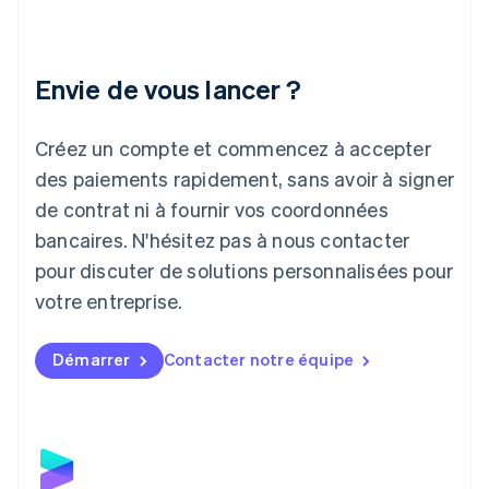
Irlande
English
Italie
Italiano
English
Envie de vous lancer ?
Japon
日本語
English
Créez un compte et commencez à accepter
Lettonie
English
des paiements rapidement, sans avoir à signer
Liechtenstein
de contrat ni à fournir vos coordonnées
Deutsch
English
Lituanie
bancaires. N'hésitez pas à nous contacter
English
pour discuter de solutions personnalisées pour
Luxembourg
votre entreprise.
Français
Deutsch
English
Malaisie
English
简体中文
Démarrer
Contacter notre équipe
Malte
English
Mexique
Español
English
Norvège
English