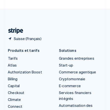
Suède
Svenska
English
Suisse
Deutsch
Français
Italiano
English
Thaïlande
ไทย
English
Suisse (Français)
Produits et tarifs
Solutions
Tarifs
Grandes entreprises
Atlas
Start-up
Authorization Boost
Commerce agentique
Billing
Cryptomonnaie
Capital
E-commerce
Checkout
Services financiers
intégrés
Climate
Automatisation des
Connect