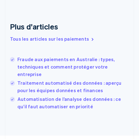
Danemark
English
Émirats arabes unis
English
Plus d'articles
Espagne
Español
English
Tous les articles sur les paiements
Estonie
English
États-Unis
Fraude aux paiements en Australie : types,
English
Español
简体中文
techniques et comment protéger votre
Finlande
English
Svenska
entreprise
France
Traitement automatisé des données : aperçu
Français
English
pour les équipes données et finances
Gibraltar
English
Automatisation de l’analyse des données : ce
Grèce
qu’il faut automatiser en priorité
English
Hongrie
English
Inde
English