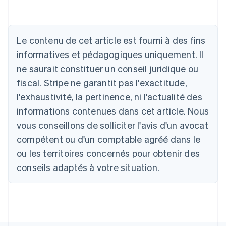
Allemagne
Le contenu de cet article est fourni à des fins
Deutsch
English
Australie
informatives et pédagogiques uniquement. Il
English
ne saurait constituer un conseil juridique ou
Autriche
Deutsch
English
fiscal. Stripe ne garantit pas l'exactitude,
Belgique
l'exhaustivité, la pertinence, ni l'actualité des
Nederlands
Français
Deutsch
English
Brésil
informations contenues dans cet article. Nous
Português
English
vous conseillons de solliciter l'avis d'un avocat
Bulgarie
compétent ou d'un comptable agréé dans le
English
Canada
ou les territoires concernés pour obtenir des
English
Français
conseils adaptés à votre situation.
Chine continentale
简体中文
English
Chypre
English
Croatie
English
Italiano