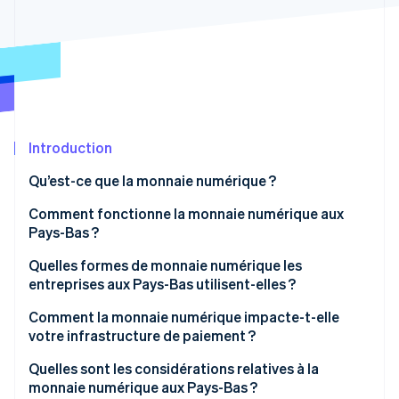
Découvrez les prochaines évolutions
Commerce en ligne
Radar
Prévention de la fraude
Écosystème
Atlas
Constitution de start-up
Partenaires
Climate
Stripe App Marketplace
Élimination du carbone
Introduction
Identity
Qu’est-ce que la monnaie numérique ?
Vérification de l'identité
Comment fonctionne la monnaie numérique aux
Pays-Bas ?
Quelles formes de monnaie numérique les
entreprises aux Pays-Bas utilisent-elles ?
Stripe Sessions 2026
Découvrez comment Stripe construit l’infrastructure écono
Comment la monnaie numérique impacte-t-elle
Regarder la vidéo
votre infrastructure de paiement ?
Quelles sont les considérations relatives à la
monnaie numérique aux Pays-Bas ?