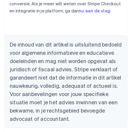
conversie. Als je meer wilt weten over Stripe Checkout
en integratie in je platform, ga dan
nu aan de slag
.
Australië
English
De inhoud van dit artikel is uitsluitend bedoeld
België
voor algemene informatieve en educatieve
Nederlands
Français
Deutsch
English
Brazilië
doeleinden en mag niet worden opgevat als
Português
English
juridisch of fiscaal advies. Stripe verklaart of
Bulgarije
garandeert niet dat de informatie in dit artikel
English
Canada
nauwkeurig, volledig, adequaat of actueel is.
English
Français
Voor aanbevelingen voor jouw specifieke
Cyprus
situatie moet je het advies inwinnen van een
English
Denemarken
bekwame, in je rechtsgebied bevoegde
English
advocaat of accountant.
Duitsland
Deutsch
English
Estland