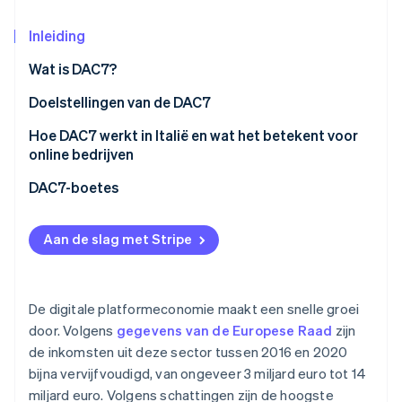
Oprichting van een start-up
Inleiding
Climate
Ecosysteem
CO₂-verwijdering
Wat is DAC7?
Partners
Identity
Stripe App Marketplace
Doelstellingen van de DAC7
Online identiteitsverificatie
Hoe DAC7 werkt in Italië en wat het betekent voor
online bedrijven
Welke gegevens je moet communiceren
DAC7-boetes
Stripe Sessions 2026
Hoe gegevens te verzamelen
Ontdek hoe Stripe de economische infrastructuu
Aan de slag met Stripe
Nu bekijken
Belastingsamenwerking tussen landen
De digitale platformeconomie maakt een snelle groei
door. Volgens
gegevens van de Europese Raad
zijn
de inkomsten uit deze sector tussen 2016 en 2020
bijna vervijfvoudigd, van ongeveer 3 miljard euro tot 14
miljard euro. Volgens schattingen zijn de hoogste