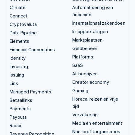
Climate
Automatisering van
financiën
Connect
Internationaal zakendoen
Cryptovaluta
In-appbetalingen
Data Pipeline
Marktplaatsen
Elements
Geldbeheer
Financial Connections
Platforms
Identity
SaaS
Invoicing
AI-bedrijven
Issuing
Creator economy
Link
Gaming
Managed Payments
Horeca, reizen en vrije
Betaallinks
tijd
Payments
Verzekering
Payouts
Media en entertainment
Radar
Non-profitorganisaties
Revenue Recognition