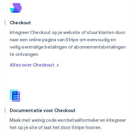
Deutsch
English
Polen
English
Checkout
Portugal
Português
English
Integreer Checkout op je website of stuur klanten door
Roemenië
naar een online pagina van Stripe om eenvoudig en
English
veilig eenmalige betalingen of abonnementsbetalingen
Singapore
English
简体中文
te ontvangen.
Slovenië
Alles over Checkout
English
Italiano
Slowakije
English
Spanje
Español
English
Thailand
ไทย
English
Documentatie voor Checkout
Tsjechië
English
Maak met weinig code een betaalformulier en integreer
Vasteland van China
het op je site of laat het door Stripe hosten.
简体中文
English
Verenigd Koninkrijk