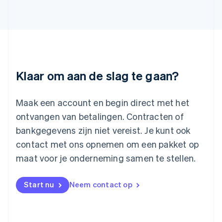
English
Italiano
Letland
English
Liechtenstein
Deutsch
English
Litouwen
English
Klaar om aan de slag te gaan?
Luxemburg
Français
Deutsch
English
Maleisië
Maak een account en begin direct met het
English
简体中文
ontvangen van betalingen. Contracten of
Malta
bankgegevens zijn niet vereist. Je kunt ook
English
Mexico
contact met ons opnemen om een pakket op
Español
English
maat voor je onderneming samen te stellen.
Nederland
Nederlands
English
Nieuw-Zeeland
Start nu
Neem contact op
English
Noorwegen
English
Oostenrijk