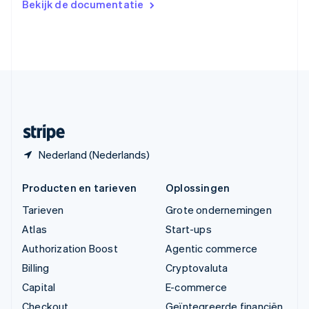
Bekijk de documentatie
English
Verenigde Arabische Emiraten
English
Verenigde Staten
English
Español
简体中文
Zweden
Svenska
English
Zwitserland
Deutsch
Français
Italiano
English
Nederland (Nederlands)
Producten en tarieven
Oplossingen
Tarieven
Grote ondernemingen
Atlas
Start-ups
Authorization Boost
Agentic commerce
Billing
Cryptovaluta
Capital
E-commerce
Checkout
Geïntegreerde financiën