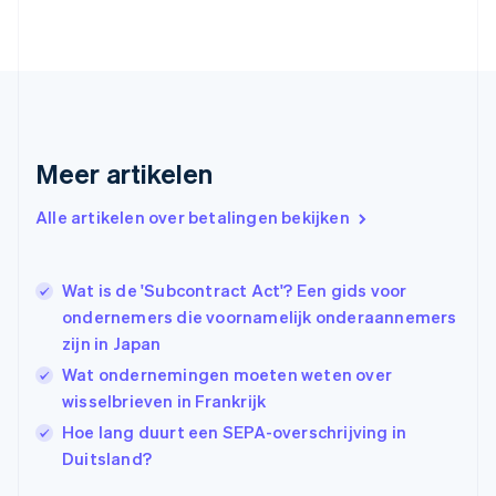
English
Finland
English
Svenska
Frankrijk
Français
English
Gibraltar
English
Meer artikelen
Griekenland
English
Alle artikelen over betalingen bekijken
Hongarije
English
Hongkong SAR, China
Wat is de 'Subcontract Act'? Een gids voor
English
简体中文
Ierland
ondernemers die voornamelijk onderaannemers
English
zijn in Japan
India
Wat ondernemingen moeten weten over
English
wisselbrieven in Frankrijk
Italië
Italiano
English
Hoe lang duurt een SEPA-overschrijving in
Japan
Duitsland?
日本語
English
Kroatië