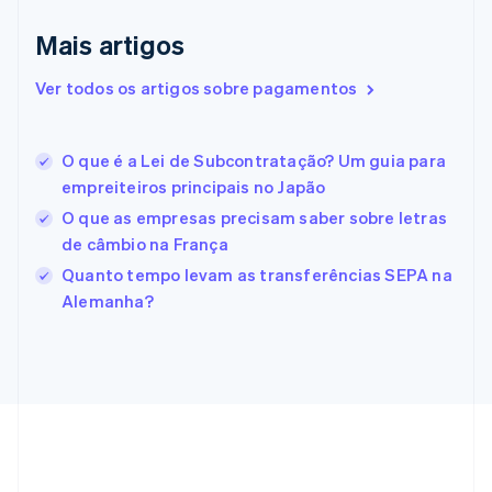
English
Eslováquia
Mais artigos
English
Eslovênia
Ver todos os artigos sobre pagamentos
English
Italiano
Espanha
Español
English
O que é a Lei de Subcontratação? Um guia para
Estados Unidos
empreiteiros principais no Japão
English
Español
简体中文
Estônia
O que as empresas precisam saber sobre letras
English
de câmbio na França
Finlândia
Quanto tempo levam as transferências SEPA na
English
Svenska
França
Alemanha?
Français
English
Gibraltar
English
Grécia
English
Hungria
English
Índia