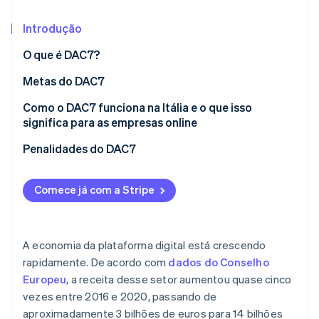
Veja o que está chegando
Introdução
Radar
Ecossistema
Prevenção de fraudes
O que é DAC7?
Parceiros
Atlas
Stripe App Marketplace
Incorporação de startups
Metas do DAC7
Climate
Como o DAC7 funciona na Itália e o que isso
Remoção de carbono
significa para as empresas online
Identity
Quais dados você precisa comunicar
Penalidades do DAC7
Verificação de identidade
Como recolher dados
Comece já com a Stripe
Colaboração tributária entre países
Stripe Sessions 2026
Veja como a Stripe está construindo a infraestrutura econ
A economia da plataforma digital está crescendo
Assista agora
rapidamente. De acordo com
dados do Conselho
Europeu
, a receita desse setor aumentou quase cinco
vezes entre 2016 e 2020, passando de
aproximadamente 3 bilhões de euros para 14 bilhões