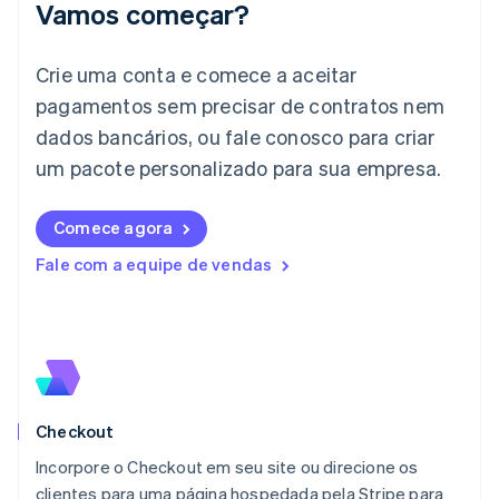
English
Vamos começar?
Irlanda
English
Crie uma conta e comece a aceitar
Itália
Italiano
English
pagamentos sem precisar de contratos nem
Japão
dados bancários, ou fale conosco para criar
日本語
English
Letônia
um pacote personalizado para sua empresa.
English
Liechtenstein
Comece agora
Deutsch
English
Lituânia
Fale com a equipe de vendas
English
Luxemburgo
Français
Deutsch
English
Malásia
English
简体中文
Malta
English
Checkout
México
Español
English
Incorpore o Checkout em seu site ou direcione os
Noruega
clientes para uma página hospedada pela Stripe para