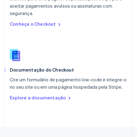
English
aceitar pagamentos avulsos ou assinaturas com
Nova Zelândia
English
segurança.
Países Baixos
Conheça o Checkout
Nederlands
English
Polônia
English
Portugal
Português
English
RAE de Hong Kong, China
English
简体中文
Documentação do Checkout
Reino Unido
English
Crie um formulário de pagamento low-code e integre-o
República Tcheca
no seu site ou em uma página hospedada pela Stripe.
English
Romênia
Explore a documentação
English
Singapura
English
简体中文
Suécia
Svenska
English
Suíça