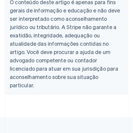
O conteúdo deste artigo é apenas para fins
Deutsch
English
Austrália
gerais de informação e educação e não deve
English
ser interpretado como aconselhamento
Áustria
jurídico ou tributário. A Stripe não garante a
Deutsch
English
Bélgica
exatidão, integridade, adequação ou
Nederlands
Français
Deutsch
English
atualidade das informações contidas no
Brasil
Português
English
artigo. Você deve procurar a ajuda de um
Bulgária
advogado competente ou contador
English
Canadá
licenciado para atuar em sua jurisdição para
English
Français
aconselhamento sobre sua situação
China continental
particular.
简体中文
English
Chipre
English
Croácia
English
Italiano
Dinamarca
English
Emirados Árabes Unidos