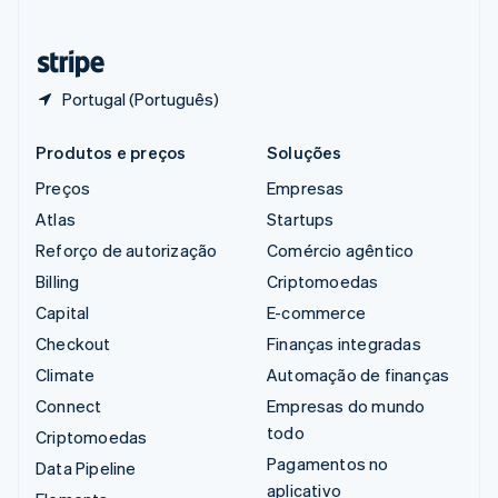
Deutsch
Français
Italiano
English
Tailândia
ไทย
English
Portugal (Português)
Produtos e preços
Soluções
Preços
Empresas
Atlas
Startups
Reforço de autorização
Comércio agêntico
Billing
Criptomoedas
Capital
E-commerce
Checkout
Finanças integradas
Climate
Automação de finanças
Connect
Empresas do mundo
todo
Criptomoedas
Pagamentos no
Data Pipeline
aplicativo