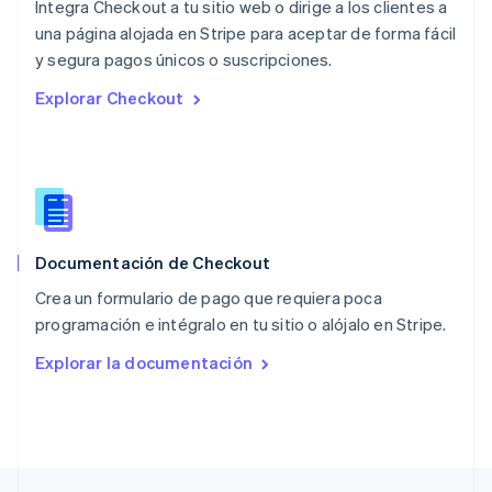
Integra Checkout a tu sitio web o dirige a los clientes a
English
una página alojada en Stripe para aceptar de forma fácil
Nueva Zelandia
English
y segura pagos únicos o suscripciones.
Países Bajos
Explorar Checkout
Nederlands
English
Polonia
English
Portugal
Português
English
RAE de Hong Kong, China
English
简体中文
Documentación de Checkout
Reino Unido
English
Crea un formulario de pago que requiera poca
República Checa
programación e intégralo en tu sitio o alójalo en Stripe.
English
Rumania
Explorar la documentación
English
Singapur
English
简体中文
Suecia
Svenska
English
Suiza