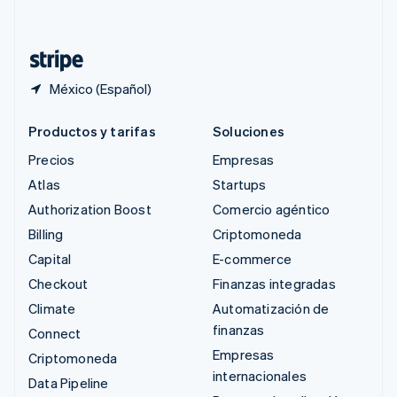
Deutsch
Français
Italiano
English
Tailandia
ไทย
English
México (Español)
Productos y tarifas
Soluciones
Precios
Empresas
Atlas
Startups
Authorization Boost
Comercio agéntico
Billing
Criptomoneda
Capital
E-commerce
Checkout
Finanzas integradas
Climate
Automatización de
finanzas
Connect
Empresas
Criptomoneda
internacionales
Data Pipeline