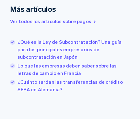
English
Más artículos
Eslovaquia
English
Ver todos los artículos sobre pagos
Eslovenia
English
Italiano
España
¿Qué es la Ley de Subcontratación? Una guía
Español
English
para los principales empresarios de
Estados Unidos
English
Español
简体中文
subcontratación en Japón
Estonia
Lo que las empresas deben saber sobre las
English
letras de cambio en Francia
Finlandia
English
Svenska
¿Cuánto tardan las transferencias de crédito
Francia
SEPA en Alemania?
Français
English
Gibraltar
English
Grecia
English
Hungría
English
India