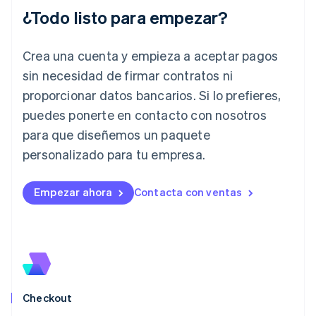
English
¿Todo listo para empezar?
Irlanda
English
Crea una cuenta y empieza a aceptar pagos
Italia
Italiano
English
sin necesidad de firmar contratos ni
Japón
proporcionar datos bancarios. Si lo prefieres,
日本語
English
Letonia
puedes ponerte en contacto con nosotros
English
para que diseñemos un paquete
Liechtenstein
personalizado para tu empresa.
Deutsch
English
Lituania
English
Empezar ahora
Contacta con ventas
Luxemburgo
Français
Deutsch
English
Malasia
English
简体中文
Malta
English
México
Español
English
Checkout
Noruega