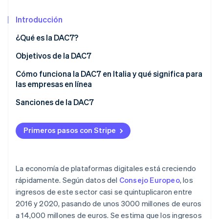
Introducción
Ecosistema
¿Qué es la DAC7?
Sesiones de Stripe 2026
Socios
Descubre cómo Stripe construye la infraestructura económi
Objetivos de la DAC7
Stripe App Marketplace
Mirar ahora
Cómo funciona la DAC7 en Italia y qué significa para
las empresas en línea
Qué datos necesitas comunicar
Sanciones de la DAC7
Cómo recopilar datos
Primeros pasos con Stripe
Colaboración tributaria entre países
La economía de plataformas digitales está creciendo
rápidamente. Según datos del
Consejo Europeo
, los
ingresos de este sector casi se quintuplicaron entre
2016 y 2020, pasando de unos 3000 millones de euros
a 14,000 millones de euros. Se estima que los ingresos