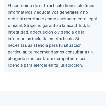
El contenido de este artículo tiene solo fines
Deutsch
English
Australia
informativos y educativos generales y no
English
debe interpretarse como asesoramiento legal
Austria
Deutsch
English
o fiscal. Stripe no garantiza la exactitud, la
Bélgica
integridad, adecuación o vigencia de la
Nederlands
Français
Deutsch
English
Brasil
información incluida en el artículo. Si
Português
English
necesitas asistencia para tu situación
Bulgaria
particular, te recomendamos consultar a un
English
Canadá
abogado o un contador competente con
English
Français
licencia para ejercer en tu jurisdicción.
China continental
简体中文
English
Chipre
English
Croacia
English
Italiano
Dinamarca
English
Emiratos Árabes Unidos