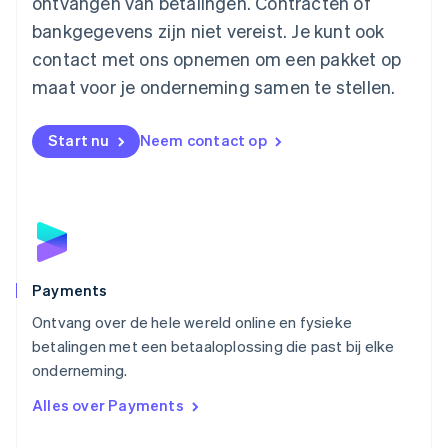
ontvangen van betalingen. Contracten of
English
Mexico
bankgegevens zijn niet vereist. Je kunt ook
Español
English
contact met ons opnemen om een pakket op
Nederland
maat voor je onderneming samen te stellen.
Nederlands
English
Nieuw-Zeeland
English
Start nu
Neem contact op
Noorwegen
English
Oostenrijk
Deutsch
English
Polen
English
Portugal
Português
English
Payments
Roemenië
Ontvang over de hele wereld online en fysieke
English
betalingen met een betaaloplossing die past bij elke
Singapore
English
简体中文
onderneming.
Slovenië
Alles over Payments
English
Italiano
Slowakije