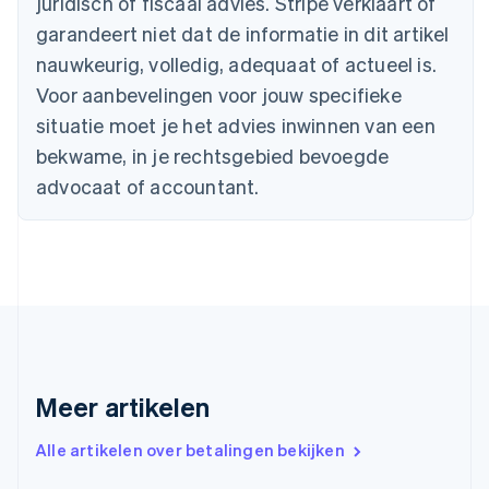
juridisch of fiscaal advies. Stripe verklaart of
English
Canada
garandeert niet dat de informatie in dit artikel
English
Français
nauwkeurig, volledig, adequaat of actueel is.
Cyprus
Voor aanbevelingen voor jouw specifieke
English
Denemarken
situatie moet je het advies inwinnen van een
English
bekwame, in je rechtsgebied bevoegde
Duitsland
advocaat of accountant.
Deutsch
English
Estland
English
Finland
English
Svenska
Frankrijk
Français
English
Gibraltar
English
Griekenland
Meer artikelen
English
Hongarije
Alle artikelen over betalingen bekijken
English
Hongkong SAR, China