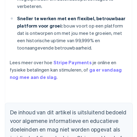
verbeteren.
Sneller te werken met een flexibel, betrouwbaar
platform voor groei:
bouw voort op een platform
dat is ontworpen om met jou mee te groeien, met
een historische uptime van 99,999% en
toonaangevende betrouwbaarheid.
Lees meer over hoe
Stripe Payments
je online en
fysieke betalingen kan stimuleren, of
ga er vandaag
nog mee aan de slag
.
Australië
English
België
De inhoud van dit artikel is uitsluitend bedoeld
Nederlands
Français
Deutsch
English
voor algemene informatieve en educatieve
Brazilië
Português
English
doeleinden en mag niet worden opgevat als
Bulgarije