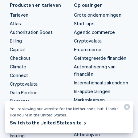
Producten en tarieven
Oplossingen
Tarieven
Grote ondernemingen
Atlas
Start-ups
Authorization Boost
Agentic commerce
Billing
Cryptovaluta
Capital
E-commerce
Checkout
Geïntegreerde financiën
Climate
Automatisering van
financiën
Connect
Internationaal zakendoen
Cryptovaluta
In-appbetalingen
Data Pipeline
Marktplaatsen
Elements
Geldbeheer
You’re viewing our website for the Netherlands, but it looks
Financial Connections
like you’re in the United States.
Platforms
Identity
Switch to the United States site
SaaS
Invoicing
AI-bedrijven
Issuing