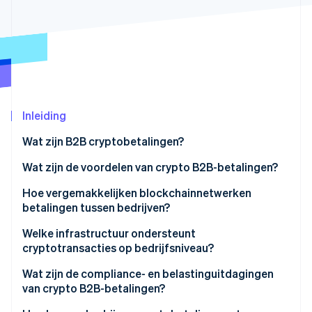
Oprichting van een start-up
Climate
Ecosysteem
CO₂-verwijdering
Partners
Identity
Stripe App Marketplace
Online identiteitsverificatie
Inleiding
Wat zijn B2B cryptobetalingen?
Stripe Sessions 2026
Wat zijn de voordelen van crypto B2B-betalingen?
Ontdek hoe Stripe de economische infrastructuu
Nu bekijken
Hoe vergemakkelijken blockchainnetwerken
betalingen tussen bedrijven?
Welke infrastructuur ondersteunt
cryptotransacties op bedrijfsniveau?
Bewaring en sleutelbeheer
Wat zijn de compliance- en belastinguitdagingen
van crypto B2B-betalingen?
Netwerkconnectiviteit