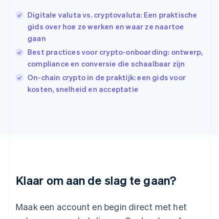
English
简体中文
Ierland
Digitale valuta vs. cryptovaluta: Een praktische
English
gids over hoe ze werken en waar ze naartoe
India
gaan
English
Best practices voor crypto-onboarding: ontwerp,
Italië
Italiano
English
compliance en conversie die schaalbaar zijn
Japan
On-chain crypto in de praktijk: een gids voor
日本語
English
kosten, snelheid en acceptatie
Kroatië
English
Italiano
Letland
English
Liechtenstein
Deutsch
English
Litouwen
English
Luxemburg
Klaar om aan de slag te gaan?
Français
Deutsch
English
Maleisië
English
简体中文
Maak een account en begin direct met het
Malta