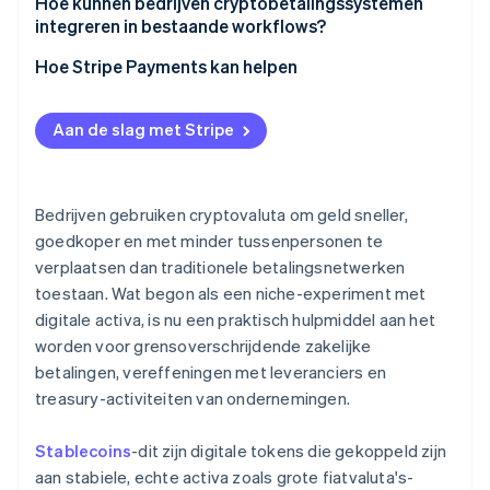
Hoe kunnen bedrijven cryptobetalingssystemen
Stablecoin-liquiditeit
integreren in bestaande workflows?
ERP- en boekhoudkundige integratie
Hoe Stripe Payments kan helpen
Nalevings- en controletools
Aan de slag met Stripe
Bedrijven gebruiken cryptovaluta om geld sneller,
goedkoper en met minder tussenpersonen te
verplaatsen dan traditionele betalingsnetwerken
toestaan. Wat begon als een niche-experiment met
digitale activa, is nu een praktisch hulpmiddel aan het
worden voor grensoverschrijdende zakelijke
betalingen, vereffeningen met leveranciers en
treasury-activiteiten van ondernemingen.
Stablecoins
-dit zijn digitale tokens die gekoppeld zijn
aan stabiele, echte activa zoals grote fiatvaluta's-