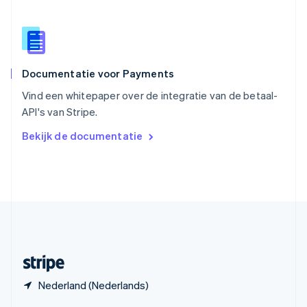
English
Spanje
Español
English
Thailand
ไทย
English
Documentatie voor Payments
Tsjechië
English
Vind een whitepaper over de integratie van de betaal-
Vasteland van China
API's van Stripe.
简体中文
English
Verenigd Koninkrijk
Bekijk de documentatie
English
Verenigde Arabische Emiraten
English
Verenigde Staten
English
Español
简体中文
Zweden
Svenska
English
Zwitserland
Deutsch
Français
Italiano
English
Nederland (Nederlands)