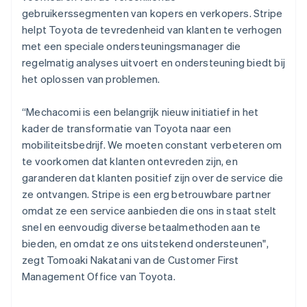
English
gebruikerssegmenten van kopers en verkopers. Stripe
Canada
helpt Toyota de tevredenheid van klanten te verhogen
English
Français
Cyprus
met een speciale ondersteuningsmanager die
English
regelmatig analyses uitvoert en ondersteuning biedt bij
Denemarken
het oplossen van problemen.
English
Duitsland
“Mechacomi is een belangrijk nieuw initiatief in het
Deutsch
English
Estland
kader de transformatie van Toyota naar een
English
mobiliteitsbedrijf. We moeten constant verbeteren om
Finland
te voorkomen dat klanten ontevreden zijn, en
English
Svenska
garanderen dat klanten positief zijn over de service die
Frankrijk
ze ontvangen. Stripe is een erg betrouwbare partner
Français
English
Gibraltar
omdat ze een service aanbieden die ons in staat stelt
English
snel en eenvoudig diverse betaalmethoden aan te
Griekenland
bieden, en omdat ze ons uitstekend ondersteunen",
English
zegt Tomoaki Nakatani van de Customer First
Hongarije
Management Office van Toyota.
English
Hongkong SAR, China