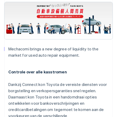
Mechacomi brings a new degree of liquidity to the
market for used auto repair equipment.
Controle over alle kasstromen
Australië
Dankzij Connect kon Toyota de vereiste diensten voor
English
borgstelling en verkopersgaranties snel regelen.
België
Daarnaast kon Toyota in een handomdraai opties
Nederlands
Français
Deutsch
English
Brazilië
ontwikkelen voor bankoverschrijvingen en
Português
English
creditcardbetalingen om tegemoet te komen aan de
Bulgarije
voorkeuren van de verschillende