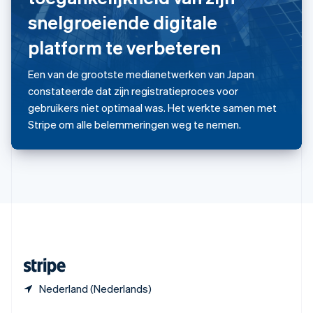
English
snelgroeiende digitale
Spanje
Español
English
platform te verbeteren
Thailand
ไทย
English
Tsjechië
Een van de grootste medianetwerken van Japan
English
constateerde dat zijn registratieproces voor
Vasteland van China
gebruikers niet optimaal was. Het werkte samen met
简体中文
English
Stripe om alle belemmeringen weg te nemen.
Verenigd Koninkrijk
English
Verenigde Arabische Emiraten
English
Verenigde Staten
English
Español
简体中文
Zweden
Svenska
English
Zwitserland
Deutsch
Français
Italiano
English
Nederland (Nederlands)