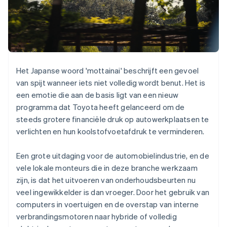
Oprichting van een start-up
Climate
Ecosysteem
CO₂-verwijdering
Partners
Identity
Stripe App Marketplace
Online identiteitsverificatie
Het Japanse woord 'mottainai' beschrijft een gevoel
van spijt wanneer iets niet volledig wordt benut. Het is
een emotie die aan de basis ligt van een nieuw
programma dat Toyota heeft gelanceerd om de
Stripe Sessions 2026
steeds grotere financiële druk op autowerkplaatsen te
Ontdek hoe Stripe de economische infrastructuu
verlichten en hun koolstofvoetafdruk te verminderen.
Nu bekijken
Een grote uitdaging voor de automobielindustrie, en de
vele lokale monteurs die in deze branche werkzaam
zijn, is dat het uitvoeren van onderhoudsbeurten nu
veel ingewikkelder is dan vroeger. Door het gebruik van
computers in voertuigen en de overstap van interne
verbrandingsmotoren naar hybride of volledig