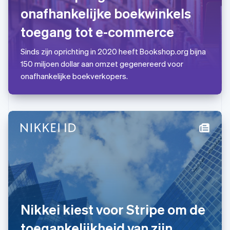
English
onafhankelijke boekwinkels
Mexico
Español
English
toegang tot e-commerce
Nederland
Nederlands
English
Sinds zijn oprichting in 2020 heeft Bookshop.org bijna
Nieuw-Zeeland
150 miljoen dollar aan omzet gegenereerd voor
English
Noorwegen
onafhankelijke boekverkopers.
English
Oostenrijk
Deutsch
English
Polen
English
Portugal
Português
English
Roemenië
English
Singapore
English
简体中文
Slovenië
Nikkei kiest voor Stripe om de
English
Italiano
Slowakije
toegankelijkheid van zijn