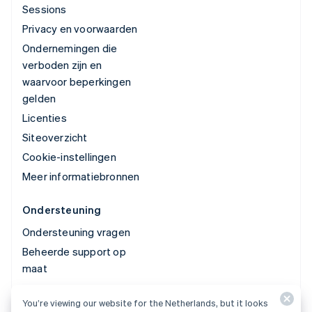
Sessions
Privacy en voorwaarden
Ondernemingen die
verboden zijn en
waarvoor beperkingen
gelden
Licenties
Siteoverzicht
Cookie-instellingen
Meer informatiebronnen
Ondersteuning
Ondersteuning vragen
Beheerde support op
maat
You’re viewing our website for the Netherlands, but it looks
© 2026 Stripe, LLC