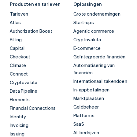
Producten en tarieven
Oplossingen
Tarieven
Grote ondernemingen
Atlas
Start-ups
Authorization Boost
Agentic commerce
Billing
Cryptovaluta
Capital
E-commerce
Checkout
Geïntegreerde financiën
Climate
Automatisering van
financiën
Connect
Internationaal zakendoen
Cryptovaluta
In-appbetalingen
Data Pipeline
Marktplaatsen
Elements
Geldbeheer
Financial Connections
Platforms
Identity
SaaS
Invoicing
AI-bedrijven
Issuing