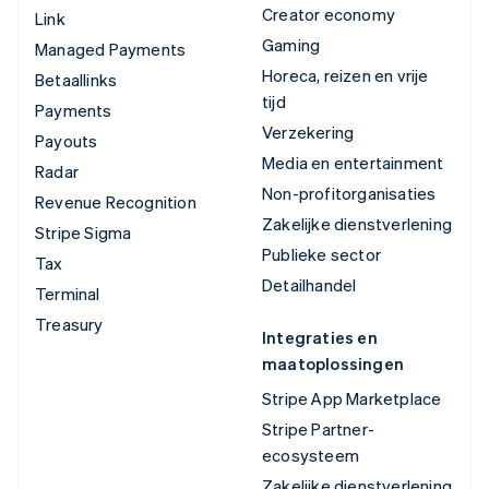
Creator economy
Link
Gaming
Managed Payments
Horeca, reizen en vrije
Betaallinks
tijd
Payments
Verzekering
Payouts
Media en entertainment
Radar
Non-profitorganisaties
Revenue Recognition
Zakelijke dienstverlening
Stripe Sigma
Publieke sector
Tax
Detailhandel
Terminal
Treasury
Integraties en
maatoplossingen
Stripe App Marketplace
Stripe Partner-
ecosysteem
Zakelijke dienstverlening