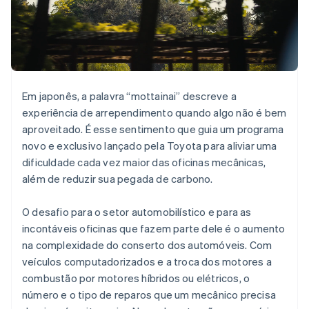
Veja o que está chegando
Radar
Ecossistema
Prevenção de fraudes
Parceiros
Atlas
Stripe App Marketplace
Incorporação de startups
Em japonês, a palavra “mottainai” descreve a
Climate
Remoção de carbono
experiência de arrependimento quando algo não é bem
aproveitado. É esse sentimento que guia um programa
Identity
Verificação de identidade
novo e exclusivo lançado pela Toyota para aliviar uma
dificuldade cada vez maior das oficinas mecânicas,
além de reduzir sua pegada de carbono.
O desafio para o setor automobilístico e para as
Stripe Sessions 2026
incontáveis oficinas que fazem parte dele é o aumento
Veja como a Stripe está construindo a infraestrutura econ
na complexidade do conserto dos automóveis. Com
Assista agora
veículos computadorizados e a troca dos motores a
combustão por motores híbridos ou elétricos, o
número e o tipo de reparos que um mecânico precisa