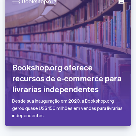
Grécia
English
Hungria
English
Índia
English
Irlanda
English
Itália
Italiano
English
Bookshop.org oferece
Japão
日本語
English
recursos de e-commerce para
Letônia
English
livrarias independentes
Liechtenstein
Deutsch
English
Desde sua inauguração em 2020, a Bookshop.org
Lituânia
gerou quase US$ 150 milhões em vendas para livrarias
English
Luxemburgo
independentes.
Français
Deutsch
English
Malásia
English
简体中文