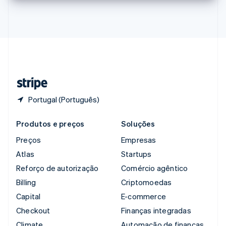
Singapura
English
简体中文
Suécia
Svenska
English
Suíça
Deutsch
Français
Italiano
English
Tailândia
ไทย
English
Portugal (Português)
Produtos e preços
Soluções
Preços
Empresas
Atlas
Startups
Reforço de autorização
Comércio agêntico
Billing
Criptomoedas
Capital
E-commerce
Checkout
Finanças integradas
Climate
Automação de finanças