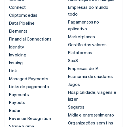
Connect
Empresas do mundo
todo
Criptomoedas
Pagamentos no
Data Pipeline
aplicativo
Elements
Marketplaces
Financial Connections
Gestão dos valores
Identity
Plataformas
Invoicing
SaaS
Issuing
Empresas de IA
Link
Economia de criadores
Managed Payments
Jogos
Links de pagamento
Hospitalidade, viagens e
Payments
lazer
Payouts
Seguros
Radar
Mídia e entretenimento
Revenue Recognition
Organizações sem fins
Stripe Sigma