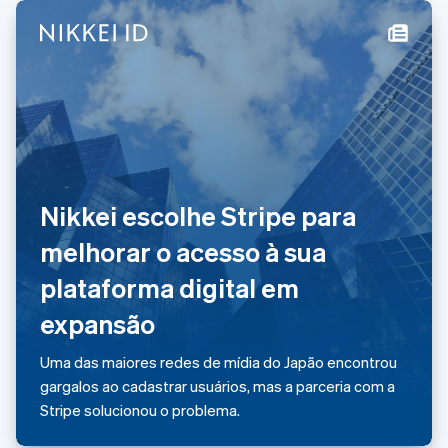
Malta
English
México
Español
English
Noruega
English
Nova Zelândia
English
Países Baixos
Nederlands
English
Nikkei escolhe Stripe para
Polônia
English
melhorar o acesso à sua
Portugal
Português
English
plataforma digital em
RAE de Hong Kong, China
expansão
English
简体中文
Reino Unido
English
Uma das maiores redes de mídia do Japão encontrou
República Tcheca
gargalos ao cadastrar usuários, mas a parceria com a
English
Stripe solucionou o problema.
Romênia
English