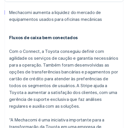
Mechacomi aumenta a liquidez do mercado de
equipamentos usados para oficinas mecânicas
Alemanha
Deutsch
English
Fluxos de caixa bem conectados
Austrália
English
Áustria
Com o Connect, a Toyota conseguiu definir com
Deutsch
English
agilidade os serviços de caução e garantia necessários
Bélgica
para a operação. Também foram desenvolvidas as
Nederlands
Français
Deutsch
English
opções de transferências bancárias e pagamentos por
Brasil
cartão de crédito para atender às preferências de
Português
English
Bulgária
todos os segmentos de usuários. A Stripe ajuda a
English
Toyota a aumentar a satisfação dos clientes, com uma
Canadá
gerência de suporte exclusiva que faz análises
English
Français
regulares e auxilia com as soluções.
China continental
简体中文
English
Chipre
“A Mechacomi é uma iniciativa importante para a
English
transformação da Toyota em uma empresa de