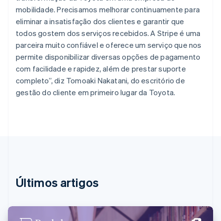
Croácia
mobilidade. Precisamos melhorar continuamente para
English
Italiano
eliminar a insatisfação dos clientes e garantir que
Dinamarca
todos gostem dos serviços recebidos. A Stripe é uma
English
Emirados Árabes Unidos
parceira muito confiável e oferece um serviço que nos
English
permite disponibilizar diversas opções de pagamento
Eslováquia
com facilidade e rapidez, além de prestar suporte
English
completo”, diz Tomoaki Nakatani, do escritório de
Eslovênia
gestão do cliente em primeiro lugar da Toyota.
English
Italiano
Espanha
Español
English
Estados Unidos
English
Español
简体中文
Estônia
English
Finlândia
English
Svenska
Últimos artigos
França
Français
English
Gibraltar
English