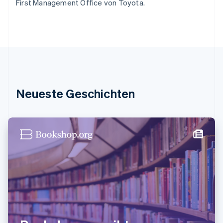
First Management Office von Toyota.
Italien
Italiano
English
Japan
日本語
English
Kanada
English
Français
Kroatien
English
Italiano
Lettland
Neueste Geschichten
English
Liechtenstein
Deutsch
English
Litauen
English
Luxemburg
Français
Deutsch
English
Malaysia
English
简体中文
Malta
English
Mexiko
Español
English