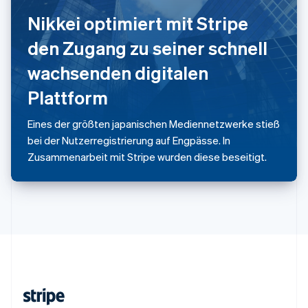
Slowenien
Nikkei optimiert mit Stripe
English
Italiano
Sonderverwaltungsregion Hongkong,
den Zugang zu seiner schnell
China
English
简体中文
wachsenden digitalen
Spanien
Plattform
Español
English
Thailand
ไทย
English
Eines der größten japanischen Mediennetzwerke stieß
Tschechische Republik
bei der Nutzerregistrierung auf Engpässe. In
English
Zusammenarbeit mit Stripe wurden diese beseitigt.
Ungarn
English
Vereinigte Arabische Emirate
English
Vereinigte Staaten
English
Español
简体中文
Vereinigtes Königreich
English
Zypern
English