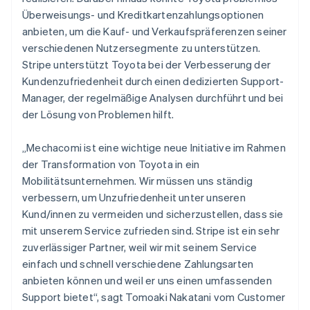
Bulgarien
Überweisungs- und Kreditkartenzahlungsoptionen
English
anbieten, um die Kauf- und Verkaufspräferenzen seiner
Dänemark
verschiedenen Nutzersegmente zu unterstützen.
English
Deutschland
Stripe unterstützt Toyota bei der Verbesserung der
Deutsch
English
Kundenzufriedenheit durch einen dedizierten Support-
Estland
Manager, der regelmäßige Analysen durchführt und bei
English
der Lösung von Problemen hilft.
Festlandchina
简体中文
English
Finnland
„Mechacomi ist eine wichtige neue Initiative im Rahmen
English
Svenska
der Transformation von Toyota in ein
Frankreich
Mobilitätsunternehmen. Wir müssen uns ständig
Français
English
verbessern, um Unzufriedenheit unter unseren
Gibraltar
Kund/innen zu vermeiden und sicherzustellen, dass sie
English
Griechenland
mit unserem Service zufrieden sind. Stripe ist ein sehr
English
zuverlässiger Partner, weil wir mit seinem Service
Indien
einfach und schnell verschiedene Zahlungsarten
English
anbieten können und weil er uns einen umfassenden
Irland
Support bietet“, sagt Tomoaki Nakatani vom Customer
English