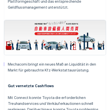
Plattformgeschäft und das entsprechende
Geldflussmanagement unterstützt.
Mechacomi bringt ein neues Maß an Liquidität in den
Markt für gebrauchte Kfz-Werkstattausrüstung.
Australien
Gut vernetzte Cashflows
English
Belgien
Mit Connect konnte Toyota die erforderlichen
Nederlands
Français
Deutsch
English
Brasilien
Treuhandservices und Verkäuferkautionen schnell
Português
English
realisieren. Darüber hinaus konnte Toyota problemlos