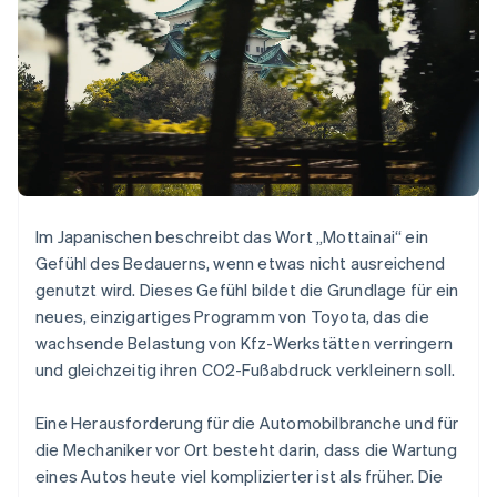
Betrugsprävention
Ecosystem
Atlas
Start-up-Gründung
Partner
Stripe App-Marktplatz
Climate
CO₂-Entnahme
Im Japanischen beschreibt das Wort „Mottainai“ ein
Stripe-Sessions 2026
Gefühl des Bedauerns, wenn etwas nicht ausreichend
Erfahren Sie, wie Stripe Lösungen für die Wirtschaft
Jetzt ansehen
genutzt wird. Dieses Gefühl bildet die Grundlage für ein
neues, einzigartiges Programm von Toyota, das die
wachsende Belastung von Kfz-Werkstätten verringern
und gleichzeitig ihren CO2-Fußabdruck verkleinern soll.
Eine Herausforderung für die Automobilbranche und für
die Mechaniker vor Ort besteht darin, dass die Wartung
eines Autos heute viel komplizierter ist als früher. Die