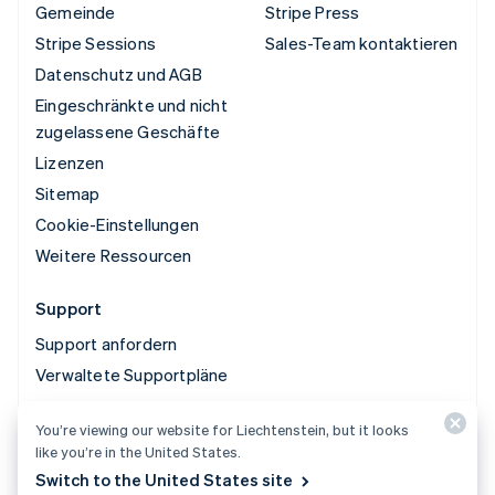
Gemeinde
Stripe Press
Stripe Sessions
Sales-Team kontaktieren
Datenschutz und AGB
Eingeschränkte und nicht
zugelassene Geschäfte
Lizenzen
Sitemap
Cookie-Einstellungen
Weitere Ressourcen
Support
Support anfordern
Verwaltete Supportpläne
You’re viewing our website for Liechtenstein, but it looks
© 2026 Stripe, LLC
like you’re in the United States.
Switch to the United States site