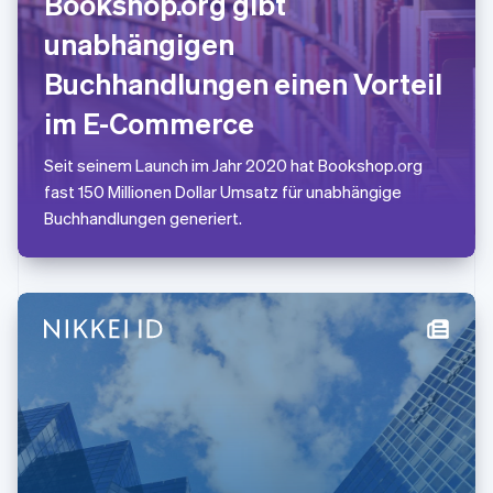
Bookshop.org gibt
Neuseeland
unabhängigen
English
Niederlande
Buchhandlungen einen Vorteil
Nederlands
English
Norwegen
im E-Commerce
English
Österreich
Seit seinem Launch im Jahr 2020 hat Bookshop.org
Deutsch
English
Polen
fast 150 Millionen Dollar Umsatz für unabhängige
English
Buchhandlungen generiert.
Portugal
Português
English
Rumänien
English
Schweden
Svenska
English
Schweiz
Deutsch
Français
Italiano
English
Singapur
English
简体中文
Slowakei
English