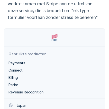
werkte samen met Stripe aan de uitrol van
Oprichting van een start-up
deze service, die is bedoeld om "elk type
Climate
Ecosysteem
CO₂-verwijdering
formulier voortaan zonder stress te beheren".
Partners
Identity
Stripe App Marketplace
Online identiteitsverificatie
Gebruikte producten
Stripe Sessions 2026
Ontdek hoe Stripe de economische infrastructuu
Payments
Nu bekijken
Connect
Billing
Radar
Revenue Recognition
Japan