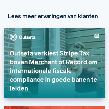
English
Français
Cyprus
English
Lees meer ervaringen van klanten
Denemarken
English
Duitsland
Deutsch
English
Estland
English
Finland
Outseta verkiest Stripe Tax
English
Svenska
Frankrijk
boven Merchant of Record om
Français
English
Gibraltar
internationale fiscale
English
compliance in goede banen te
Griekenland
English
leiden
Hongarije
English
Hongkong SAR, China
English
简体中文
Ierland