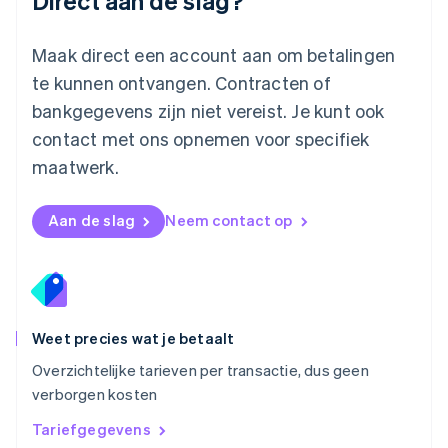
Direct aan de slag?
Español
English
Nederland
Maak direct een account aan om betalingen
Nederlands
English
Nieuw-Zeeland
te kunnen ontvangen. Contracten of
English
bankgegevens zijn niet vereist. Je kunt ook
Noorwegen
contact met ons opnemen voor specifiek
English
Oostenrijk
maatwerk.
Deutsch
English
Polen
English
Aan de slag
Neem contact op
Portugal
Português
English
Roemenië
English
Singapore
English
简体中文
Weet precies wat je betaalt
Slovenië
Overzichtelijke tarieven per transactie, dus geen
English
Italiano
verborgen kosten
Slowakije
English
Tariefgegevens
Spanje