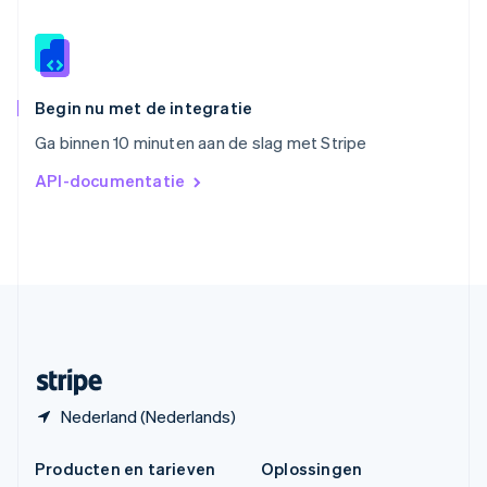
Español
English
Thailand
ไทย
English
Tsjechië
English
Begin nu met de integratie
Vasteland van China
Ga binnen 10 minuten aan de slag met Stripe
简体中文
English
Verenigd Koninkrijk
API-documentatie
English
Verenigde Arabische Emiraten
English
Verenigde Staten
English
Español
简体中文
Zweden
Svenska
English
Zwitserland
Deutsch
Français
Italiano
English
Nederland (Nederlands)
Producten en tarieven
Oplossingen