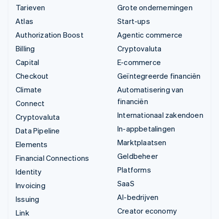
Tarieven
Grote ondernemingen
Atlas
Start-ups
Authorization Boost
Agentic commerce
Billing
Cryptovaluta
Capital
E-commerce
Checkout
Geïntegreerde financiën
Climate
Automatisering van
financiën
Connect
Internationaal zakendoen
Cryptovaluta
In-appbetalingen
Data Pipeline
Marktplaatsen
Elements
Geldbeheer
Financial Connections
Platforms
Identity
SaaS
Invoicing
AI-bedrijven
Issuing
Creator economy
Link