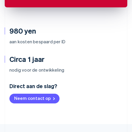
980 yen
aan kosten bespaard per ID
Circa 1 jaar
nodig voor de ontwikkeling
Australië
Direct aan de slag?
English
België
Neem contact op
Nederlands
Français
Deutsch
English
Brazilië
Português
English
Bulgarije
English
Canada