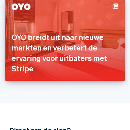
English
India
English
Italië
Italiano
English
Japan
OYO breidt uit naar nieuwe
日本語
English
Kroatië
markten en verbetert de
English
Italiano
ervaring voor uitbaters met
Letland
English
Stripe
Liechtenstein
Deutsch
English
Litouwen
English
Luxemburg
Français
Deutsch
English
Maleisië
English
简体中文
Malta
English
Mexico