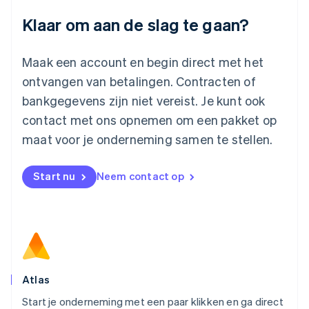
Luxemburg
Klaar om aan de slag te gaan?
Français
Deutsch
English
Maleisië
English
简体中文
Maak een account en begin direct met het
Malta
ontvangen van betalingen. Contracten of
English
Mexico
bankgegevens zijn niet vereist. Je kunt ook
Español
English
contact met ons opnemen om een pakket op
Nederland
maat voor je onderneming samen te stellen.
Nederlands
English
Nieuw-Zeeland
English
Start nu
Neem contact op
Noorwegen
English
Oostenrijk
Deutsch
English
Polen
English
Portugal
Português
English
Atlas
Roemenië
Start je onderneming met een paar klikken en ga direct
English