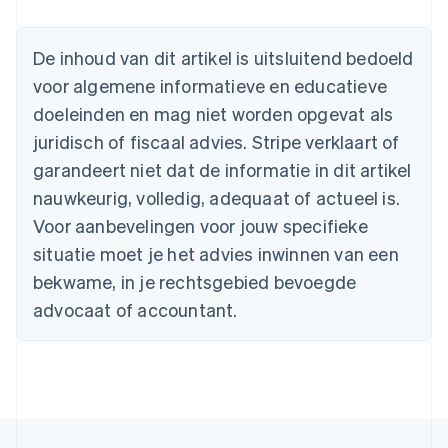
English
België
Nederlands
Français
Deutsch
English
De inhoud van dit artikel is uitsluitend bedoeld
Brazilië
voor algemene informatieve en educatieve
Português
English
Bulgarije
doeleinden en mag niet worden opgevat als
English
juridisch of fiscaal advies. Stripe verklaart of
Canada
English
Français
garandeert niet dat de informatie in dit artikel
Cyprus
nauwkeurig, volledig, adequaat of actueel is.
English
Denemarken
Voor aanbevelingen voor jouw specifieke
English
situatie moet je het advies inwinnen van een
Duitsland
bekwame, in je rechtsgebied bevoegde
Deutsch
English
Estland
advocaat of accountant.
English
Finland
English
Svenska
Frankrijk
Français
English
Gibraltar
English