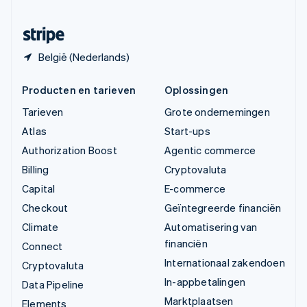
Zwitserland
Deutsch
Français
Italiano
English
België (Nederlands)
Producten en tarieven
Oplossingen
Tarieven
Grote ondernemingen
Atlas
Start-ups
Authorization Boost
Agentic commerce
Billing
Cryptovaluta
Capital
E-commerce
Checkout
Geïntegreerde financiën
Climate
Automatisering van
financiën
Connect
Internationaal zakendoen
Cryptovaluta
In-appbetalingen
Data Pipeline
Marktplaatsen
Elements