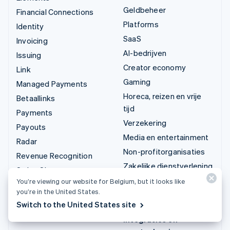
Geldbeheer
Financial Connections
Platforms
Identity
SaaS
Invoicing
AI-bedrijven
Issuing
Creator economy
Link
Gaming
Managed Payments
Horeca, reizen en vrije
Betaallinks
tijd
Payments
Verzekering
Payouts
Media en entertainment
Radar
Non-profitorganisaties
Revenue Recognition
Zakelijke dienstverlening
Stripe Sigma
Publieke sector
You’re viewing our website for Belgium, but it looks like
Tax
you’re in the United States.
Detailhandel
Terminal
Switch to the United States site
Treasury
Integraties en