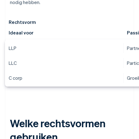
nodig hebben.
Rechtsvorm
Ideaal voor
Pass
LLP
Partn
LLC
Parti
C corp
Groei
Welke rechtsvormen
gebruiken