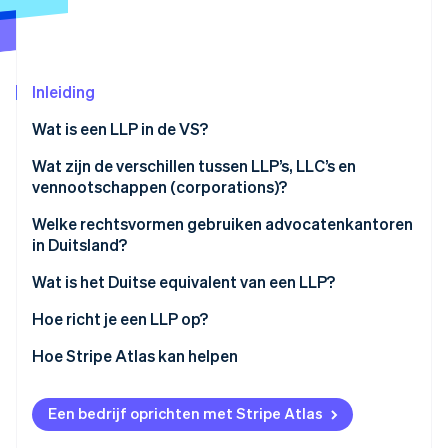
Oprichting van een start-up
Climate
Ecosysteem
CO₂-verwijdering
Inleiding
Partners
Identity
Stripe App Marketplace
Online identiteitsverificatie
Wat is een LLP in de VS?
Wat zijn de verschillen tussen LLP’s, LLC’s en
vennootschappen (corporations)?
Welke rechtsvormen gebruiken advocatenkantoren
Stripe Sessions 2026
in Duitsland?
Ontdek hoe Stripe de economische infrastructuu
Nu bekijken
Wat is het Duitse equivalent van een LLP?
Hoe richt je een LLP op?
Kies een staat en controleer bedrijfsnamen
Hoe Stripe Atlas kan helpen
Stel een partnerschapsovereenkomst op
Aanmelden bij Atlas
Een bedrijf oprichten met Stripe Atlas
Registreer de oprichtingsdocumenten
Betalingen accepteren en bankieren voordat je EIN-