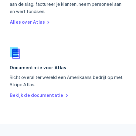
aan de slag: factureer je klanten, neem personeel aan
Singapore
English
简体中文
en werf fondsen.
Slovenië
Alles over Atlas
English
Italiano
Slowakije
English
Spanje
Español
English
Thailand
ไทย
English
Documentatie voor Atlas
Tsjechië
English
Richt overal ter wereld een Amerikaans bedrijf op met
Vasteland van China
Stripe Atlas.
简体中文
English
Verenigd Koninkrijk
Bekijk de documentatie
English
Verenigde Arabische Emiraten
English
Verenigde Staten
English
Español
简体中文
Zweden
Svenska
English