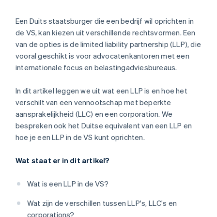
nummer arriveert
Stel een geregistreerde vertegenwoordiger aan
Aankoop van aandelen door de oprichter zonder
Een Duits staatsburger die een bedrijf wil oprichten in
Vraag een werkgeversidentificatienummer (EIN) aan
contant geld
de VS, kan kiezen uit verschillende rechtsvormen. Een
van de opties is de limited liability partnership (LLP), die
Open een zakelijke rekening
Automatische indiening van een Section 83(b)
vooral geschikt is voor advocatenkantoren met een
Election
Controleer professionele registraties en visa
internationale focus en belastingadviesbureaus.
Juridische bedrijfsdocumenten van wereldklasse
Maak duidelijk hoe de belasting in Duitsland werkt
In dit artikel leggen we uit wat een LLP is en hoe het
Een gratis jaar Stripe Payments, plus 50.000 dollar
verschilt van een vennootschap met beperkte
aan partnervoordelen en kortingen
aansprakelijkheid (LLC) en een corporation. We
bespreken ook het Duitse equivalent van een LLP en
hoe je een LLP in de VS kunt oprichten.
Wat staat er in dit artikel?
Wat is een LLP in de VS?
Wat zijn de verschillen tussen LLP's, LLC's en
corporations?