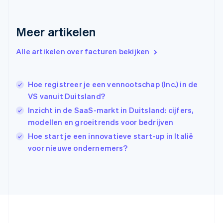
Griekenland
English
Meer artikelen
Hongarije
English
Hongkong SAR, China
Alle artikelen over facturen bekijken
English
简体中文
Ierland
English
Hoe registreer je een vennootschap (Inc.) in de
India
VS vanuit Duitsland?
English
Inzicht in de SaaS-markt in Duitsland: cijfers,
Italië
Italiano
English
modellen en groeitrends voor bedrijven
Japan
Hoe start je een innovatieve start-up in Italië
日本語
English
voor nieuwe ondernemers?
Kroatië
English
Italiano
Letland
English
Liechtenstein
Deutsch
English
Litouwen
English