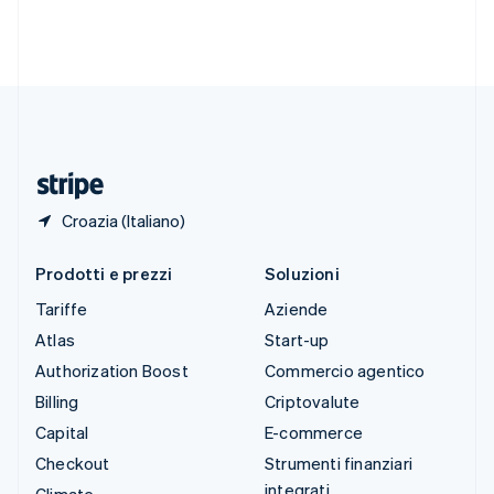
Svezia
Svenska
English
Svizzera
Deutsch
Français
Italiano
English
Thailandia
ไทย
English
Ungheria
English
Croazia (Italiano)
Prodotti e prezzi
Soluzioni
Tariffe
Aziende
Atlas
Start-up
Authorization Boost
Commercio agentico
Billing
Criptovalute
Capital
E-commerce
Checkout
Strumenti finanziari
integrati
Climate