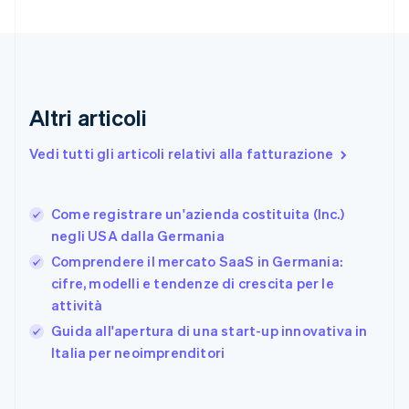
Danimarca
English
Emirati Arabi Uniti
English
Estonia
English
Altri articoli
Finlandia
English
Svenska
Vedi tutti gli articoli relativi alla fatturazione
Francia
Français
English
Germania
Come registrare un'azienda costituita (Inc.)
Deutsch
English
negli USA dalla Germania
Giappone
日本語
English
Comprendere il mercato SaaS in Germania:
Gibilterra
cifre, modelli e tendenze di crescita per le
English
attività
Grecia
English
Guida all'apertura di una start-up innovativa in
India
Italia per neoimprenditori
English
Irlanda
English