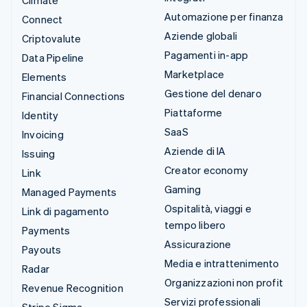
Automazione per finanza
Connect
Aziende globali
Criptovalute
Pagamenti in-app
Data Pipeline
Marketplace
Elements
Gestione del denaro
Financial Connections
Piattaforme
Identity
SaaS
Invoicing
Aziende di IA
Issuing
Creator economy
Link
Gaming
Managed Payments
Ospitalità, viaggi e
Link di pagamento
tempo libero
Payments
Assicurazione
Payouts
Media e intrattenimento
Radar
Organizzazioni non profit
Revenue Recognition
Servizi professionali
Stripe Sigma