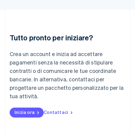
Italia
Italiano
English
Lettonia
English
Liechtenstein
Deutsch
English
Tutto pronto per iniziare?
Lituania
English
Crea un account e inizia ad accettare
Lussemburgo
Français
Deutsch
English
pagamenti senza la necessità di stipulare
Malaysia
contratti o di comunicare le tue coordinate
English
简体中文
Malta
bancarie. In alternativa, contattaci per
English
progettare un pacchetto personalizzato per la
Messico
tua attività.
Español
English
Norvegia
English
Inizia ora
Contattaci
Nuova Zelanda
English
Paesi Bassi
Nederlands
English