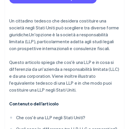
Documenti di costituzione della società
Accettare i pagamenti e le operazioni bancarie
prima dell’arrivo dell’EIN
Nomina un agente registrato
Acquisto di azioni senza contanti da parte del
Un cittadino tedesco che desidera costituire una
Richiedi il numero di identificazione del datore di
fondatore
società negli Stati Uniti può scegliere tra diverse forme
lavoro (EIN)
giuridiche.Un'opzione è la società a responsabilità
Presentazione automatica della dichiarazione
Apri un conto business
limitata (LLP), particolarmente adatta agli studi legali
fiscale 83(b)
con prospettive internazionali e consulenze fiscali.
Verifica le registrazioni professionali e i visti
Documenti legali aziendali con idoneità globale
Chiarisci la tassazione in Germania
Questo articolo spiega che cos'è una LLP e in cosa si
Un anno gratuito di Stripe Payments, oltre a 50.000
differenzia da un'azienda a responsabilità limitata (LLC)
$ in crediti e sconti offerti dai partner
e da una corporation. Viene inoltre illustrato
l'equivalente tedesco di una LLP e in che modo puoi
costituire una LLP negli Stati Uniti.
Contenuto dell’articolo
Che cos'è una LLP negli Stati Uniti?