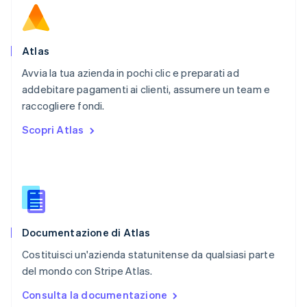
Polonia
English
Portogallo
Português
English
Atlas
RAS di Hong Kong, Cina
Avvia la tua azienda in pochi clic e preparati ad
English
简体中文
addebitare pagamenti ai clienti, assumere un team e
Regno Unito
English
raccogliere fondi.
Repubblica Ceca
Scopri Atlas
English
Romania
English
Singapore
English
简体中文
Slovacchia
English
Documentazione di Atlas
Slovenia
English
Italiano
Costituisci un'azienda statunitense da qualsiasi parte
Spagna
del mondo con Stripe Atlas.
Español
English
Stati Uniti
Consulta la documentazione
English
Español
简体中文