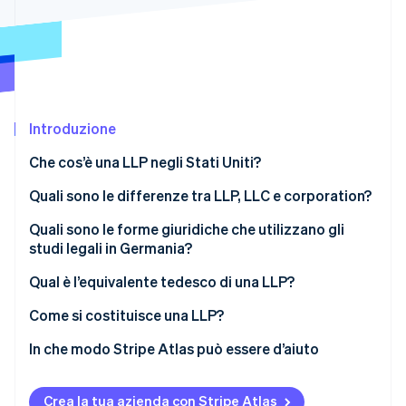
Radar
Prevenzione delle frodi
Ecosistema
Atlas
Costituzione di start-up
Partner
Stripe App Marketplace
Climate
Rimozione del carbonio
Introduzione
Identity
Che cos’è una LLP negli Stati Uniti?
Verifica online dell'identità
Quali sono le differenze tra LLP, LLC e corporation?
Quali sono le forme giuridiche che utilizzano gli
studi legali in Germania?
Stripe Sessions 2026
Qual è l’equivalente tedesco di una LLP?
Scopri come Stripe sta costruendo l'infrastruttura economi
Guarda ora
Come si costituisce una LLP?
Scegli uno stato e controlla i nomi delle aziende
In che modo Stripe Atlas può essere d’aiuto
Redigi un accordo di partnership
Registrazione su Atlas
Crea la tua azienda con Stripe Atlas