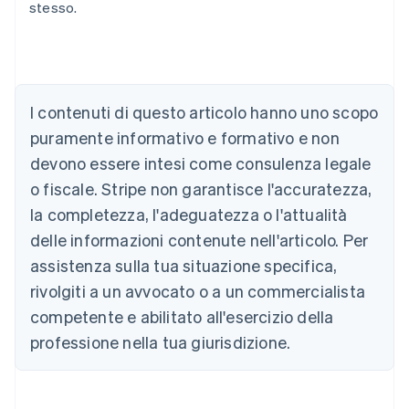
stesso.
Australia
I contenuti di questo articolo hanno uno scopo
English
Austria
puramente informativo e formativo e non
Deutsch
English
devono essere intesi come consulenza legale
Belgio
Nederlands
Français
Deutsch
English
o fiscale. Stripe non garantisce l'accuratezza,
Brasile
la completezza, l'adeguatezza o l'attualità
Português
English
Bulgaria
delle informazioni contenute nell'articolo. Per
English
assistenza sulla tua situazione specifica,
Canada
rivolgiti a un avvocato o a un commercialista
English
Français
Cina continentale
competente e abilitato all'esercizio della
简体中文
English
professione nella tua giurisdizione.
Cipro
English
Croazia
English
Italiano