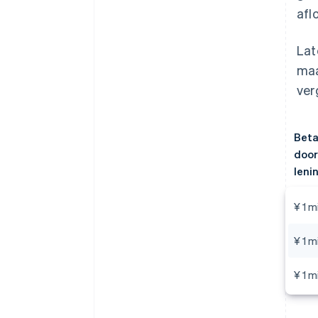
afl
Lat
maa
ver
Beta
door
leni
¥ 1 m
¥ 1 m
¥ 1 m