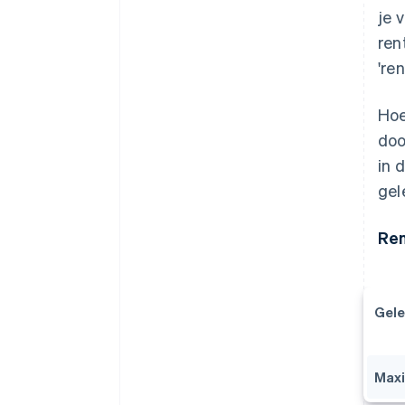
je v
ren
're
Hoe
doo
in 
gel
Ren
Gel
Maxi