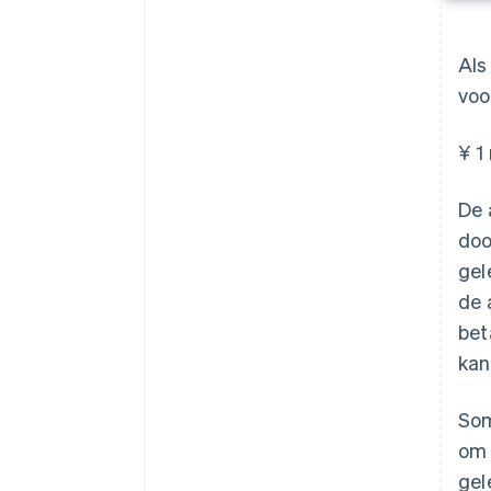
Als
voo
¥ 1
De 
doo
gel
de 
bet
kan
Som
om 
gel