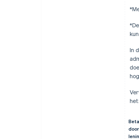
*Me
*De
kun
In 
adm
doe
hog
Ver
het
Beta
door
leni