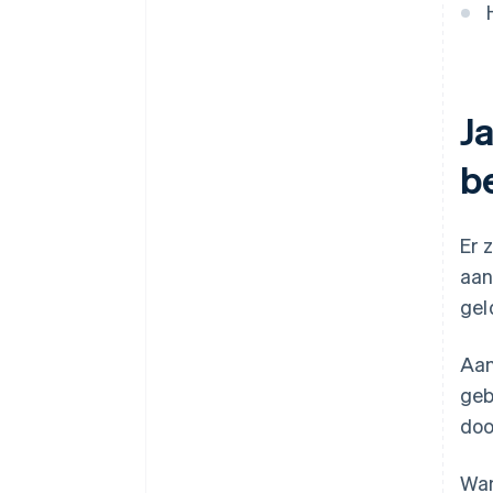
doorlopende betaling van ¥
50.000?
J
b
Er 
aan
gel
Aan
geb
doo
Wan