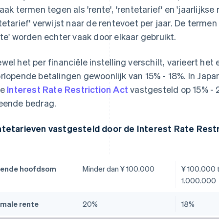
aak termen tegen als 'rente', 'rentetarief' en 'jaarlijkse 
tetarief' verwijst naar de rentevoet per jaar. De termen '
nte' worden echter vaak door elkaar gebruikt.
wel het per financiële instelling verschilt, varieert het 
rlopende betalingen gewoonlijk van 15% - 18%. In Japa
de
Interest Rate Restriction Act
vastgesteld op 15% - 2
eende bedrag.
tetarieven vastgesteld door de Interest Rate Restr
eende hoofdsom
Minder dan ¥ 100.000
¥ 100.000 
1.000.000
male rente
20%
18%