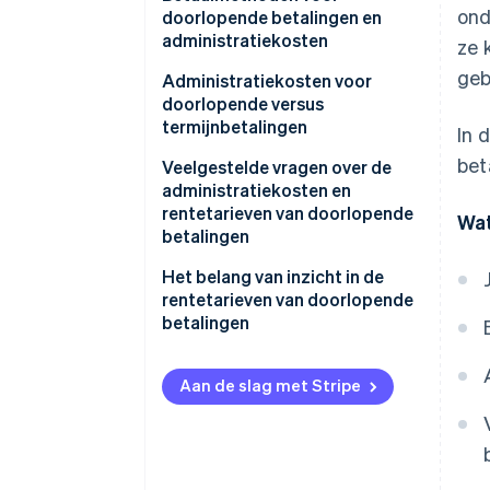
ond
doorlopende betalingen en
administratiekosten
ze 
geb
Methode met vast bedrag
Administratiekosten voor
doorlopende versus
Methode met vast tarief
termijnbetalingen
In 
Methode met variabel bedrag
bet
Veelgestelde vragen over de
administratiekosten en
rentetarieven van doorlopende
Wat
betalingen
Wat is de maximale rente voor
Het belang van inzicht in de
doorlopende betalingen?
rentetarieven van doorlopende
betalingen
Hoeveel bedragen de
administratiekosten bij een
doorlopende betaling van ¥
Aan de slag met Stripe
10.000?
Hoeveel bedragen de
administratiekosten bij een