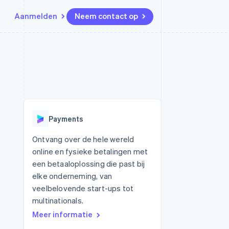
Aanmelden
Neem contact op
Bronnen
Ecosysteem
Contact
marktplaatsen
Meer
App-integraties
Partners
Neem contact op
Product roadmap
Voorbeelden van code
Stripe App Marketplace
Partner worden
Ontdek wat er in het verschiet
or platforms
Developerblog
ligt
r platforms
API-status
financiële
Radar
Payments
Fraudepreventie
tuele kaarten
Atlas
ing
Ontvang over de hele wereld
Oprichting van een start-up
online en fysieke betalingen met
Climate
een betaaloplossing die past bij
CO₂-verwijdering
elke onderneming, van
Identity
veelbelovende start-ups tot
Online identiteitsverificatie
multinationals.
Meer informatie