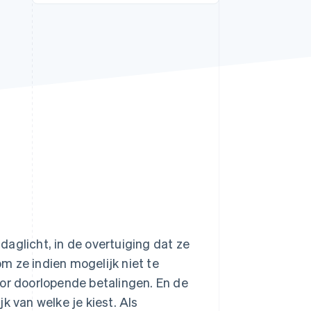
Stripe Sessions 2026
Ontdek hoe Stripe de
economische
infrastructuur voor AI
bouwt.
Nu bekijken
aglicht, in de overtuiging dat ze
m ze indien mogelijk niet te
oor doorlopende betalingen. En de
k van welke je kiest. Als