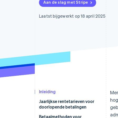
Aan de slag met Stripe
Link
Versneld afrekenen
Financial Connections
Laatst bijgewerkt op 18 april 2025
Data gekoppelde rekeningen
Inleiding
Men
hog
Jaarlijkse rentetarieven voor
doorlopende betalingen
geb
adm
Betaalmethoden voor