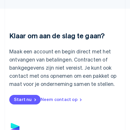
English
Liechtenstein
Deutsch
English
Litouwen
English
Luxemburg
Klaar om aan de slag te gaan?
Français
Deutsch
English
Maleisië
English
简体中文
Maak een account en begin direct met het
Malta
ontvangen van betalingen. Contracten of
English
Mexico
bankgegevens zijn niet vereist. Je kunt ook
Español
English
contact met ons opnemen om een pakket op
Nederland
maat voor je onderneming samen te stellen.
Nederlands
English
Nieuw-Zeeland
English
Start nu
Neem contact op
Noorwegen
English
Oostenrijk
Deutsch
English
Polen