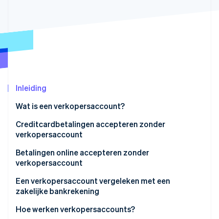
Oprichting van een start-up
Climate
Ecosysteem
CO₂-verwijdering
Partners
Identity
Stripe App Marketplace
Online identiteitsverificatie
Inleiding
Wat is een verkopersaccount?
Stripe Sessions 2026
Ontdek hoe Stripe de economische infrastructuu
Creditcardbetalingen accepteren zonder
Nu bekijken
verkopersaccount
Betalingen online accepteren zonder
verkopersaccount
Een verkopersaccount vergeleken met een
zakelijke bankrekening
Hoe werken verkopersaccounts?