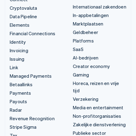
Internationaal zakendoen
Cryptovaluta
In-appbetalingen
Data Pipeline
Marktplaatsen
Elements
Geldbeheer
Financial Connections
Platforms
Identity
SaaS
Invoicing
AI-bedrijven
Issuing
Creator economy
Link
Gaming
Managed Payments
Horeca, reizen en vrije
Betaallinks
tijd
Payments
Verzekering
Payouts
Media en entertainment
Radar
Non-profitorganisaties
Revenue Recognition
Zakelijke dienstverlening
Stripe Sigma
Publieke sector
Tax