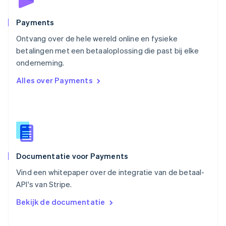
English
Portugal
Português
English
Payments
Roemenië
Ontvang over de hele wereld online en fysieke
English
betalingen met een betaaloplossing die past bij elke
Singapore
English
简体中文
onderneming.
Slovenië
Alles over Payments
English
Italiano
Slowakije
English
Spanje
Español
English
Thailand
ไทย
English
Documentatie voor Payments
Tsjechië
English
Vind een whitepaper over de integratie van de betaal-
Vasteland van China
API's van Stripe.
简体中文
English
Verenigd Koninkrijk
Bekijk de documentatie
English
Verenigde Arabische Emiraten