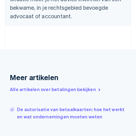
English
Svenska
Frankrijk
bekwame, in je rechtsgebied bevoegde
Français
English
advocaat of accountant.
Gibraltar
English
Griekenland
English
Hongarije
English
Hongkong SAR, China
English
简体中文
Ierland
Meer artikelen
English
India
English
Alle artikelen over betalingen bekijken
Italië
Italiano
English
Japan
De autorisatie van betaalkaarten: hoe het werkt
日本語
English
en wat ondernemingen moeten weten
Kroatië
English
Italiano
Letland