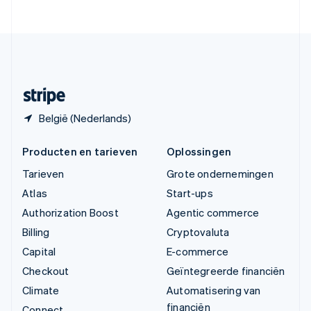
English
Verenigde Staten
English
Español
简体中文
Zweden
Svenska
English
Zwitserland
Deutsch
Français
Italiano
English
België (Nederlands)
Producten en tarieven
Oplossingen
Tarieven
Grote ondernemingen
Atlas
Start-ups
Authorization Boost
Agentic commerce
Billing
Cryptovaluta
Capital
E-commerce
Checkout
Geïntegreerde financiën
Climate
Automatisering van
financiën
Connect