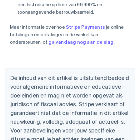
een historische uptime van 99,999% en
toonaangevende betrouwbaarheid.
Australië
Meer informatie over hoe
Stripe Payments
je online
English
België
betalingen en betalingen in de winkel kan
Nederlands
Français
Deutsch
English
ondersteunen, of
ga vandaag nog aan de slag
.
Brazilië
Português
English
Bulgarije
English
Canada
De inhoud van dit artikel is uitsluitend bedoeld
English
Français
Cyprus
voor algemene informatieve en educatieve
English
doeleinden en mag niet worden opgevat als
Denemarken
juridisch of fiscaal advies. Stripe verklaart of
English
Duitsland
garandeert niet dat de informatie in dit artikel
Deutsch
English
nauwkeurig, volledig, adequaat of actueel is.
Estland
English
Voor aanbevelingen voor jouw specifieke
Finland
situatie moet je het advies inwinnen van een