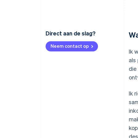
Direct aan de slag?
Wa
Neem contact op
Ik 
als
die
ont
Ik 
sam
ink
mak
kop
des