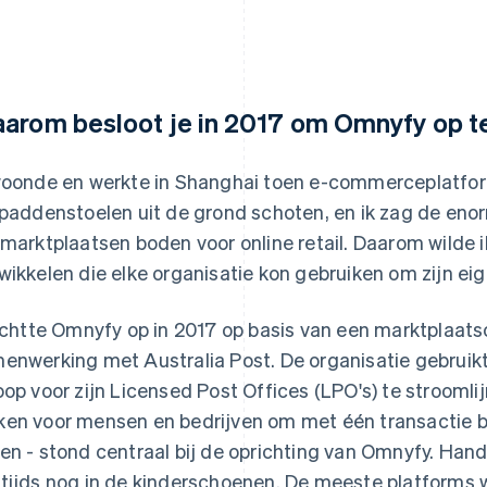
arom besloot je in 2017 om Omnyfy op te
woonde en werkte in Shanghai toen e-commerceplatfor
 paddenstoelen uit de grond schoten, en ik zag de en
 marktplaatsen boden voor online retail. Daarom wilde 
wikkelen die elke organisatie kon gebruiken om zijn eig
richtte Omnyfy op in 2017 op basis van een marktplaat
enwerking met Australia Post. De organisatie gebrui
oop voor zijn Licensed Post Offices (LPO's) te stroomlij
en voor mensen en bedrijven om met één transactie bij
en - stond centraal bij de oprichting van Omnyfy. Han
tijds nog in de kinderschoenen. De meeste platforms w