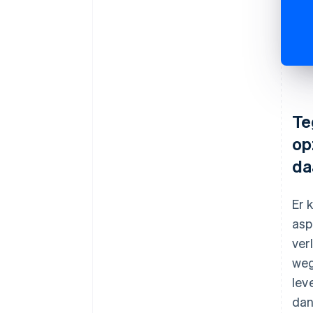
Te
op
da
Er 
asp
ver
weg
lev
dan