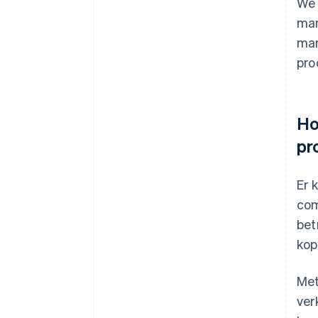
We 
mar
mar
pro
Ho
pr
Er 
com
bet
kop
Met
ver