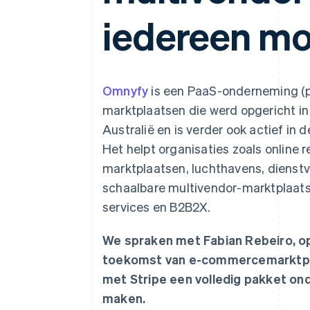
Link
iedereen mo
Versneld afrekenen
Financial Connections
Data gekoppelde rekeningen
Omnyfy
is een PaaS-onderneming (p
marktplaatsen die werd opgericht in 
Australië en is verder ook actief in
Het helpt organisaties zoals online r
marktplaatsen, luchthavens, dienstv
schaalbare multivendor-marktplaat
services en B2B2X.
We spraken met Fabian Rebeiro, op
toekomst van e-commercemarktpl
met Stripe een volledig pakket on
maken.