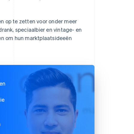
 op te zetten voor onder meer
drank, speciaalbier en vintage- en
lpen om hun marktplaatsideeën
den
ie
m