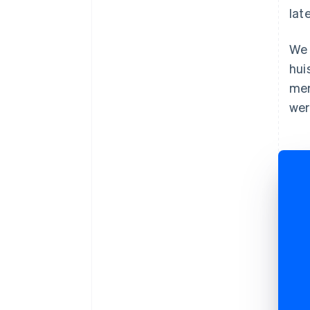
lat
We 
hui
mer
wer