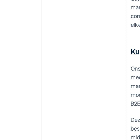
mar
com
elk
Ku
Ons
med
mar
mod
B2B
Dez
bes
mid