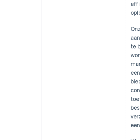
eff
opl
Onz
aan
te 
wor
mar
een
bie
con
toe
bes
ver
een