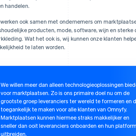
en handelen.
werken ook samen met ondernemers om marktplaatsen
shoudelijke producten, mode, software, wijn en sterke 
kkleding. Wat het ook is, wij kunnen onze klanten he
kelijkheid te laten worden.
We willen meer dan alleen technologieoplossingen bie
voor marktplaatsen. Zo is ons primaire doel nu om de
grootste groep leveranciers ter wereld te formeren en d
toegankelijk te maken voor alle klanten van Omnyfy.
Marktplaatsen kunnen hiermee straks makkelijker en
sneller dan ooit leveranciers onboarden en hun platfor
uitbreiden.