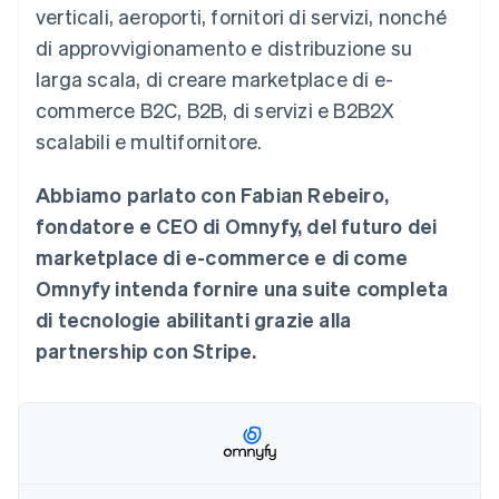
verticali, aeroporti, fornitori di servizi, nonché
Scopri cosa ti aspetta
di approvvigionamento e distribuzione su
Radar
Ecosistema
Prevenzione delle frodi
larga scala, di creare marketplace di e-
Partner
Atlas
commerce B2C, B2B, di servizi e B2B2X
Stripe App Marketplace
Costituzione di start-up
scalabili e multifornitore.
Climate
Rimozione del carbonio
Abbiamo parlato con Fabian Rebeiro,
Identity
fondatore e CEO di Omnyfy, del futuro dei
Verifica online dell'identità
marketplace di e-commerce e di come
Omnyfy intenda fornire una suite completa
di tecnologie abilitanti grazie alla
partnership con Stripe.
Stripe Sessions 2026
Scopri come Stripe sta costruendo l'infrastruttura economi
Guarda ora