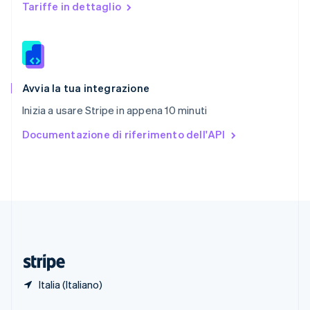
English
Tariffe in dettaglio
Singapore
English
简体中文
Slovacchia
English
Slovenia
English
Italiano
Avvia la tua integrazione
Spagna
Inizia a usare Stripe in appena 10 minuti
Español
English
Stati Uniti
Documentazione di riferimento dell'API
English
Español
简体中文
Svezia
Svenska
English
Svizzera
Deutsch
Français
Italiano
English
Thailandia
ไทย
English
Ungheria
English
Italia (Italiano)