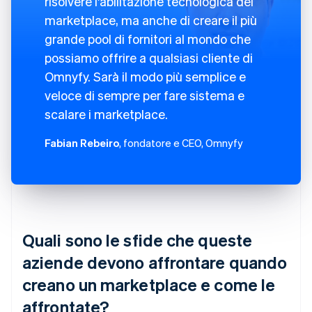
risolvere l'abilitazione tecnologica dei
marketplace, ma anche di creare il più
grande pool di fornitori al mondo che
possiamo offrire a qualsiasi cliente di
Omnyfy. Sarà il modo più semplice e
veloce di sempre per fare sistema e
scalare i marketplace.
Fabian Rebeiro
, fondatore e CEO, Omnyfy
Quali sono le sfide che queste
aziende devono affrontare quando
creano un marketplace e come le
affrontate?