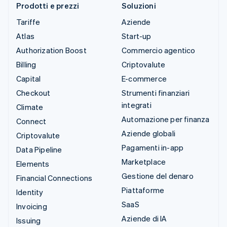
Prodotti e prezzi
Soluzioni
Tariffe
Aziende
Atlas
Start-up
Authorization Boost
Commercio agentico
Billing
Criptovalute
Capital
E-commerce
Checkout
Strumenti finanziari
integrati
Climate
Automazione per finanza
Connect
Aziende globali
Criptovalute
Pagamenti in-app
Data Pipeline
Marketplace
Elements
Gestione del denaro
Financial Connections
Piattaforme
Identity
SaaS
Invoicing
Aziende di IA
Issuing