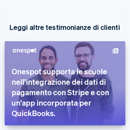
Português
English
Bulgaria
English
Canada
English
Français
Leggi altre testimonianze di clienti
Cina continentale
简体中文
English
Cipro
English
Croazia
English
Italiano
Danimarca
Onespot supporta le scuole
English
Emirati Arabi Uniti
nell'integrazione dei dati di
English
Estonia
pagamento con Stripe e con
English
un'app incorporata per
Finlandia
English
Svenska
QuickBooks.
Francia
Français
English
Germania