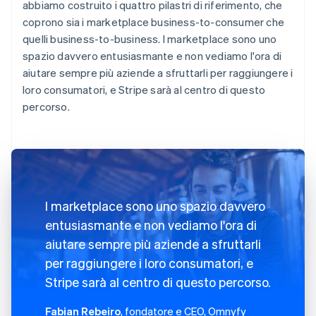
abbiamo costruito i quattro pilastri di riferimento, che
coprono sia i marketplace business-to-consumer che
quelli business-to-business. I marketplace sono uno
spazio davvero entusiasmante e non vediamo l'ora di
aiutare sempre più aziende a sfruttarli per raggiungere i
loro consumatori, e Stripe sarà al centro di questo
percorso.
I marketplace sono uno spazio davvero
entusiasmante e non vediamo l'ora di
aiutare sempre più aziende a sfruttarli
per raggiungere i loro consumatori, e
Stripe sarà al centro di questo percorso.
Fabian Rebeiro
, fondatore e CEO, Omnyfy