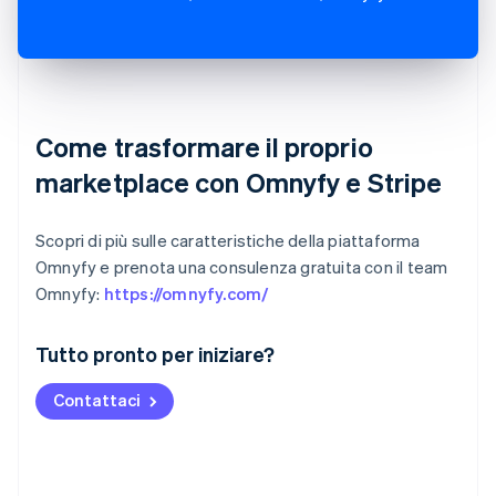
Come trasformare il proprio
marketplace con Omnyfy e Stripe
Scopri di più sulle caratteristiche della piattaforma
Omnyfy e prenota una consulenza gratuita con il team
Omnyfy:
https://omnyfy.com/
Australia
Tutto pronto per iniziare?
English
Austria
Contattaci
Deutsch
English
Belgio
Nederlands
Français
Deutsch
English
Brasile