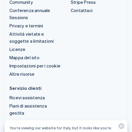
Community
Stripe Press
Conferenza annuale
Contattaci
Sessions
Privacy e termini
Attività vietate e
soggette a limitazioni
Licenze
Mappa del sito
Impostazioni per i cookie
Altre risorse
Servizio clienti
Ricevi assistenza
Piani di assistenza
gestita
You’re viewing our website for Italy, but it looks like you’re
© 2026 Stripe, LLC