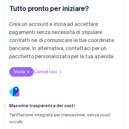
English
简体中文
Tutto pronto per iniziare?
Malta
English
Messico
Crea un account e inizia ad accettare
Español
English
Norvegia
pagamenti senza necessità di stipulare
English
contratti né di comunicare le tue coordinate
Nuova Zelanda
bancarie. In alternativa, contattaci per un
English
Paesi Bassi
pacchetto personalizzato per la tua azienda.
Nederlands
English
Polonia
English
Inizia
Contattaci
Portogallo
Português
English
RAS di Hong Kong, Cina
English
简体中文
Regno Unito
English
Massima trasparenza dei costi
Repubblica Ceca
Tariffazione integrata per transazione, senza costi
English
occulti
Romania