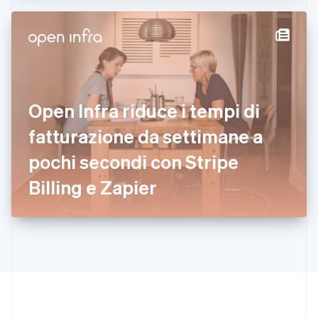
Deutsch
English
Giappone
日本語
English
Gibilterra
English
Grecia
English
India
Open Infra riduce i tempi di
English
Irlanda
fatturazione da settimane a
English
pochi secondi con Stripe
Italia
Italiano
English
Billing e Zapier
Lettonia
English
Liechtenstein
Deutsch
English
Lituania
English
Lussemburgo
Français
Deutsch
English
Malaysia