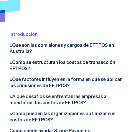
Ecosistema
Sesiones de Stripe 2026
Socios
Descubre cómo Stripe construye la infraestructura económi
Introducción
Stripe App Marketplace
Mirar ahora
¿Qué son las comisiones y cargos de EFTPOS en
Australia?
¿Cómo se estructuran los costos de transacción
EFTPOS?
Capas de comisiones de EFTPOS
¿Qué factores influyen en la forma en que se aplican
las comisiones de EFTPOS?
Cómo aparecen las comisiones en tu factura
Volumen de transacciones y poder de negociación
¿A qué desafíos se enfrentan las empresas al
monitorear los costos de EFTPOS?
Tu combinación de pagos
¿Cómo pueden las organizaciones optimizar sus
Modelo de precios de tu proveedor de pagos
costos de EFTPOS?
Comportamiento de enrutamiento para tarjetas de
Audita tus estados de cuenta
Cómo puede ayudar Stripe Payments