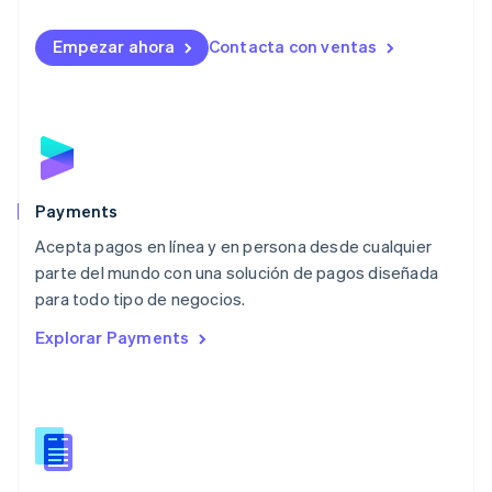
Lituania
English
Empezar ahora
Contacta con ventas
Luxemburgo
Français
Deutsch
English
Malasia
English
简体中文
Malta
English
México
Español
English
Payments
Noruega
Acepta pagos en línea y en persona desde cualquier
English
parte del mundo con una solución de pagos diseñada
Nueva Zelandia
English
para todo tipo de negocios.
Países Bajos
Explorar Payments
Nederlands
English
Polonia
English
Portugal
Português
English
RAE de Hong Kong, China
English
简体中文