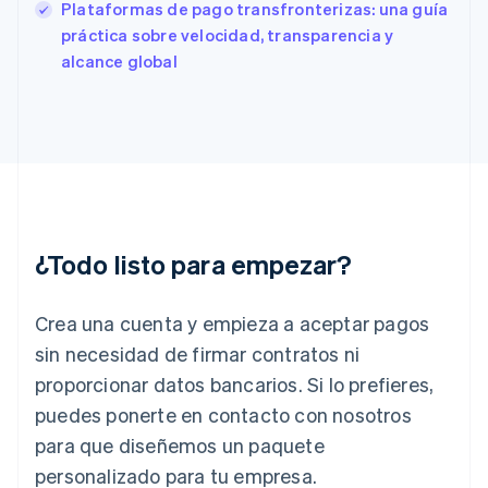
Plataformas de pago transfronterizas: una guía
Finlandia
English
Svenska
práctica sobre velocidad, transparencia y
Francia
alcance global
Français
English
Gibraltar
English
Grecia
English
Hungría
English
India
English
¿Todo listo para empezar?
Irlanda
English
Crea una cuenta y empieza a aceptar pagos
Italia
Italiano
English
sin necesidad de firmar contratos ni
Japón
proporcionar datos bancarios. Si lo prefieres,
日本語
English
Letonia
puedes ponerte en contacto con nosotros
English
para que diseñemos un paquete
Liechtenstein
personalizado para tu empresa.
Deutsch
English