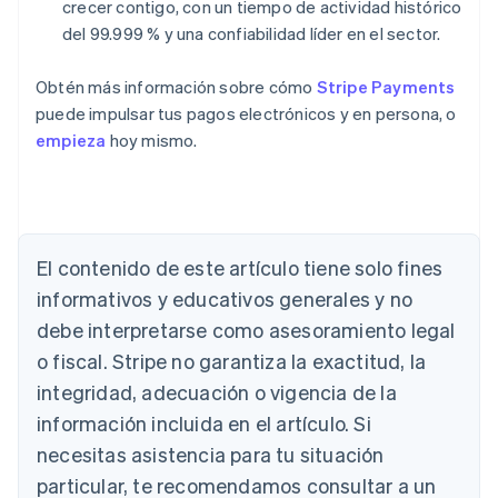
crecer contigo, con un tiempo de actividad histórico
del 99.999 % y una confiabilidad líder en el sector.
Obtén más información sobre cómo
Stripe Payments
puede impulsar tus pagos electrónicos y en persona, o
empieza
hoy mismo.
Alemania
El contenido de este artículo tiene solo fines
Deutsch
English
Australia
informativos y educativos generales y no
English
debe interpretarse como asesoramiento legal
Austria
Deutsch
English
o fiscal. Stripe no garantiza la exactitud, la
Bélgica
integridad, adecuación o vigencia de la
Nederlands
Français
Deutsch
English
Brasil
información incluida en el artículo. Si
Português
English
necesitas asistencia para tu situación
Bulgaria
particular, te recomendamos consultar a un
English