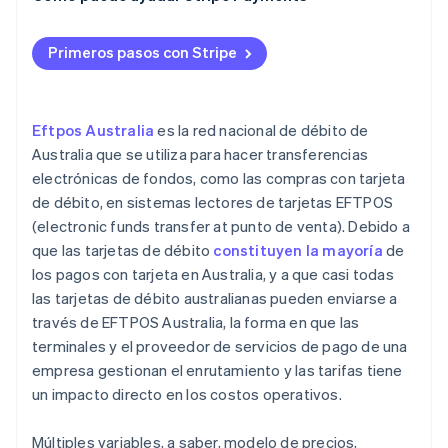
débito de doble red
Confirma que el enrutamiento de menor costo esté
habilitado
Primeros pasos con Stripe
Reevalúa tu modelo de precios
Mira más allá de la tasa
Eftpos Australia
es la red nacional de débito de
Australia que se utiliza para hacer transferencias
Mantente atento a los cambios normativos
electrónicas de fondos, como las compras con tarjeta
de débito, en sistemas lectores de tarjetas EFTPOS
(electronic funds transfer at punto de venta). Debido a
que las tarjetas de débito
constituyen la mayoría
de
los pagos con tarjeta en Australia, y a que casi todas
las tarjetas de débito australianas pueden enviarse a
través de EFTPOS Australia, la forma en que las
terminales y el proveedor de servicios de pago de una
empresa gestionan el enrutamiento y las tarifas tiene
un impacto directo en los costos operativos.
Múltiples variables, a saber, modelo de precios,