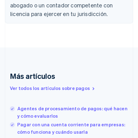
Canadá
abogado o un contador competente con
English
Français
licencia para ejercer en tu jurisdicción.
China continental
简体中文
English
Chipre
English
Croacia
English
Italiano
Dinamarca
English
Emiratos Árabes Unidos
English
Más artículos
Eslovaquia
English
Ver todos los artículos sobre pagos
Eslovenia
English
Italiano
España
Agentes de procesamiento de pagos: qué hacen
Español
English
y cómo evaluarlos
Estados Unidos
English
Español
简体中文
Pagar con una cuenta corriente para empresas:
Estonia
cómo funciona y cuándo usarla
English