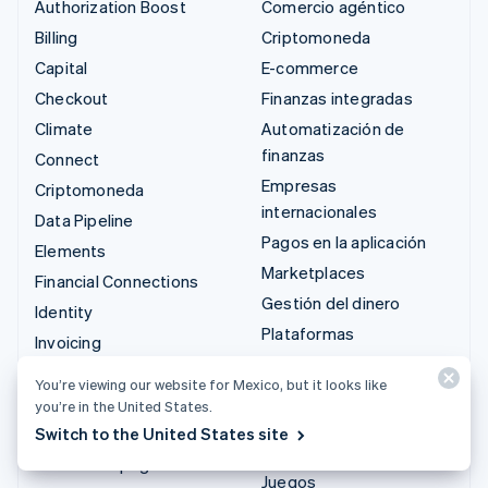
Authorization Boost
Comercio agéntico
Billing
Criptomoneda
Capital
E-commerce
Checkout
Finanzas integradas
Climate
Automatización de
finanzas
Connect
Empresas
Criptomoneda
internacionales
Data Pipeline
Pagos en la aplicación
Elements
Marketplaces
Financial Connections
Gestión del dinero
Identity
Plataformas
Invoicing
SaaS
Issuing
You’re viewing our website for Mexico, but it looks like
Empresas de IA
Link
you’re in the United States.
Economía de los
Managed Payments
Switch to the United States site
creadores
Enlaces de pago
Juegos