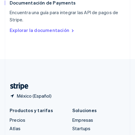
Documentación de Payments
Reino Unido
English
Encuentra una guía para integrar las API de pagos de
República Checa
Stripe.
English
Rumania
Explorar la documentación
English
Singapur
English
简体中文
Suecia
Svenska
English
Suiza
Deutsch
Français
Italiano
English
Tailandia
ไทย
English
México (Español)
Productos y tarifas
Soluciones
Precios
Empresas
Atlas
Startups