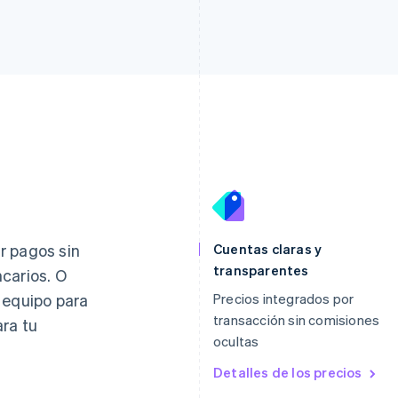
Eslovaquia
Italia
English
Italiano
English
r pagos sin
Cuentas claras y
Eslovenia
Japón
transparentes
carios. O
English
Italiano
日本語
English
 equipo para
Precios integrados por
España
Letonia
Español
English
English
transacción sin comisiones
ra tu
Estados Unidos
Liechtenstein
ocultas
English
Español
简体中文
Deutsch
English
Estonia
Lituania
Detalles de los precios
English
English