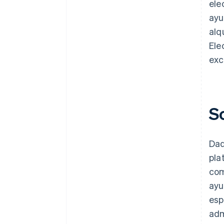
ele
ayu
alq
Ele
exc
S
Dad
pla
com
ayu
esp
adm