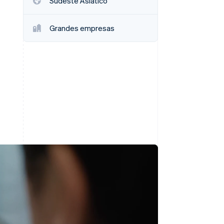
Sudeste Asiático
Sesiones de Stripe
2026
Grandes empresas
Descubre cómo Stripe
construye la
infraestructura
económica para la IA.
Mirar ahora