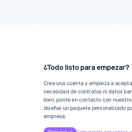
¿Todo listo para empezar?
Alemania
Deutsch
English
Crea una cuenta y empieza a acepta
Australia
necesidad de contratos ni datos ban
English
bien, ponte en contacto con nuestro
Austria
Deutsch
English
diseñar un paquete personalizado pa
Bélgica
empresa.
Nederlands
Français
Deutsch
English
Brasil
Português
English
Empezar
Comunícate con ventas