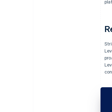
pla
R
Str
Lev
pro
Lev
con