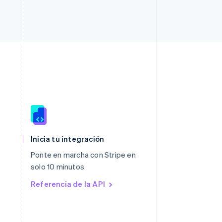
Polonia
English
Inicia tu integración
Portugal
Ponte en marcha con Stripe en
Português
English
solo 10 minutos
RAE de Hong Kong, China
English
简体中文
Referencia de la API
Reino Unido
English
República Checa
English