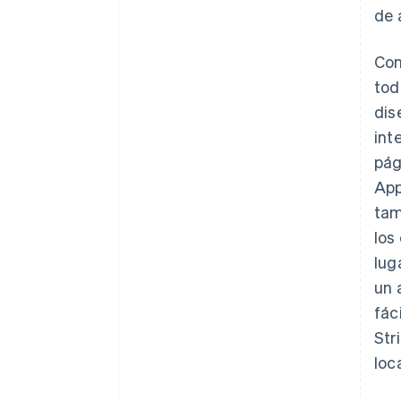
de 
Con
tod
dis
int
pág
App
tam
los
lug
un 
fác
Str
loc