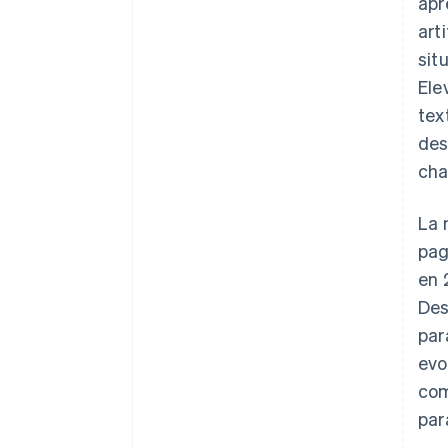
apr
art
sit
Ele
tex
des
cha
La 
pag
en 
Des
par
evo
com
par