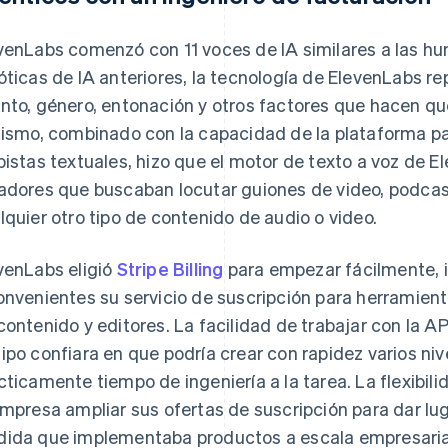
venLabs comenzó con 11 voces de IA similares a las hu
óticas de IA anteriores, la tecnología de ElevenLabs r
nto, género, entonación y otros factores que hacen q
lismo, combinado con la capacidad de la plataforma par
pistas textuales, hizo que el motor de texto a voz de E
adores que buscaban locutar guiones de video, podcasts
lquier otro tipo de contenido de audio o video.
venLabs eligió
Stripe Billing
para empezar fácilmente, it
onvenientes su servicio de suscripción para herramien
contenido y editores. La facilidad de trabajar con la AP
ipo confiara en que podría crear con rapidez varios nive
cticamente tiempo de ingeniería a la tarea. La flexibili
empresa ampliar sus ofertas de suscripción para dar lu
ida que implementaba productos a escala empresaria