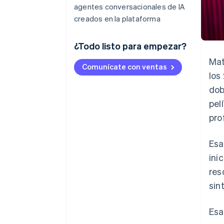
agentes conversacionales de IA
creados en la plataforma
¿Todo listo para empezar?
ᅠ
Mat
Comunícate con ventas
los
dob
pel
pro
Esa
ini
res
sin
Esa