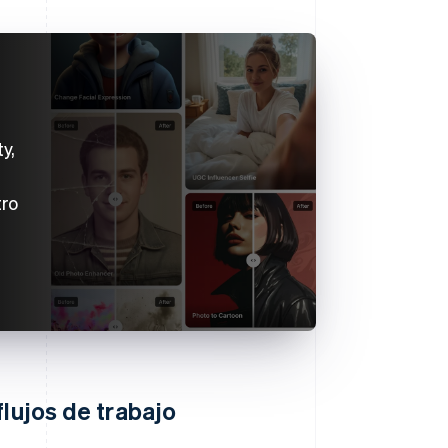
y,
tro
flujos de trabajo