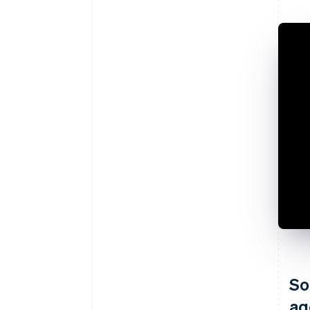
So
ag