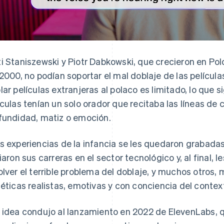
i Staniszewski y Piotr Dabkowski, que crecieron en Pol
 2000, no podían soportar el mal doblaje de las películ
lar películas extranjeras al polaco es limitado, lo que s
ículas tenían un solo orador que recitaba las líneas d
fundidad, matiz o emoción.
s experiencias de la infancia se les quedaron grabada
ciaron sus carreras en el sector tecnológico y, al final, l
olver el terrible problema del doblaje, y muchos otros,
téticas realistas, emotivas y con conciencia del contex
 idea condujo al lanzamiento en 2022 de ElevenLabs, 