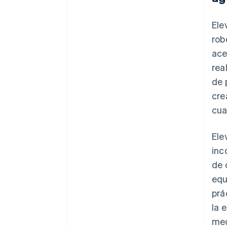
Ele
rob
ace
rea
de 
cre
cua
Ele
inc
de 
equ
prá
la 
med