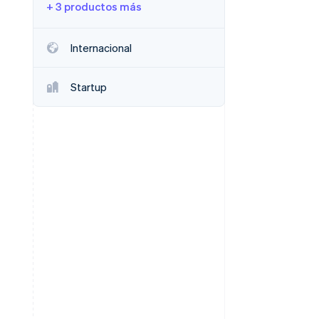
+ 3 productos más
Sesiones de Stripe
2026
Internacional
Descubre cómo Stripe
construye la
infraestructura
Startup
económica para la IA.
Mirar ahora