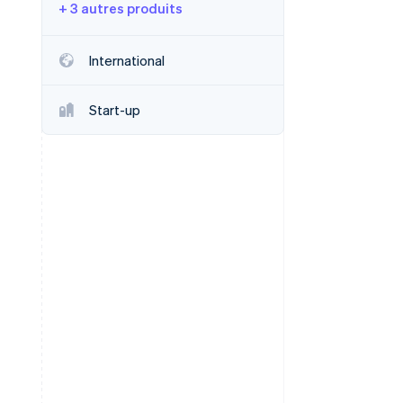
+ 3 autres produits
International
Stripe Sessions 2026
Découvrez comment
Start-up
Stripe construit
l’infrastructure
économique de l’IA.
Regarder la vidéo