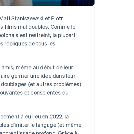
ati Staniszewski et Piotr
es films mal doublés. Comme le
onais est restreint, la plupart
s répliques de tous les
x amis, même au début de leur
r faire germer une idée dans leur
is doublages (et autres problèmes)
émouvantes et conscientes du
ncement a eu lieu en 2022, la
ables d'imiter le langage (et même
 l'apprentissage profond. Grâce à