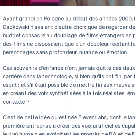
Ayant grandi en Pologne au début des années 2000, M
Dabkowski n'avaient d'autre choix que de regarder d
budget consacré au doublage de films étrangers en pol
des films ne disposaient que d'un doubleur récitant le
personnages sans profondeur, nuance ou émotion.
Ces souvenirs d'enfance n'ont jamais quitté ces deu
carrière dans la technologie, si bien qu'ils ont fini pa
esprit : et s'il était possible de mettre fin aux mauva
en créant des voix synthétisées à la fois réalistes, 
contexte ?
C'est de cette idée qu'est née ElevenLabs, dont le la
première entreprise à créer des voix artificielles cap
le rire) humain en exploitant les progrès de l'IA et de