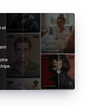
i et
mann
notre
tripe.