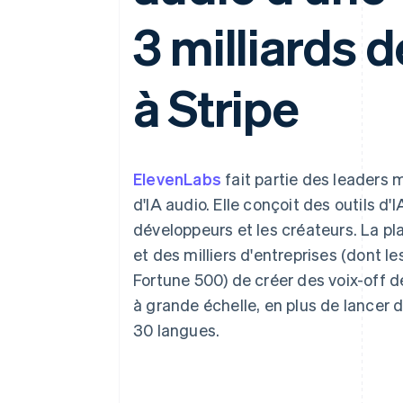
Authorization Boost
Acceptation optimisée
3 milliards d
Link
Paiements accélérés
Financial Connections
Comptes financiers associés
à Stripe
ElevenLabs
fait partie des leaders 
d'IA audio. Elle conçoit des outils d'
développeurs et les créateurs. La pl
et des milliers d'entreprises (dont 
Fortune 500) de créer des voix-off 
à grande échelle, en plus de lancer 
30 langues.