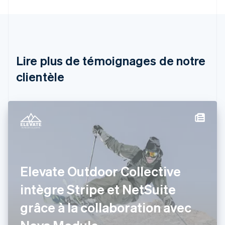
English
Autriche
Deutsch
English
Belgique
Nederlands
Français
Deutsch
English
Brésil
Lire plus de témoignages de notre
Português
English
clientèle
Bulgarie
English
Canada
English
Français
Chine continentale
简体中文
English
Chypre
English
Croatie
English
Italiano
Elevate Outdoor Collective
Danemark
intègre Stripe et NetSuite
English
Émirats arabes unis
grâce à la collaboration avec
English
Espagne