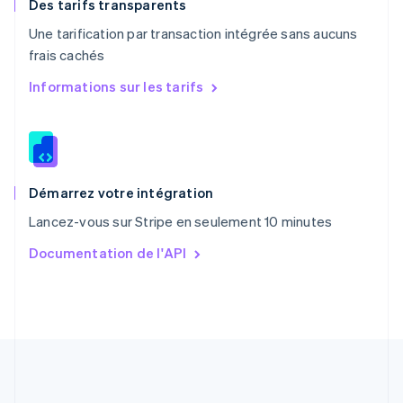
English
Des tarifs transparents
Portugal
Une tarification par transaction intégrée sans aucuns
Português
English
frais cachés
R.A.S. de Hong Kong, Chine
English
简体中文
Informations sur les tarifs
République tchèque
English
Roumanie
English
Royaume-Uni
English
Démarrez votre intégration
Singapour
Lancez-vous sur Stripe en seulement 10 minutes
English
简体中文
Slovaquie
Documentation de l'API
English
Slovénie
English
Italiano
Suède
Svenska
English
Suisse
Deutsch
Français
Italiano
English
Thaïlande