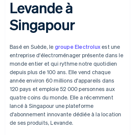
Levande à
UI flexibles
Recognition
l’application
Gérer des
Moyens de
Comptabilité
Entreprise
Marketplaces
abonnements
paiement
automatisée
Gestion financière
Proposer une
Singapour
Accès à plus
Stripe Sigma
Feuille de route
Plateformes
facturation à l'usage
de 125
Rapports
produits
SaaS
Émettre des cartes
Terminal
personnalisés
Sessions : conférence
bancaires adossées à
Paiements en
Data Pipeline
annuelle
des stablecoins
personne
Synchronisation
Carrières
Fournir et gérer des
Basé en Suède, le
groupe Electrolux
est une
Authorization
des données
Communiqués de
services avec des
Par secteur
Boost
presse
agents
entreprise d'électroménager présente dans le
Acceptation
Stripe Press
monde entier et qui rythme notre quotidien
optimisée
Entreprises d'IA
Link
Économie des
depuis plus de 100 ans. Elle vend chaque
Paiements
créateurs
Ressources
Jeux
année environ 60 millions d'appareils dans
accélérés
Contact
Hôtellerie, voyages et
Financial
120 pays et emploie 52 000 personnes aux
loisirs
Intégrations
Connections
Contacter notre équipe
Assurance
d'applications
Comptes
quatre coins du monde. Elle a récemment
Médias et
Exemples de code
financiers
Devenir partenaire
lancé à Singapour une plateforme
divertissements
Blog des développeurs
associés
Organisations à but
d'abonnement innovante dédiée à la location
non lucratif
État de l'API
de ses produits, Levande.
Services aux
Plus
entreprises
Product roadmap
Secteur public