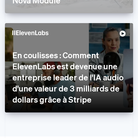
Nova Module
Español
English
Estonie
English
États-Unis
English
Español
简体中文
Finlande
English
Svenska
France
En coulisses : Comment
Français
English
Gibraltar
ElevenLabs est devenue une
English
Grèce
entreprise leader de l'IA audio
English
Hongrie
d'une valeur de 3 milliards de
English
Inde
dollars grâce à Stripe
English
Irlande
English
Italie
Italiano
English
Japon