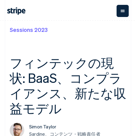
Sessions 2023
企業規模別
ドキュメント
学ぶ
支払い
収益
資金管
プラッ
理
フォー
大企業向け
Stripe のドキュメント
ブログ
とマー
Payments
Billing
スタートアップ向け
API リファレンス
導入事例
オンライン決
経常収益
ットプ
Global
ライブラリと SDK
ガイド
フィンテックの現
済
Metronome
Payouts
イス
Stripe Apps
Managed
従量課金
Payments
第三者
状: BaaS、コンプラ
Connec
ユースケース別
マーチャント
サブスクリ
への入
サポート
プション
オブレコード
金
プラッ
ガイド
エージェンティックコマ
サブスクリ
ソリューショ
Payment links
イアンス、新たな収
フォー
ース
サポートに問い合わせる
プションの
ン
決済の
E コマース / ECサイト
オンライン決済を受け付
管理サポートプラン
コーディング
管理
Invoicing
築
埋込型金融
け
プロフェッショナルサー
益モデル
1 回限りまた
不要の決済ペ
請求・財務関連
構築済みの決済を実装
ビス
は継続
ージ
Checkout
グローバルビジネス
プラットフォームまたは
構築済み決済
Tax
アプリ内決済
マーケットプレイスを構
消費税と
UI
マーケットプレイス
築する
VAT の自動
Elements
Simon Taylor
資金管理
サブスクリプションを管
柔軟な UI コン
計算
Revenue
会社
Sardine、コンテンツ・戦略責任者
プラットフォーム
理