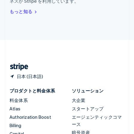
ネスが Stripe を利用しています。
Deutsch
English
ルーマニア
もっと知る
English
ルクセンブルグ
Français
Deutsch
English
中国香港特別行政区
English
简体中文
中国本土
简体中文
English
日本
日本語
English
日本 (日本語)
プロダクトと料金体系
ソリューション
料金体系
大企業
Atlas
スタートアップ
Authorization Boost
エージェンティックコマ
ース
Billing
暗号資産
Capital