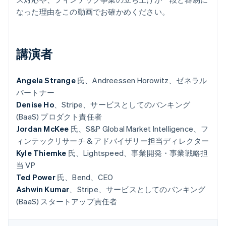
パートナー
なった理由をこの動画でお確かめください。
Climate
Stripe App Marketplace
カーボンリムーバル
Identity
オンライン本人確認
講演者
Angela Strange
氏、Andreessen Horowitz、ゼネラル
パートナー
Denise Ho
、Stripe、サービスとしてのバンキング
Stripe Sessions 2026
(BaaS) プロダクト責任者
Stripe が AI の経済インフラをどのように構築しているかを
ご覧ください。
Jordan McKee
氏、S&P Global Market Intelligence、フ
こちらをご覧ください
ィンテックリサーチ & アドバイザリー担当ディレクター
Kyle Thiemke
氏、Lightspeed、事業開発・事業戦略担
当 VP
Ted Power
氏、Bend、CEO
Ashwin Kumar
、Stripe、サービスとしてのバンキング
(BaaS) スタートアップ責任者