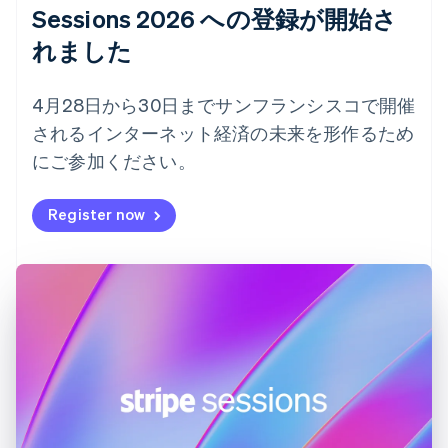
English
Sessions 2026 への登録が開始さ
オーストリア
れました
Deutsch
English
オランダ
Nederlands
English
4月28日から30日までサンフランシスコで開催
カナダ
English
Français
されるインターネット経済の未来を形作るため
キプロス
にご参加ください。
English
ギリシア
Register now
English
クロアチア
English
Italiano
ジブラルタル
English
シンガポール
English
简体中文
スイス
Deutsch
Français
Italiano
English
スウェーデン
Svenska
English
スペイン