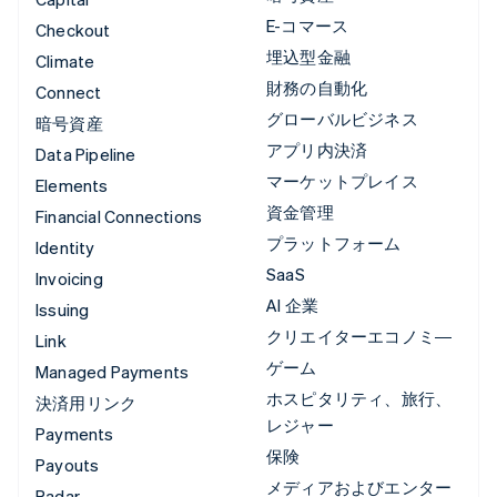
E-コマース
Checkout
埋込型金融
Climate
財務の自動化
Connect
グローバルビジネス
暗号資産
アプリ内決済
Data Pipeline
マーケットプレイス
Elements
資金管理
Financial Connections
プラットフォーム
Identity
SaaS
Invoicing
AI 企業
Issuing
クリエイターエコノミ―
Link
ゲーム
Managed Payments
ホスピタリティ、旅行、
決済用リンク
レジャー
Payments
保険
Payouts
メディアおよびエンター
Radar