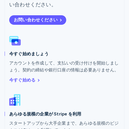
Português
English
い合わせください。
フランス
Français
English
ブルガリア
お問い合わせください
English
ベルギー
Nederlands
Français
Deutsch
English
ポーランド
English
今すぐ始めましょう
ポルトガル
Português
English
アカウントを作成して、支払いの受け付けを開始しまし
マルタ
ょう。契約の締結や銀行口座の情報は必要ありません。
English
マレーシア
今すぐ始める
English
简体中文
メキシコ
Español
English
ラトビア
English
あらゆる規模の企業が Stripe を利用
リトアニア
English
スタートアップから大手企業まで、あらゆる規模のビジ
リヒテンシュタイン