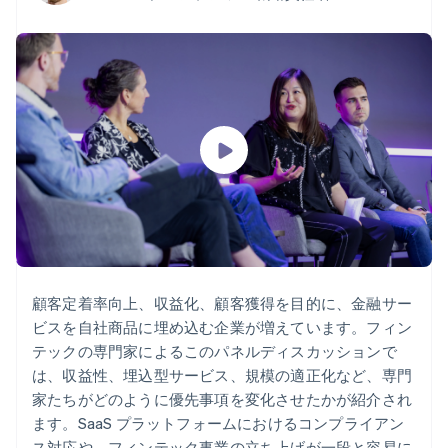
Recognition
ポーネント
SaaS
従量課金請求を提供
決済手段
製品ロードマップ
ステーブルコイン担保型
会計管理の
125 以上の決
Sessions 年次カンファ
のカードを発行
自動化
済手段を利用
レンス
エージェントによるサー
Stripe
可能
Terminal
採用情報
ビスのプロビジョニング
Sigma
業種別
対面支払い
ニュースルーム
と管理
カスタムレ
Authorization
Stripe Press
ポート
Boost
AI 企業
Data
決済成功率の
クリエイターエコノミ―
Pipeline
最適化
ゲーム
リソース
データの同
Link
ホスピタリティ、旅行、
お問い合わせ
期
スピーディー
レジャー
な決済
保険
アプリへの導入
営業にお問い合わせ
メディアおよびエンター
コードサンプル
パートナーになる
テインメント
開発者のブログ
非営利団体
API ステータス
プロフェッショナルサー
顧客定着率向上、収益化、顧客獲得を目的に、金融サー
その他
ビス
ビスを自社商品に埋め込む企業が増えています。フィン
Product roadmap
パブリックセクター
今後の予定を確認
テックの専門家によるこのパネルディスカッションで
小売業
は、収益性、埋込型サービス、規模の適正化など、専門
Radar
家たちがどのように優先事項を変化させたかが紹介され
不正防止
ます。SaaS プラットフォームにおけるコンプライアン
エコシステム
Atlas
ス対応や、フィンテック事業の立ち上げが一段と容易に
スタートアップの企業設立