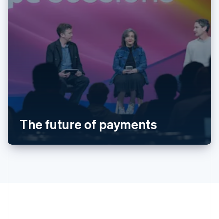
アイルランド
English
アメリカ
English
Español
简体中文
アラブ首長国連邦
The future of payments
English
イギリス
English
イタリア
Italiano
English
インド
English
エストニア
English
オーストラリア