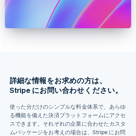
Español
English
スロバキア
English
スロベニア
English
Italiano
タイ
ไทย
English
チェコ共和国
English
デンマーク
English
ドイツ
Deutsch
English
詳細な情報をお求めの方は、
ニュージーランド
Stripe にお問い合わせください。
English
ノルウェー
English
使った分だけのシンプルな料金体系で、あらゆ
ハンガリー
る機能を備えた決済プラットフォームにアクセ
English
フィンランド
スできます。それぞれの企業に合わせたカスタ
English
Svenska
ムパッケージをお考えの場合は、Stripe にお問
ブラジル