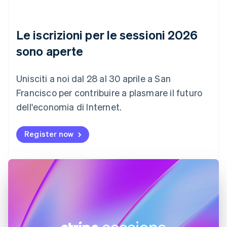
简体中文
English
Cipro
English
Le iscrizioni per le sessioni 2026
Croazia
English
Italiano
sono aperte
Danimarca
English
Emirati Arabi Uniti
Unisciti a noi dal 28 al 30 aprile a San
English
Francisco per contribuire a plasmare il futuro
Estonia
dell'economia di Internet.
English
Finlandia
English
Svenska
Register now
Francia
Français
English
Germania
Deutsch
English
Giappone
日本語
English
Gibilterra
English
Grecia