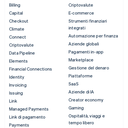
Billing
Criptovalute
Capital
E-commerce
Checkout
Strumenti finanziari
integrati
Climate
Automazione per finanza
Connect
Aziende globali
Criptovalute
Pagamenti in-app
Data Pipeline
Marketplace
Elements
Gestione del denaro
Financial Connections
Piattaforme
Identity
SaaS
Invoicing
Aziende di IA
Issuing
Creator economy
Link
Gaming
Managed Payments
Ospitalità, viaggi e
Link di pagamento
tempo libero
Payments