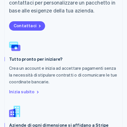
contattaci per personalizzare un pacchetto in
English
Nuova Zelanda
base alle esigenze della tua azienda.
English
Paesi Bassi
Contattaci
Nederlands
English
Polonia
English
Portogallo
Português
English
RAS di Hong Kong, Cina
Tutto pronto per iniziare?
English
简体中文
Regno Unito
Crea un account e inizia ad accettare pagamenti senza
English
la necessità di stipulare contratti o di comunicare le tue
Repubblica Ceca
coordinate bancarie.
English
Romania
Inizia subito
English
Singapore
English
简体中文
Slovacchia
English
Aziende di ogni dimensione si affidano a Stripe
Slovenia