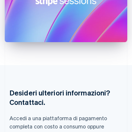
English
India
English
Irlanda
English
Italia
Italiano
English
Lettonia
English
Liechtenstein
Deutsch
English
Lituania
English
Lussemburgo
Français
Deutsch
English
Desideri ulteriori informazioni?
Malaysia
Contattaci.
English
简体中文
Malta
English
Accedi a una piattaforma di pagamento
Messico
Español
English
completa con costo a consumo oppure
Norvegia