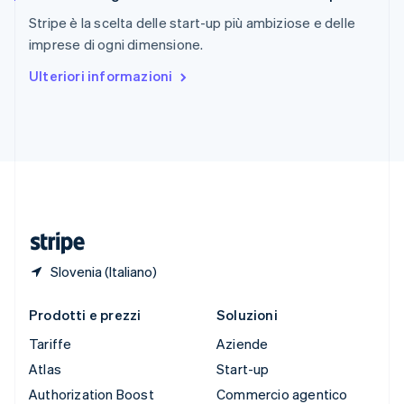
English
Italiano
Stripe è la scelta delle start-up più ambiziose e delle
Spagna
imprese di ogni dimensione.
Español
English
Stati Uniti
Ulteriori informazioni
English
Español
简体中文
Svezia
Svenska
English
Svizzera
Deutsch
Français
Italiano
English
Thailandia
ไทย
English
Ungheria
English
Slovenia (Italiano)
Prodotti e prezzi
Soluzioni
Tariffe
Aziende
Atlas
Start-up
Authorization Boost
Commercio agentico