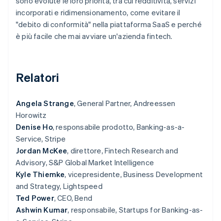
sono evolute le loro priorità, tra cui redditività, servizi
Scopri cosa ti aspetta
incorporati e ridimensionamento, come evitare il
Radar
"debito di conformità" nella piattaforma SaaS e perché
Ecosistema
Prevenzione delle frodi
è più facile che mai avviare un'azienda fintech.
Partner
Atlas
Stripe App Marketplace
Costituzione di start-up
Climate
Relatori
Rimozione del carbonio
Identity
Angela Strange
Verifica online dell'identità
, General Partner, Andreessen
Horowitz
Denise Ho
, responsabile prodotto, Banking-as-a-
Service, Stripe
Jordan McKee
, direttore, Fintech Research and
Stripe Sessions 2026
Advisory, S&P Global Market Intelligence
Scopri come Stripe sta costruendo l'infrastruttura economi
Kyle Thiemke
, vicepresidente, Business Development
Guarda ora
and Strategy, Lightspeed
Ted Power
, CEO, Bend
Ashwin Kumar
, responsabile, Startups for Banking-as-