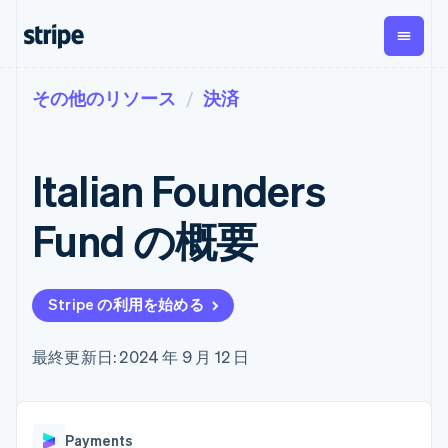
その他のリソース
決済
企業規模別
ドキュメント
学ぶ
支払い
収益
資金管
プラッ
理
フォー
大企業向け
Stripe のドキュメント
ブログ
とマー
Payments
Billing
スタートアップ向け
API リファレンス
導入事例
Italian Founders
オンライン決
経常収益
ットプ
Global
ライブラリと SDK
ガイド
済
Metronome
Payouts
イス
Stripe Apps
Managed
Fund の概要
従量課金
Payments
第三者
Connec
ユースケース別
マーチャント
サブスクリ
への入
サポート
プション
オブレコード
金
プラッ
ガイド
エージェンティックコマ
サブスクリ
ソリューショ
Payment links
フォー
ース
サポートに問い合わせる
プションの
Stripe の利用を始める
ン
決済の
E コマース / ECサイト
オンライン決済を受け付
管理サポートプラン
コーディング
管理
Invoicing
築
埋込型金融
け
プロフェッショナルサー
1 回限りまた
不要の決済ペ
請求・財務関連
構築済みの決済を実装
ビス
最終更新日: 2024 年 9 月 12 日
は継続
ージ
Checkout
グローバルビジネス
プラットフォームまたは
構築済み決済
Tax
アプリ内決済
マーケットプレイスを構
消費税と
UI
マーケットプレイス
築する
VAT の自動
Elements
資金管理
サブスクリプションを管
柔軟な UI コン
計算
Revenue
会社
Payments
プラットフォーム
理