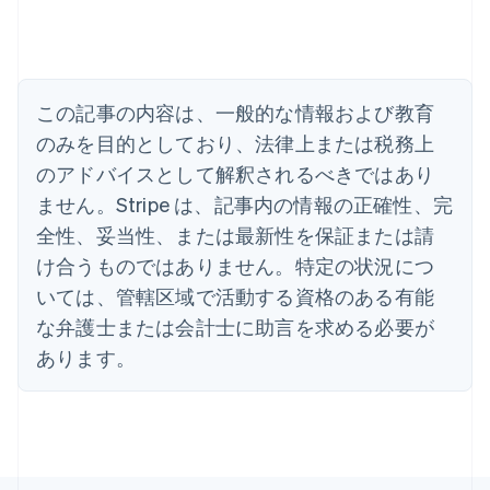
English
Español
简体中文
アラブ首長国連邦
English
イギリス
English
この記事の内容は、一般的な情報および教育
イタリア
のみを目的としており、法律上または税務上
Italiano
English
インド
のアドバイスとして解釈されるべきではあり
English
ません。Stripe は、記事内の情報の正確性、完
エストニア
全性、妥当性、または最新性を保証または請
English
オーストラリア
け合うものではありません。特定の状況につ
English
いては、管轄区域で活動する資格のある有能
オーストリア
Deutsch
English
な弁護士または会計士に助言を求める必要が
オランダ
あります。
Nederlands
English
カナダ
English
Français
キプロス
English
ギリシア