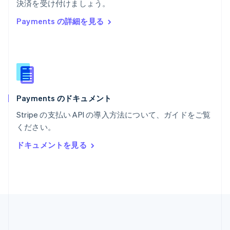
Português
English
決済を受け付けましょう。
マルタ
Payments の詳細を見る
English
マレーシア
English
简体中文
メキシコ
Español
English
ラトビア
English
Payments のドキュメント
リトアニア
English
Stripe の支払い API の導入方法について、ガイドをご覧
リヒテンシュタイン
ください。
Deutsch
English
ルーマニア
ドキュメントを見る
English
ルクセンブルグ
Français
Deutsch
English
中国香港特別行政区
English
简体中文
中国本土
简体中文
English
日本