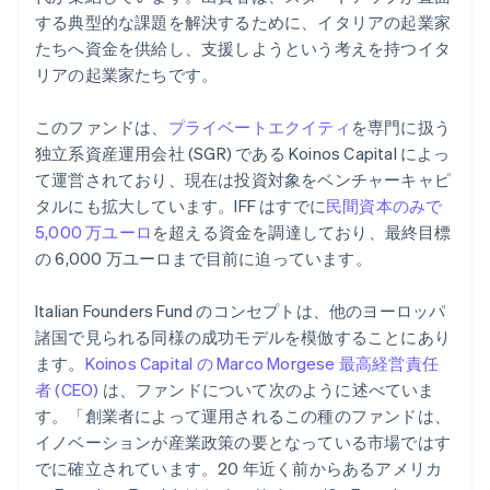
する典型的な課題を解決するために、イタリアの起業家
たちへ資金を供給し、支援しようという考えを持つイタ
リアの起業家たちです。
このファンドは、
プライベートエクイティ
を専門に扱う
独立系資産運用会社 (SGR) である Koinos Capital によっ
て運営されており、現在は投資対象をベンチャーキャピ
タルにも拡大しています。IFF はすでに
民間資本のみで
5,000 万ユーロ
を超える資金を調達しており、最終目標
の 6,000 万ユーロまで目前に迫っています。
Italian Founders Fund のコンセプトは、他のヨーロッパ
諸国で見られる同様の成功モデルを模倣することにあり
ます。
Koinos Capital の Marco Morgese 最高経営責任
者 (CEO)
は、ファンドについて次のように述べていま
す。「創業者によって運用されるこの種のファンドは、
イノベーションが産業政策の要となっている市場ではす
でに確立されています。20 年近く前からあるアメリカ