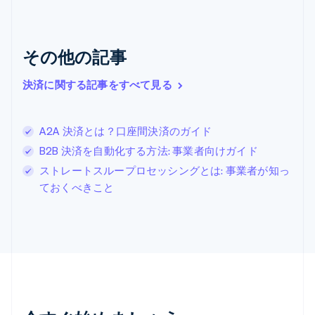
English
クロアチア
English
Italiano
ジブラルタル
その他の記事
English
シンガポール
決済に関する記事をすべて見る
English
简体中文
スイス
Deutsch
Français
Italiano
English
A2A 決済とは？口座間決済のガイド
スウェーデン
Svenska
English
B2B 決済を自動化する方法: 事業者向けガイド
スペイン
ストレートスループロセッシングとは: 事業者が知っ
Español
English
ておくべきこと
スロバキア
English
スロベニア
English
Italiano
タイ
ไทย
English
チェコ共和国
English
デンマーク