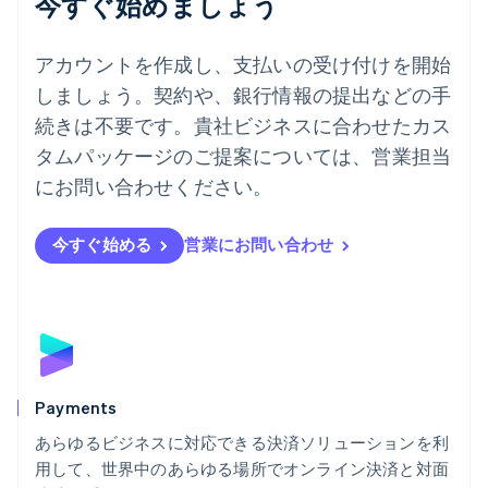
今すぐ始めましょう
English
ドイツ
Deutsch
English
アカウントを作成し、支払いの受け付けを開始
ニュージーランド
しましょう。契約や、銀行情報の提出などの手
English
ノルウェー
続きは不要です。貴社ビジネスに合わせたカス
English
タムパッケージのご提案については、営業担当
ハンガリー
にお問い合わせください。
English
フィンランド
English
Svenska
今すぐ始める
営業にお問い合わせ
ブラジル
Português
English
フランス
Français
English
ブルガリア
English
ベルギー
Nederlands
Français
Deutsch
English
Payments
ポーランド
あらゆるビジネスに対応できる決済ソリューションを利
English
用して、世界中のあらゆる場所でオンライン決済と対面
ポルトガル