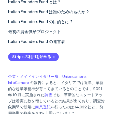
Italian Founders Fund とは？
パートナー
Climate
Stripe App Marketplace
Italian Founders Fund は誰のためのものか？
カーボンリムーバル
Identity
Italian Founders Fund の目的とは？
オンライン本人確認
最初の資金供給プロジェクト
Jet HR
Italian Founders Fund の運営者
Glaut
Stripe Sessions 2026
Stripe の利用を始める
Stripe が AI の経済インフラをどのように構築しているかを
ご覧ください。
こちらをご覧ください
企業・メイドインイタリー省
、
Unioncamere
、
InfoCamere
の報告によると、イタリアでは近年、革新
的な起業家精神が育ってきているとのことです。2021
年 10 月に実施された
調査
でも、革新的なスタートアッ
プは着実に数を増しているとの結果が出ており、調査対
象期間で新規に
商業登記
を行ったのは 14,032 社と、前
四半期の数字を 3.3% 上回っていました。