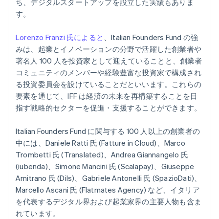
ち、デジタルスタートアップを設立した実績もありま
す。
Lorenzo Franzi 氏によると
、Italian Founders Fund の強
みは、起業とイノベーションの分野で活躍した創業者や
著名人 100 人を投資家として迎えていることと、創業者
コミュニティのメンバーや経験豊富な投資家で構成され
る投資委員会を設けていることだといいます。これらの
要素を通じて、IFF は経済の未来を再構築することを目
指す戦略的セクターを促進・支援することができます。
Italian Founders Fund に関与する 100 人以上の創業者の
中には、Daniele Ratti 氏 (Fatture in Cloud)、Marco
Trombetti 氏 (Translated)、Andrea Giannangelo 氏
(iubenda)、Simone Mancini 氏 (Scalapay)、Giuseppe
Amitrano 氏 (Dils)、Gabriele Antonelli 氏 (SpazioDati)、
Marcello Ascani 氏 (Flatmates Agency) など、イタリア
アイルランド
を代表するデジタル界および起業家界の主要人物も含ま
English
れています。
アメリカ