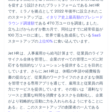
を促すよう設計されたプラットフォームである Jet HR
です。ミラノを拠点として 2022 年後半に設立されたこ
のスタートアップは、
イタリア史上最高額のプレシード
ラウンド調達額
である 470 万ユーロを調達しました。
立ち上げからわずか数カ月で、同社はすでに経常収益が
100 万ユーロに達し、世界で最も急成長している
SaaS
スタートアップの
上位10%
に食い込んでいます。
Jet HR は、人事雇用から給与計算まで、従業員のライフ
サイクル全体を管理し、企業のすべての管理ニーズに対
応する包括的なソリューションを提供することを目的と
しています。さらに Jet HR は、休暇の申請や経費報告
書の提出など、従業員のワークライフのさまざまな側面
を管理できる専用アプリを通じて、雇用主と従業員の両
方にサービスを提供しています。その狙いは「過剰なリ
ソースと貴重な時間を消費するタスクを自動化し、企業
がより戦略的な活動に力を入れられるようにすることに
ある」と、このスタートアップの創業者の一人である