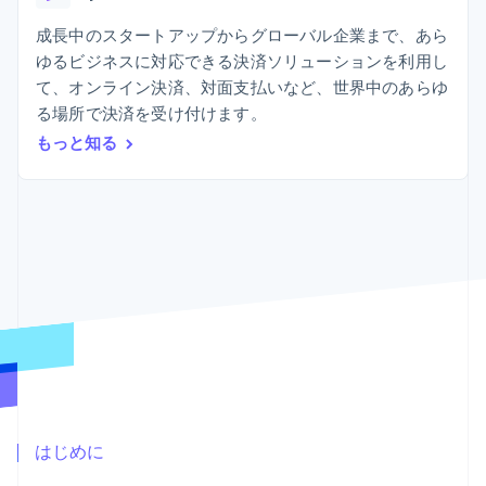
Recognition
ポーネント
SaaS
従量課金請求を提供
決済手段
製品ロードマップ
成長中のスタートアップからグローバル企業まで、あら
ステーブルコイン担保型
会計管理の
125 以上の決
Sessions 年次カンファ
のカードを発行
ゆるビジネスに対応できる決済ソリューションを利用し
自動化
済手段を利用
レンス
エージェントによるサー
Stripe
て、オンライン決済、対面支払いなど、世界中のあらゆ
可能
Terminal
採用情報
ビスのプロビジョニング
Sigma
業種別
対面支払い
ニュースルーム
る場所で決済を受け付けます。
と管理
カスタムレ
Authorization
Stripe Press
もっと知る
ポート
Boost
AI 企業
Data
決済成功率の
クリエイターエコノミ―
Pipeline
最適化
ゲーム
リソース
データの同
Link
ホスピタリティ、旅行、
お問い合わせ
期
スピーディー
レジャー
な決済
保険
アプリへの導入
営業にお問い合わせ
メディアおよびエンター
コードサンプル
パートナーになる
テインメント
開発者のブログ
非営利団体
API ステータス
プロフェッショナルサー
その他
ビス
Product roadmap
パブリックセクター
今後の予定を確認
小売業
Radar
不正防止
はじめに
エコシステム
Atlas
スタートアップの企業設立