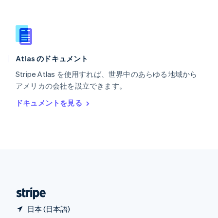
マレーシア
English
简体中文
メキシコ
Español
English
ラトビア
English
Atlas のドキュメント
リトアニア
English
Stripe Atlas を使用すれば、世界中のあらゆる地域から
リヒテンシュタイン
アメリカの会社を設立できます。
Deutsch
English
ルーマニア
ドキュメントを見る
English
ルクセンブルグ
Français
Deutsch
English
中国香港特別行政区
English
简体中文
中国本土
简体中文
English
日本
日本語
English
日本 (日本語)