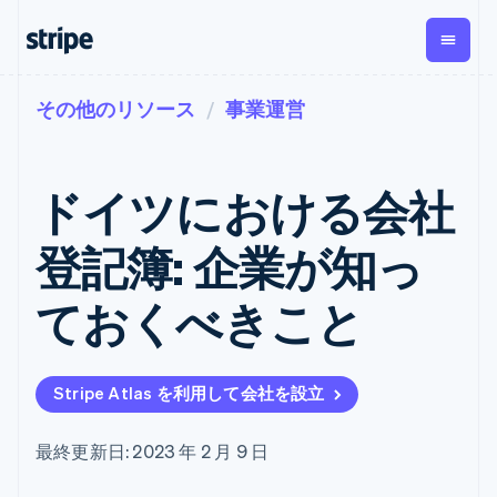
その他のリソース
事業運営
企業規模別
ドキュメント
学ぶ
支払い
収益
資金管
プラッ
理
フォー
大企業向け
Stripe のドキュメント
ブログ
とマー
Payments
Billing
スタートアップ向け
API リファレンス
導入事例
ドイツにおける会社
オンライン決
経常収益
ットプ
Global
ライブラリと SDK
ガイド
済
Metronome
Payouts
イス
Stripe Apps
Managed
登記簿: 企業が知っ
従量課金
Payments
第三者
Connec
ユースケース別
マーチャント
サブスクリ
への入
サポート
プション
オブレコード
金
ておくべきこと
プラッ
ガイド
エージェンティックコマ
サブスクリ
ソリューショ
Payment links
フォー
ース
サポートに問い合わせる
プションの
ン
決済の
E コマース / ECサイト
オンライン決済を受け付
管理サポートプラン
コーディング
管理
Invoicing
築
埋込型金融
け
プロフェッショナルサー
1 回限りまた
不要の決済ペ
Stripe Atlas を利用して会社を設立
請求・財務関連
構築済みの決済を実装
ビス
は継続
ージ
Checkout
グローバルビジネス
プラットフォームまたは
構築済み決済
Tax
アプリ内決済
マーケットプレイスを構
消費税と
UI
最終更新日: 2023 年 2 月 9 日
マーケットプレイス
築する
VAT の自動
Elements
資金管理
サブスクリプションを管
柔軟な UI コン
計算
Revenue
会社
プラットフォーム
理