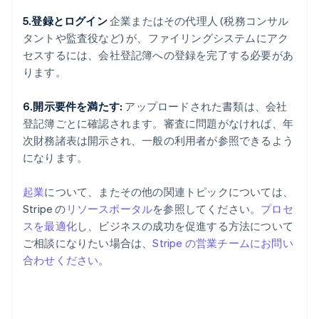
5.登録とログイン
企業またはその代理人 (税務コンサル
タントや監査役など) が、ファイリングシステムにアク
セスするには、会社登記簿への登録を完了する必要があ
ります。
6.開示要件を満たす:
アップロードされた書類は、会社
登記簿ごとに確認されます。審査に問題がなければ、年
次財務諸表は開示され、一般の利用者が参照できるよう
になります。
起業
について、またその他の関連トピックについては、
Stripe の
リソースポータル
を参照してください。
プロセ
スを最適化
し、ビジネスの成功を促進する方法について
アイルランド
ご相談になりたい場合は、
Stripe の営業チームにお問い
English
合わせください
。
アメリカ
English
Español
简体中文
アラブ首長国連邦
English