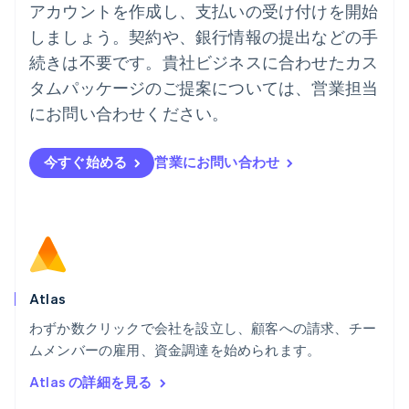
ニュージーランド
アカウントを作成し、支払いの受け付けを開始
English
しましょう。契約や、銀行情報の提出などの手
ノルウェー
English
続きは不要です。貴社ビジネスに合わせたカス
ハンガリー
タムパッケージのご提案については、営業担当
English
フィンランド
にお問い合わせください。
English
Svenska
ブラジル
今すぐ始める
営業にお問い合わせ
Português
English
フランス
Français
English
ブルガリア
English
ベルギー
Nederlands
Français
Deutsch
English
ポーランド
Atlas
English
わずか数クリックで会社を設立し、顧客への請求、チー
ポルトガル
Português
English
ムメンバーの雇用、資金調達を始められます。
マルタ
Atlas の詳細を見る
English