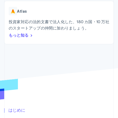
Recognition
ポーネント
SaaS
従量課金請求を提供
決済手段
製品ロードマップ
ステーブルコイン担保型
会計管理の
125 以上の決
Atlas
Sessions 年次カンファ
のカードを発行
自動化
済手段を利用
レンス
エージェントによるサー
Stripe
可能
Terminal
投資家対応の法的文書で法人化した、180 カ国・10 万社
採用情報
ビスのプロビジョニング
Sigma
業種別
対面支払い
ニュースルーム
と管理
のスタートアップの仲間に加わりましょう。
カスタムレ
Authorization
Stripe Press
もっと知る
ポート
Boost
AI 企業
Data
決済成功率の
クリエイターエコノミ―
Pipeline
最適化
ゲーム
リソース
データの同
Link
ホスピタリティ、旅行、
お問い合わせ
期
スピーディー
レジャー
な決済
保険
アプリへの導入
営業にお問い合わせ
メディアおよびエンター
コードサンプル
パートナーになる
テインメント
開発者のブログ
非営利団体
API ステータス
プロフェッショナルサー
その他
ビス
Product roadmap
パブリックセクター
今後の予定を確認
小売業
Radar
不正防止
はじめに
エコシステム
Atlas
スタートアップの企業設立