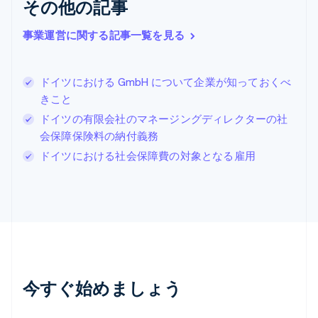
ジブラルタル
その他の記事
English
シンガポール
事業運営に関する記事一覧を見る
English
简体中文
スイス
Deutsch
Français
Italiano
English
ドイツにおける GmbH について企業が知っておくべ
スウェーデン
きこと
Svenska
English
スペイン
ドイツの有限会社のマネージングディレクターの社
Español
English
会保障保険料の納付義務
スロバキア
ドイツにおける社会保障費の対象となる雇用
English
スロベニア
English
Italiano
タイ
ไทย
English
チェコ共和国
English
デンマーク
English
今すぐ始めましょう
ドイツ
Deutsch
English