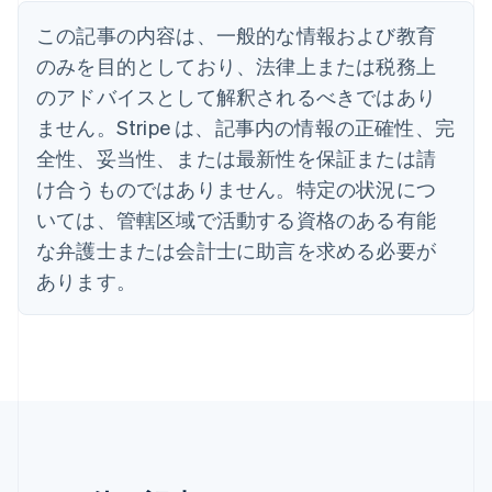
イギリス
English
この記事の内容は、一般的な情報および教育
イタリア
のみを目的としており、法律上または税務上
Italiano
English
インド
のアドバイスとして解釈されるべきではあり
English
ません。Stripe は、記事内の情報の正確性、完
エストニア
全性、妥当性、または最新性を保証または請
English
オーストラリア
け合うものではありません。特定の状況につ
English
いては、管轄区域で活動する資格のある有能
オーストリア
Deutsch
English
な弁護士または会計士に助言を求める必要が
オランダ
あります。
Nederlands
English
カナダ
English
Français
キプロス
English
ギリシア
English
クロアチア
English
Italiano