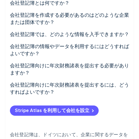
会社登記簿とは何ですか？
パートナー
Climate
Stripe App Marketplace
会社登記簿を作成する必要があるのはどのような企業
カーボンリムーバル
または団体ですか？
Identity
オンライン本人確認
会社登記簿に登録されるメリットとデメリット
会社登記簿では、どのような情報を入手できますか？
会社登記簿の情報やデータを利用するにはどうすれば
よいですか？
会社登記簿向けに年次財務諸表を提出する必要があり
Stripe Sessions 2026
Stripe が AI の経済インフラをどのように構築しているかを
ますか？
ご覧ください。
こちらをご覧ください
開示規定の対象企業
会社登記簿向けに年次財務諸表を提出するには、どう
すればよいですか？
開示情報の重要性
開示要件の履行
Stripe Atlas を利用して会社を設立
進行中の改良と法改正
遵守しなかった場合の影響
会社登記簿は、ドイツにおいて、企業に関するデータを