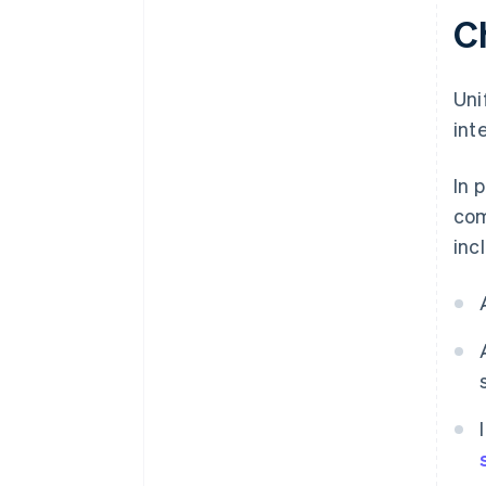
Supporto interfunzionale più
C
semplice
Possibilità di crescita integrata
Uni
int
In 
com
inc