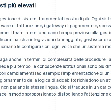
sti più elevati
gestione di sistemi frammentati costa di più. Ogni sist
tware di fatturazione, i gateway di pagamento e, spesso
ieme. I team interni dedicano tempo prezioso alla gest
licano patch a integrazioni danneggiate, gestiscono conf
iornano le configurazioni ogni volta che un sistema m
paga anche in termini di complessità delle procedure: l
hiede più tempo, le conoscenze istituzionali sono più d
coli cambiamenti (ad esempio l'implementazione di u
ggiornamento della logica di addebito) richiedono un a
 non parlano la stessa lingua. Ciò si traduce in un car
sce in modo sproporzionato, distogliendo l'attenzione da 