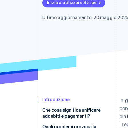
Inizia a utilizzare Stripe
Link
Pagamento accelerato
Financial Connections
Ultimo aggiornamento: 20 maggio 202
Conti finanziari collegati
Introduzione
In 
com
Che cosa significa unificare
addebiti e pagamenti?
pia
I r
Quali problemi provoca la