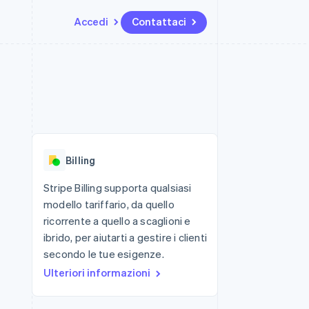
Accedi
Contattaci
Risorse
Ecosistema
Recapiti
me e marketplace
Altro
Integrazioni app
Partner
Contattaci
Product roadmap
ns
Esempi di codice
Stripe App Marketplace
Diventa nostro partner
Scopri cosa ti aspetta
 piattaforme
Blog per sviluppatori
 platforms
ibero
Stato dell'API
Radar
ari integrati
Prevenzione delle frodi
Billing
 fisiche
Atlas
Costituzione di start-up
Stripe Billing supporta qualsiasi
modello tariffario, da quello
Climate
Rimozione del carbonio
ricorrente a quello a scaglioni e
ibrido, per aiutarti a gestire i clienti
Identity
Verifica online dell'identità
secondo le tue esigenze.
Ulteriori informazioni