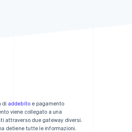
Stripe Sessions 2026
Scopri come Stripe sta
costruendo
l'infrastruttura
economica per l'IA.
Guarda ora
a di
addebito
e pagamento
nto viene collegato a una
ti attraverso due gateway diversi.
ma detiene tutte le informazioni.