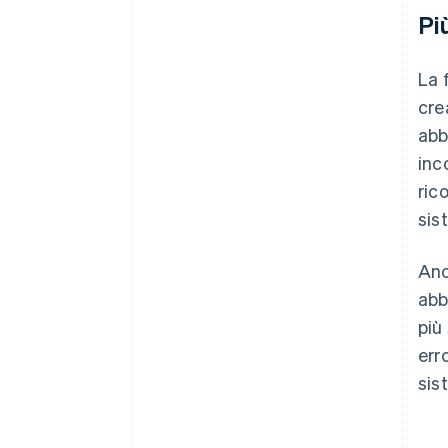
Pi
La 
cre
abb
inc
ric
sis
Anc
abb
più
err
sis