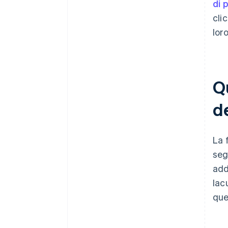
di 
cli
lor
Q
d
La 
seg
add
lac
que