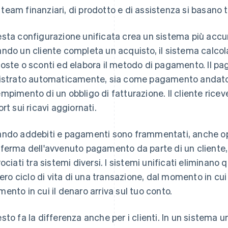
I team finanziari, di prodotto e di assistenza si basano t
sta configurazione unificata crea un sistema più accurat
ndo un cliente completa un acquisto, il sistema calcola 
oste o sconti ed elabora il metodo di pagamento. Il pa
istrato automaticamente, sia come pagamento andato
mpimento di un obbligo di fatturazione. Il cliente riceve 
ort sui ricavi aggiornati.
ndo addebiti e pagamenti sono frammentati, anche ope
ferma dell'avvenuto pagamento da parte di un cliente, 
rociati tra sistemi diversi. I sistemi unificati eliminan
ntero ciclo di vita di una transazione, dal momento in cu
ento in cui il denaro arriva sul tuo conto.
sto fa la differenza anche per i clienti. In un sistema un