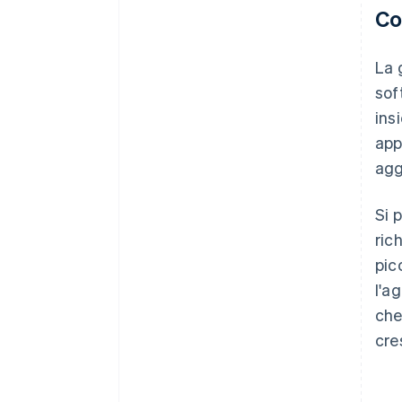
Co
La 
sof
ins
app
agg
Si 
ric
pic
l'a
che
cre