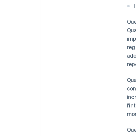
Que
Qua
imp
reg
ade
rep
Qua
con
inc
l'i
mom
Que