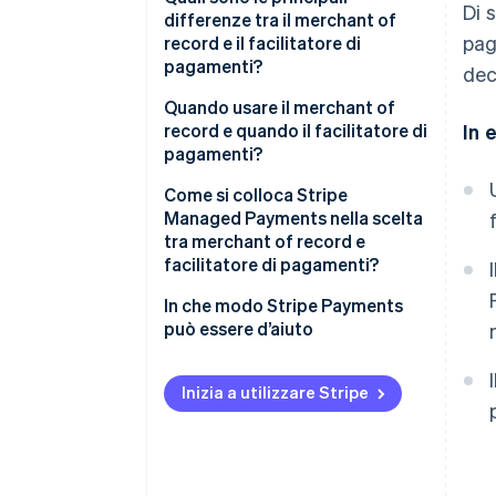
Di 
differenze tra il merchant of
pag
record e il facilitatore di
pagamenti?
dec
Responsabilità normative e
Quando usare il merchant of
fiscali
record e quando il facilitatore di
In 
pagamenti?
Responsabilità, contestazioni e
storni
Come si colloca Stripe
Managed Payments nella scelta
Rapidità di attivazione e
tra merchant of record e
complessità di integrazione
facilitatore di pagamenti?
In che modo Stripe Payments
può essere d’aiuto
Inizia a utilizzare Stripe