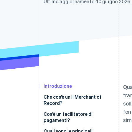
Ultimo aggiornamento: 10 giugno 2026
Link
Pagamento accelerato
Financial Connections
Conti finanziari collegati
Introduzione
Qua
tra
Che cos’è un Il Merchant of
Record?
sol
fon
Cos’è un facilitatore di
sim
pagamenti?
Quali sono le principali