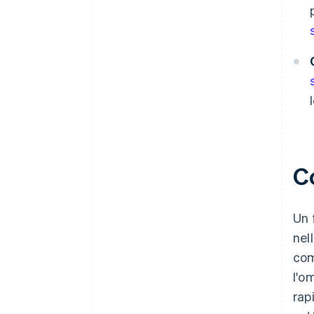
Co
Un 
nel
com
l'o
rap