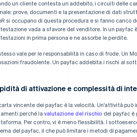
ndo un cliente contesta un addebito, i circuiti delle ca
male: prove, documenti e la presentazione di dati strutt
oR si occupano di questa procedura e si fanno carico del
testazione vada a sfavore del venditore. In un payfac è
testazioni in prima persona e ne assorbe le perdite.
stesso vale per le responsabilità in caso di frode. Un MoR
nsazioni fraudolente. Un payfac addebita i rischi al sot
pidità di attivazione e complessità di int
carta vincente dei payfac è la velocità. Un'attività può i
amenti perché la
valutazione del rischio
del payfac è g
ttaforma. Per contro, vi è meno flessibilità. I sottoeserc
tema del payfac, il che può limitare i metodi di pagamen