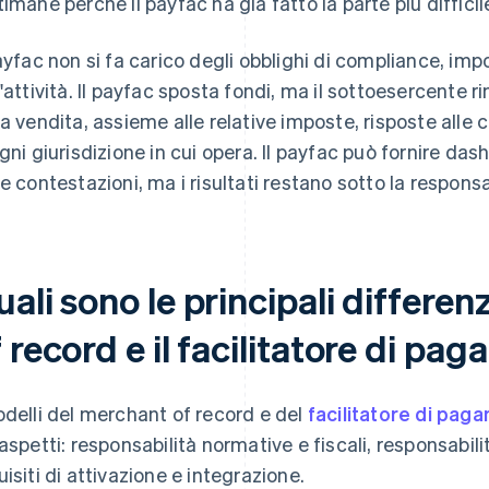
timane perché il payfac ha già fatto la parte più difficil
payfac non si fa carico degli obblighi di compliance, im
l'attività. Il payfac sposta fondi, ma il sottoesercente
la vendita, assieme alle relative imposte, risposte alle 
ogni giurisdizione in cui opera. Il payfac può fornire das
le contestazioni, ma i risultati restano sotto la responsab
ali sono le principali differen
 record e il facilitatore di pa
odelli del merchant of record e del
facilitatore di pag
 aspetti: responsabilità normative e fiscali, responsabili
uisiti di attivazione e integrazione.