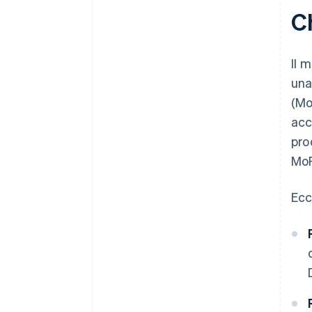
C
Il 
una
(Mo
acc
pro
Mo
Ecc