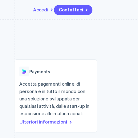
Accedi
Contattaci
Risorse
Ecosistema
Recapiti
me e marketplace
Altro
Integrazioni app
Partner
Contattaci
Product roadmap
ns
Esempi di codice
Stripe App Marketplace
Diventa nostro partner
Scopri cosa ti aspetta
 piattaforme
Blog per sviluppatori
 platforms
ibero
Stato dell'API
Radar
ari integrati
Prevenzione delle frodi
Payments
 fisiche
Atlas
Costituzione di start-up
Accetta pagamenti online, di
persona e in tutto il mondo con
Climate
Rimozione del carbonio
una soluzione sviluppata per
qualsiasi attività, dalle start-up in
Identity
Verifica online dell'identità
espansione alle multinazionali.
Ulteriori informazioni