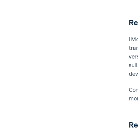
Re
I M
tra
ver
sull
dev
Con
mon
Re