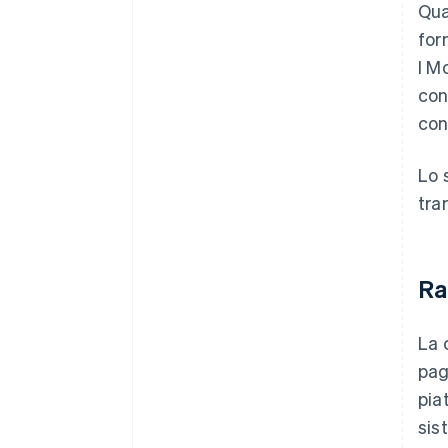
Qua
for
I M
con
con
Lo 
tra
Ra
La 
pag
pia
sis