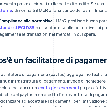
presenta prove ai circuiti delle carte di credito. Se un
storno
, di norma è il MoR a farsi carico dei danni finanzi
Compliance alle normative
: il MoR gestisce buona part
standard PCI DSS
e di conformità alle normative sui pa
legalmente le transazioni nei mercati in cui opera.
s'è un facilitatore di pagame
facilitatore di pagamenti (payfac) aggrega molteplici at
la sua infrastruttura di pagamenti. Invece di richiedere
pleta per aprire un
conto per esercenti
proprio, l'atti
mbrello del payfac e ne eredita l'infrastruttura di paga
ido iniziare ad accettare i pagamenti: per l'attivazione 