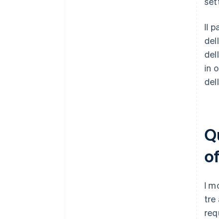
set
Il 
del
del
in 
del
Qu
of
I m
tre
req