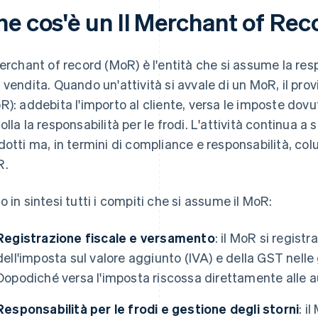
he cos'è un Il Merchant of Rec
merchant of record (MoR) è l'entità che si assume la resp
 vendita. Quando un'attività si avvale di un MoR, il provi
R): addebita l'importo al cliente, versa le imposte dovut
olla la responsabilità per le frodi. L'attività continua a s
dotti ma, in termini di compliance e responsabilità, colu
R.
o in sintesi tutti i compiti che si assume il MoR:
Registrazione fiscale e versamento
: il MoR si registr
dell'imposta sul valore aggiunto (IVA) e della GST nelle g
Dopodiché versa l'imposta riscossa direttamente alle aut
Responsabilità per le frodi e gestione degli storni
: i