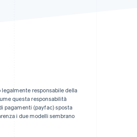
Stripe Sessions 2026
Scopri come Stripe sta
costruendo
l'infrastruttura
economica per l'IA.
Guarda ora
 legalmente responsabile della
sume questa responsabilità
e di pagamenti (payfac) sposta
parenza i due modelli sembrano