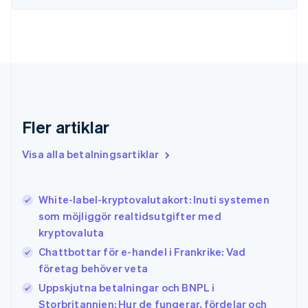
English
Svenska
Frankrike
Français
English
Förenade Arabemiraten
English
Gibraltar
English
Grekland
Fler artiklar
English
Hongkong SAR, Kina
Visa alla betalningsartiklar
English
简体中文
Indien
English
Irland
White-label-kryptovalutakort: Inuti systemen
English
som möjliggör realtidsutgifter med
Italien
kryptovaluta
Italiano
English
Japan
Chattbottar för e-handel i Frankrike: Vad
日本語
English
företag behöver veta
Kanada
Uppskjutna betalningar och BNPL i
English
Français
Storbritannien: Hur de fungerar, fördelar och
Kroatien