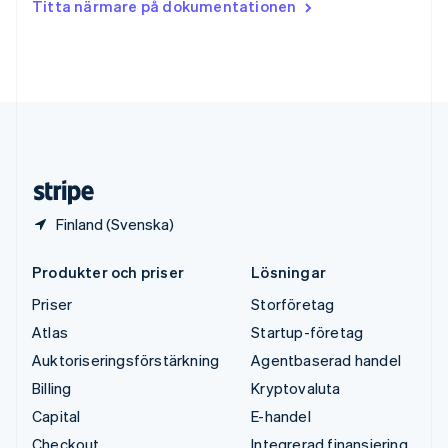
Titta närmare på dokumentationen
English
Tyskland
Deutsch
English
Ungern
English
USA
English
Español
简体中文
Österrike
Deutsch
English
Finland (Svenska)
Produkter och priser
Lösningar
Priser
Storföretag
Atlas
Startup-företag
Auktoriseringsförstärkning
Agentbaserad handel
Billing
Kryptovaluta
Capital
E-handel
Checkout
Integrerad finansiering