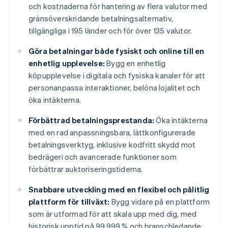
och kostnaderna för hantering av flera valutor med
gränsöverskridande betalningsalternativ,
tillgängliga i 195 länder och för över 135 valutor.
Göra betalningar både fysiskt och online till en
enhetlig upplevelse:
Bygg en enhetlig
köpupplevelse i digitala och fysiska kanaler för att
personanpassa interaktioner, belöna lojalitet och
öka intäkterna.
Förbättrad betalningsprestanda:
Öka intäkterna
med en rad anpassningsbara, lättkonfigurerade
betalningsverktyg, inklusive kodfritt skydd mot
bedrägeri och avancerade funktioner som
förbättrar auktoriseringstiderna.
Snabbare utveckling med en flexibel och pålitlig
plattform för tillväxt:
Bygg vidare på en plattform
som är utformad för att skala upp med dig, med
historisk upptid på 99,999 % och branschledande