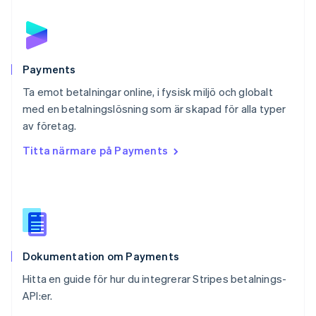
English
Portugal
Português
English
Rumänien
English
Payments
Schweiz
Ta emot betalningar online, i fysisk miljö och globalt
Deutsch
Français
Italiano
English
med en betalningslösning som är skapad för alla typer
Singapore
English
简体中文
av företag.
Slovakien
Titta närmare på Payments
English
Slovenien
English
Italiano
Spanien
Español
English
Storbritannien
English
Dokumentation om Payments
Sverige
Svenska
English
Hitta en guide för hur du integrerar Stripes betalnings-
Thailand
API:er.
ไทย
English
Tjeckien