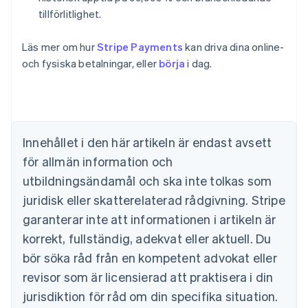
tillförlitlighet.
Läs mer om hur
Stripe Payments
kan driva dina online-
och fysiska betalningar, eller
börja
i dag.
Australien
English
Belgien
Nederlands
Français
Deutsch
English
Brasilien
Innehållet i den här artikeln är endast avsett
Português
English
för allmän information och
Bulgarien
utbildningsändamål och ska inte tolkas som
English
Cypern
juridisk eller skatterelaterad rådgivning. Stripe
English
garanterar inte att informationen i artikeln är
Danmark
korrekt, fullständig, adekvat eller aktuell. Du
English
Estland
bör söka råd från en kompetent advokat eller
English
revisor som är licensierad att praktisera i din
Fastlandskina
简体中文
English
jurisdiktion för råd om din specifika situation.
Finland