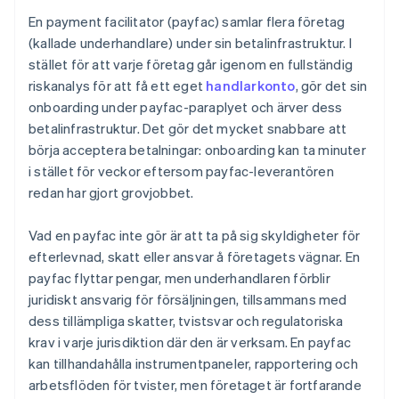
En payment facilitator (payfac) samlar flera företag
(kallade underhandlare) under sin betalinfrastruktur. I
stället för att varje företag går igenom en fullständig
riskanalys för att få ett eget
handlarkonto
, gör det sin
onboarding under payfac-paraplyet och ärver dess
betalinfrastruktur. Det gör det mycket snabbare att
börja acceptera betalningar: onboarding kan ta minuter
i stället för veckor eftersom payfac-leverantören
redan har gjort grovjobbet.
Vad en payfac inte gör är att ta på sig skyldigheter för
efterlevnad, skatt eller ansvar å företagets vägnar. En
payfac flyttar pengar, men underhandlaren förblir
juridiskt ansvarig för försäljningen, tillsammans med
dess tillämpliga skatter, tvistsvar och regulatoriska
krav i varje jurisdiktion där den är verksam. En payfac
kan tillhandahålla instrumentpaneler, rapportering och
arbetsflöden för tvister, men företaget är fortfarande