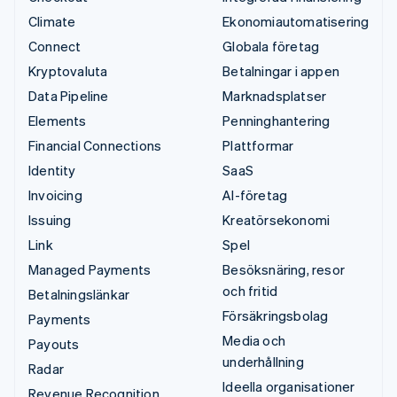
Climate
Ekonomiautomatisering
Connect
Globala företag
Kryptovaluta
Betalningar i appen
Data Pipeline
Marknadsplatser
Elements
Penninghantering
Financial Connections
Plattformar
Identity
SaaS
Invoicing
AI-företag
Issuing
Kreatörsekonomi
Link
Spel
Managed Payments
Besöksnäring, resor
och fritid
Betalningslänkar
Försäkringsbolag
Payments
Media och
Payouts
underhållning
Radar
Ideella organisationer
Revenue Recognition