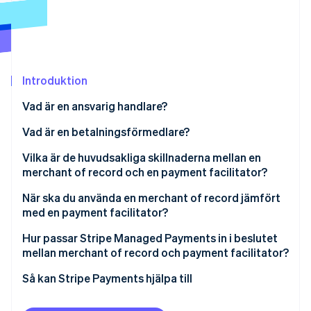
Identitetsverifiering online
Partner
Stripe App Marketplace
Introduktion
Stripe Sessions 2026
Se hur Stripe bygger den ekonomiska inf
Vad är en ansvarig handlare?
Titta nu
Vad är en betalningsförmedlare?
Vilka är de huvudsakliga skillnaderna mellan en
merchant of record och en payment facilitator?
Ansvar för skatt och efterlevnad
När ska du använda en merchant of record jämfört
med en payment facilitator?
Ansvar, tvister och chargebacks
Hur passar Stripe Managed Payments in i beslutet
Hastighet för onboarding och komplexitet i
mellan merchant of record och payment facilitator?
integration
Så kan Stripe Payments hjälpa till