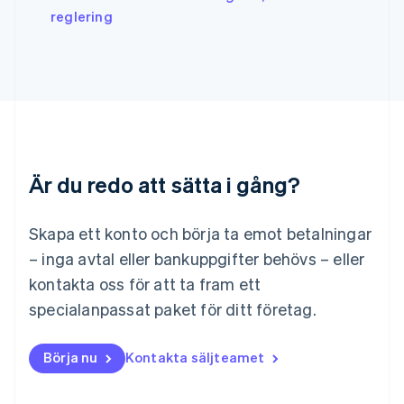
English
Italiano
reglering
Lettland
English
Liechtenstein
Deutsch
English
Litauen
English
Luxemburg
Français
Deutsch
English
Är du redo att sätta i gång?
Malaysia
English
简体中文
Malta
Skapa ett konto och börja ta emot betalningar
English
Mexiko
– inga avtal eller bankuppgifter behövs – eller
Español
English
kontakta oss för att ta fram ett
Nederländerna
specialanpassat paket för ditt företag.
Nederlands
English
Norge
English
Börja nu
Kontakta säljteamet
Nya Zeeland
English
Polen