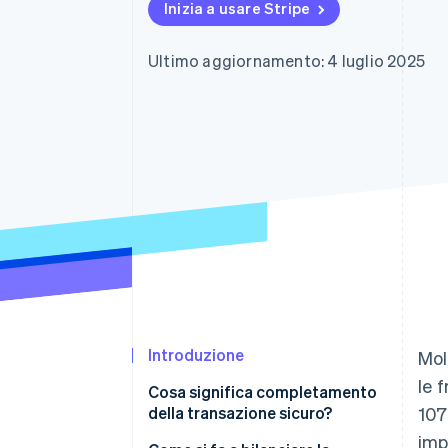
Inizia a usare Stripe
Link
Pagamento accelerato
Financial Connections
Ultimo aggiornamento: 4 luglio 2025
Conti finanziari collegati
Introduzione
Mol
le 
Cosa significa completamento
della transazione sicuro?
107
imp