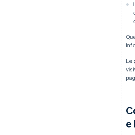
Que
inf
Le 
vis
pag
Co
e 