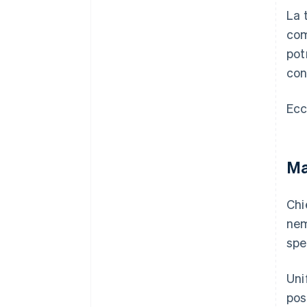
La 
com
pot
con
Ecc
Ma
Chi
nem
spe
Uni
pos