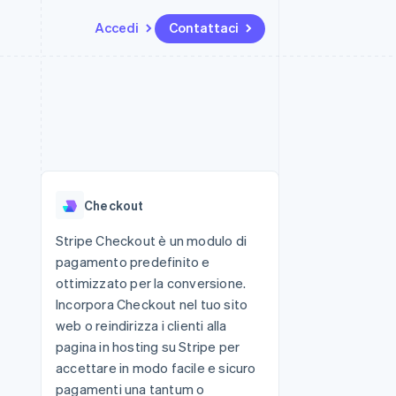
Accedi
Contattaci
Risorse
Ecosistema
Recapiti
me e marketplace
Altro
Integrazioni app
Partner
Contattaci
Product roadmap
ns
Esempi di codice
Stripe App Marketplace
Diventa nostro partner
Scopri cosa ti aspetta
 piattaforme
Blog per sviluppatori
 platforms
ibero
Stato dell'API
Radar
ari integrati
Prevenzione delle frodi
Checkout
 fisiche
Atlas
Costituzione di start-up
Stripe Checkout è un modulo di
pagamento predefinito e
Climate
Rimozione del carbonio
ottimizzato per la conversione.
Incorpora Checkout nel tuo sito
Identity
Verifica online dell'identità
web o reindirizza i clienti alla
pagina in hosting su Stripe per
accettare in modo facile e sicuro
pagamenti una tantum o