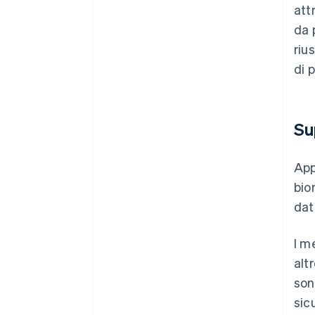
att
da 
riu
di 
Su
App
bio
dat
I m
alt
son
sic