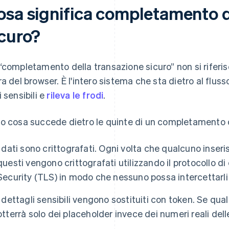
osa significa completamento d
icuro?
“completamento della transazione sicuro” non si riferisc
ra del browser. È l'intero sistema che sta dietro al flu
i sensibili e
rileva le frodi
.
o cosa succede dietro le quinte di un completamento d
I dati sono crittografati. Ogni volta che qualcuno inseri
questi vengono crittografati utilizzando il protocollo di
Security (TLS) in modo che nessuno possa intercettarli 
I dettagli sensibili vengono sostituiti con token. Se qu
otterrà solo dei placeholder invece dei numeri reali dell