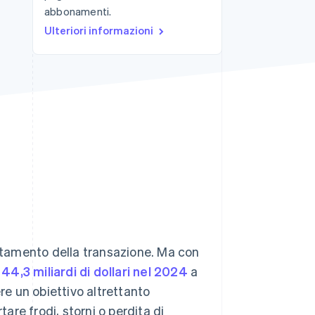
abbonamenti.
Ulteriori informazioni
Stripe Sessions 2026
Scopri come Stripe sta
costruendo
l'infrastruttura
economica per l'IA.
Guarda ora
letamento della transazione. Ma con
a
44,3 miliardi di dollari nel 2024
a
e un obiettivo altrettanto
re frodi, storni o perdita di