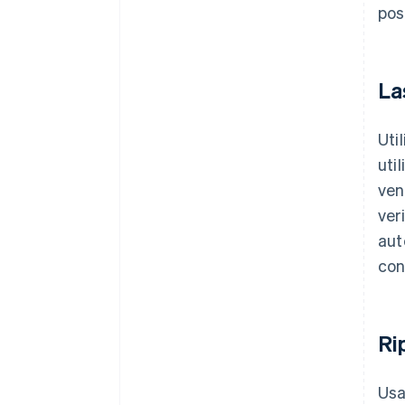
pos
La
Uti
uti
ven
ver
aut
con
Ri
Us