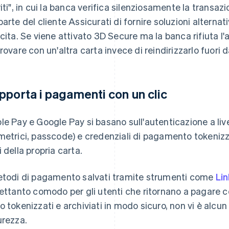
riti", in cui la banca verifica silenziosamente la transa
parte del cliente Assicurati di fornire soluzioni alterna
scita. Se viene attivato 3D Secure ma la banca rifiuta l'
provare con un'altra carta invece di reindirizzarlo fuori d
pporta i pagamenti con un clic
le Pay e Google Pay si basano sull'autenticazione a live
metrici, passcode) e credenziali di pagamento tokenizzat
i della propria carta.
etodi di pagamento salvati tramite strumenti come
Lin
rettanto comodo per gli utenti che ritornano a pagare co
o tokenizzati e archiviati in modo sicuro, non vi è alc
urezza.