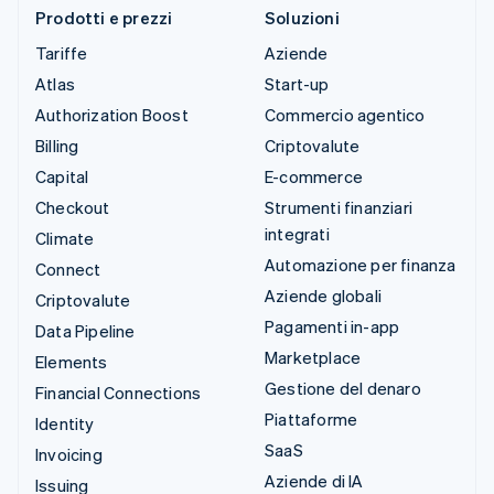
Prodotti e prezzi
Soluzioni
Tariffe
Aziende
Atlas
Start-up
Authorization Boost
Commercio agentico
Billing
Criptovalute
Capital
E-commerce
Checkout
Strumenti finanziari
integrati
Climate
Automazione per finanza
Connect
Aziende globali
Criptovalute
Pagamenti in-app
Data Pipeline
Marketplace
Elements
Gestione del denaro
Financial Connections
Piattaforme
Identity
SaaS
Invoicing
Aziende di IA
Issuing