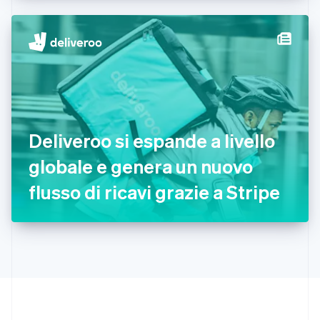
Deutsch
English
Giappone
日本語
English
Gibilterra
English
Grecia
English
India
English
Irlanda
Deliveroo si espande a livello
English
globale e genera un nuovo
Italia
Italiano
English
flusso di ricavi grazie a Stripe
Lettonia
English
Liechtenstein
Deutsch
English
Lituania
English
Lussemburgo
Français
Deutsch
English
Malaysia