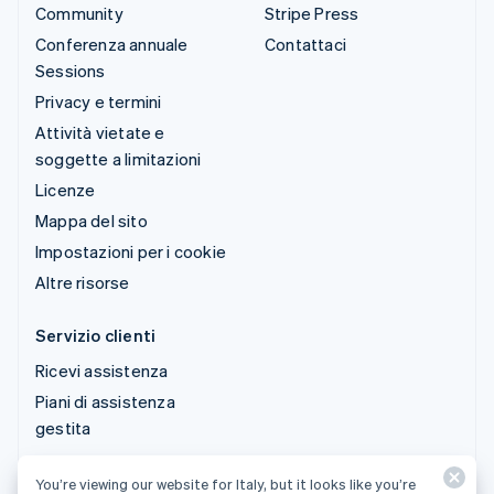
Community
Stripe Press
Conferenza annuale
Contattaci
Sessions
Privacy e termini
Attività vietate e
soggette a limitazioni
Licenze
Mappa del sito
Impostazioni per i cookie
Altre risorse
Servizio clienti
Ricevi assistenza
Piani di assistenza
gestita
You’re viewing our website for Italy, but it looks like you’re
© 2026 Stripe, LLC