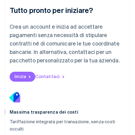
English
简体中文
Tutto pronto per iniziare?
Malta
English
Messico
Crea un account e inizia ad accettare
Español
English
Norvegia
pagamenti senza necessità di stipulare
English
contratti né di comunicare le tue coordinate
Nuova Zelanda
bancarie. In alternativa, contattaci per un
English
Paesi Bassi
pacchetto personalizzato per la tua azienda.
Nederlands
English
Polonia
English
Inizia
Contattaci
Portogallo
Português
English
RAS di Hong Kong, Cina
English
简体中文
Regno Unito
English
Massima trasparenza dei costi
Repubblica Ceca
Tariffazione integrata per transazione, senza costi
English
occulti
Romania