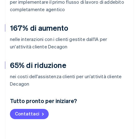
per implementare il primo flusso di lavoro di addebito
completamente agentico
167% di aumento
nelle interazioni con i clienti gestite dall'IA per
un'attività cliente Decagon
65% di riduzione
nei costi dell'assistenza clienti per un'attività cliente
Decagon
Australia
Tutto pronto per iniziare?
English
Austria
Contattaci
Deutsch
English
Belgio
Nederlands
Français
Deutsch
English
Brasile