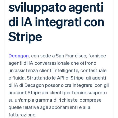
sviluppato agenti
utente
Automazione
Gestione del denaro
Gestire gli
flessibile
Metodi di
della contabilità
Roadmap del prodotto
Piattaforme
abbonamenti
pagamento
Stripe Sigma
Conferenza annuale
SaaS
Offrire addebiti in base
di IA integrati con
Accesso a
Report
Sessions
all'utilizzo
oltre 125
personalizzati
Lavora con noi
Emettere carte
Terminal
Data Pipeline
Sala stampa
garantite da stablecoin
Stripe
Pagamenti di
Sincronizzazione
Stripe Press
Per settore
persona
dei dati
Esegui il provisioning e
Authorization
gestisci i servizi con gli
Boost
Aziende di IA
agenti
Accettazione
Creator economy
Recapiti
Decagon
ottimizzata
, con sede a San Francisco, fornisce
Gaming
Link
Ospitalità, viaggi e
Contattaci
agenti di IA conversazionale che offrono
Pagamento
tempo libero
Diventa nostro partner
Risorse
Assicurazione
un'assistenza clienti intelligente, contestuale
accelerato
Media e
Financial
e fluida. Sfruttando le API di Stripe, gli agenti
intrattenimento
Integrazioni app
Connections
Organizzazioni non
Esempi di codice
Conti finanziari
di IA di Decagon possono ora integrarsi con gli
profit
Blog per sviluppatori
collegati
account Stripe dei clienti per fornire supporto
Servizi professionali
Stato dell'API
Pubblica
su un'ampia gamma di richieste, comprese
amministrazione
quelle relative agli abbonamenti e alla
Commercio al dettaglio
Altro
fatturazione.
Product roadmap