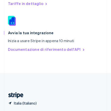
English
Tariffe in dettaglio
Singapore
English
简体中文
Slovacchia
English
Slovenia
English
Italiano
Avvia la tua integrazione
Spagna
Inizia a usare Stripe in appena 10 minuti
Español
English
Stati Uniti
Documentazione di riferimento dell'API
English
Español
简体中文
Svezia
Svenska
English
Svizzera
Deutsch
Français
Italiano
English
Thailandia
ไทย
English
Ungheria
English
Italia (Italiano)