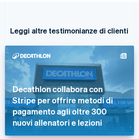
Português
English
Bulgaria
English
Canada
English
Français
Leggi altre testimonianze di clienti
Cina continentale
简体中文
English
Cipro
English
Croazia
English
Italiano
Danimarca
English
Emirati Arabi Uniti
Decathlon collabora con
English
Estonia
Stripe per offrire metodi di
English
pagamento agli oltre 300
Finlandia
English
Svenska
nuovi allenatori e lezioni
Francia
Français
English
Germania