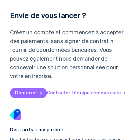
English
Liechtenstein
Envie de vous lancer ?
Deutsch
English
Lituanie
English
Créez un compte et commencez à accepter
Luxembourg
des paiements, sans signer de contrat ni
Français
Deutsch
English
Malaisie
fournir de coordonnées bancaires. Vous
English
简体中文
pouvez également nous demander de
Malte
concevoir une solution personnalisée pour
English
Mexique
votre entreprise.
Español
English
Norvège
English
Démarrer
Contacter l'équipe commerciale
Nouvelle-Zélande
English
Pays-Bas
Nederlands
English
Pologne
English
Des tarifs transparents
Portugal
Une tarification par transaction intégrée sans aucuns