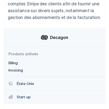
comptes Stripe des clients afin de fournir une
Découvrez les prochaines évolutions
Commerce en ligne
assistance sur divers sujets, notamment la
Radar
Prévention de la fraude
gestion des abonnements et de la facturation.
Écosystème
Atlas
Constitution de start-up
Partenaires
Climate
Stripe App Marketplace
Élimination du carbone
Identity
Vérification de l'identité
Produits utilisés
Billing
Invoicing
Stripe Sessions 2026
États-Unis
Découvrez comment Stripe construit l’infrastructure écono
Regarder la vidéo
Start-up