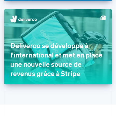
English
États-Unis
English
Español
简体中文
Finlande
English
Svenska
France
Français
English
Gibraltar
Deliveroo se développe à
English
Grèce
l'international et met en place
English
Hongrie
une nouvelle source de
English
Inde
revenus grâce à Stripe
English
Irlande
English
Italie
Italiano
English
Japon
日本語
English
Lettonie