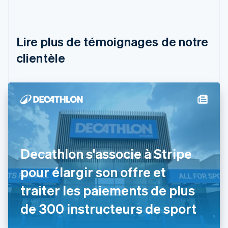
Deutsch
English
Belgique
Nederlands
Français
Deutsch
English
Brésil
Lire plus de témoignages de notre
Português
English
clientèle
Bulgarie
English
Canada
English
Français
Chine continentale
简体中文
English
Chypre
English
Croatie
English
Italiano
Decathlon s'associe à Stripe
Danemark
pour élargir son offre et
English
Émirats arabes unis
traiter les paiements de plus
English
Espagne
de 300 instructeurs de sport
Español
English
Estonie