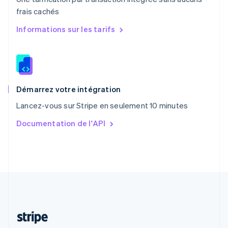
Português
English
frais cachés
R.A.S. de Hong Kong, Chine
English
简体中文
Informations sur les tarifs
République tchèque
English
Roumanie
English
Royaume-Uni
English
Démarrez votre intégration
Singapour
Lancez-vous sur Stripe en seulement 10 minutes
English
简体中文
Slovaquie
Documentation de l'API
English
Slovénie
English
Italiano
Suède
Svenska
English
Suisse
Deutsch
Français
Italiano
English
Thaïlande
ไทย
English