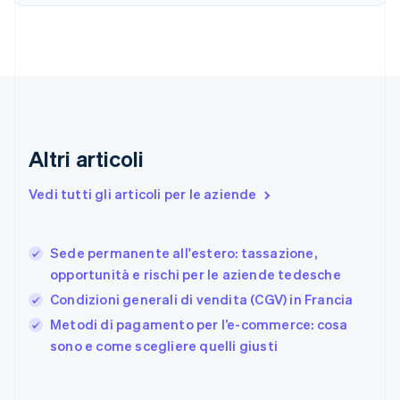
English
Emirati Arabi Uniti
English
Estonia
English
Finlandia
English
Svenska
Francia
Altri articoli
Français
English
Germania
Vedi tutti gli articoli per le aziende
Deutsch
English
Giappone
日本語
English
Gibilterra
Sede permanente all'estero: tassazione,
English
opportunità e rischi per le aziende tedesche
Grecia
Condizioni generali di vendita (CGV) in Francia
English
India
Metodi di pagamento per l’e-commerce: cosa
English
sono e come scegliere quelli giusti
Irlanda
English
Italia