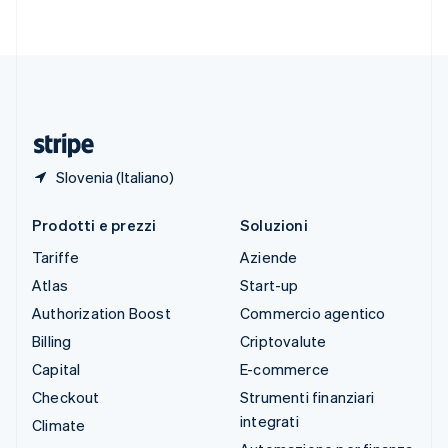
Svenska
English
Svizzera
Deutsch
Français
Italiano
English
Thailandia
ไทย
English
Ungheria
English
Slovenia (Italiano)
Prodotti e prezzi
Soluzioni
Tariffe
Aziende
Atlas
Start-up
Authorization Boost
Commercio agentico
Billing
Criptovalute
Capital
E-commerce
Checkout
Strumenti finanziari
integrati
Climate