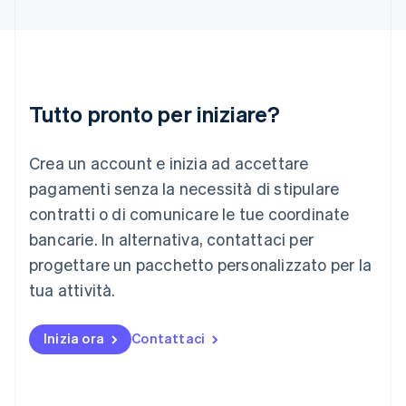
Italiano
English
Lettonia
English
Liechtenstein
Deutsch
English
Lituania
Tutto pronto per iniziare?
English
Lussemburgo
Crea un account e inizia ad accettare
Français
Deutsch
English
Malaysia
pagamenti senza la necessità di stipulare
English
简体中文
contratti o di comunicare le tue coordinate
Malta
English
bancarie. In alternativa, contattaci per
Messico
progettare un pacchetto personalizzato per la
Español
English
Norvegia
tua attività.
English
Nuova Zelanda
Inizia ora
Contattaci
English
Paesi Bassi
Nederlands
English
Polonia