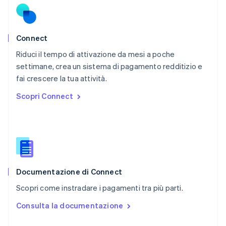
English
Portogallo
Português
English
RAS di Hong Kong, Cina
Connect
English
简体中文
Riduci il tempo di attivazione da mesi a poche
Regno Unito
English
settimane, crea un sistema di pagamento redditizio e
Repubblica Ceca
fai crescere la tua attività.
English
Scopri Connect
Romania
English
Singapore
English
简体中文
Slovacchia
English
Slovenia
English
Italiano
Documentazione di Connect
Spagna
Scopri come instradare i pagamenti tra più parti.
Español
English
Stati Uniti
Consulta la documentazione
English
Español
简体中文
Svezia