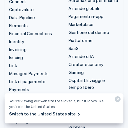
Automazione per finanza
Connect
Aziende globali
Criptovalute
Pagamenti in-app
Data Pipeline
Marketplace
Elements
Gestione del denaro
Financial Connections
Piattaforme
Identity
SaaS
Invoicing
Aziende di IA
Issuing
Creator economy
Link
Gaming
Managed Payments
Ospitalità, viaggi e
Link di pagamento
tempo libero
Payments
Assicurazione
Payouts
You’re viewing our website for Slovenia, but it looks like
Media e intrattenimento
Radar
you’re in the United States.
Organizzazioni non profit
Revenue Recognition
Switch to the United States site
Servizi professionali
Stripe Sigma
Pubblica