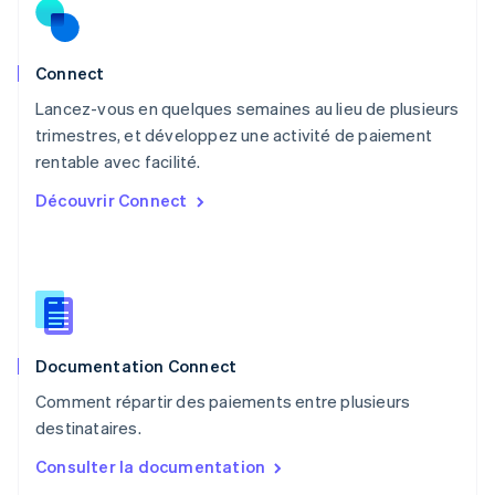
Norvège
English
Nouvelle-Zélande
English
Connect
Pays-Bas
Lancez-vous en quelques semaines au lieu de plusieurs
Nederlands
English
trimestres, et développez une activité de paiement
Pologne
English
rentable avec facilité.
Portugal
Découvrir Connect
Português
English
R.A.S. de Hong Kong, Chine
English
简体中文
République tchèque
English
Roumanie
English
Documentation Connect
Royaume-Uni
English
Comment répartir des paiements entre plusieurs
Singapour
destinataires.
English
简体中文
Slovaquie
Consulter la documentation
English