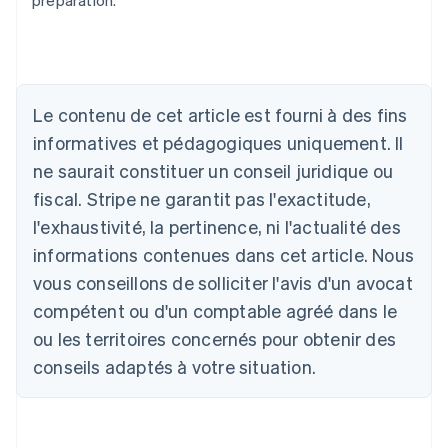
préparation.
Allemagne
Le contenu de cet article est fourni à des fins
Deutsch
English
Australie
informatives et pédagogiques uniquement. Il
English
ne saurait constituer un conseil juridique ou
Autriche
Deutsch
English
fiscal. Stripe ne garantit pas l'exactitude,
Belgique
l'exhaustivité, la pertinence, ni l'actualité des
Nederlands
Français
Deutsch
English
Brésil
informations contenues dans cet article. Nous
Português
English
vous conseillons de solliciter l'avis d'un avocat
Bulgarie
compétent ou d'un comptable agréé dans le
English
Canada
ou les territoires concernés pour obtenir des
English
Français
conseils adaptés à votre situation.
Chine continentale
简体中文
English
Chypre
English