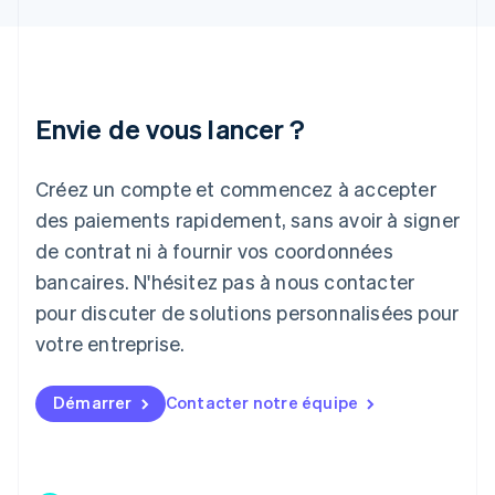
Inde
English
Irlande
English
Italie
Italiano
English
Envie de vous lancer ?
Japon
日本語
English
Créez un compte et commencez à accepter
Lettonie
English
des paiements rapidement, sans avoir à signer
Liechtenstein
de contrat ni à fournir vos coordonnées
Deutsch
English
Lituanie
bancaires. N'hésitez pas à nous contacter
English
pour discuter de solutions personnalisées pour
Luxembourg
votre entreprise.
Français
Deutsch
English
Malaisie
English
简体中文
Démarrer
Contacter notre équipe
Malte
English
Mexique
Español
English