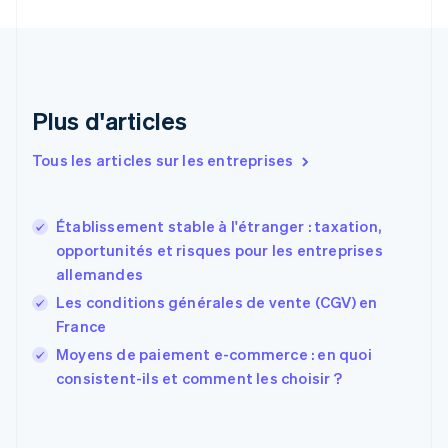
Croatie
English
Italiano
Danemark
English
Émirats arabes unis
English
Plus d'articles
Espagne
Español
English
Tous les articles sur les entreprises
Estonie
English
États-Unis
Établissement stable à l'étranger : taxation,
English
Español
简体中文
opportunités et risques pour les entreprises
Finlande
English
Svenska
allemandes
France
Les conditions générales de vente (CGV) en
Français
English
France
Gibraltar
English
Moyens de paiement e-commerce : en quoi
Grèce
consistent-ils et comment les choisir ?
English
Hongrie
English