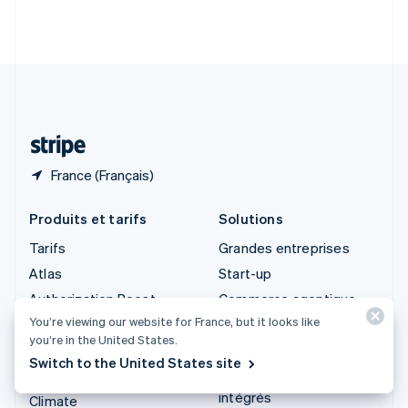
Slovénie
English
Italiano
Suède
Svenska
English
Suisse
Deutsch
Français
Italiano
English
Thaïlande
ไทย
English
France (Français)
Produits et tarifs
Solutions
Tarifs
Grandes entreprises
Atlas
Start-up
Authorization Boost
Commerce agentique
You’re viewing our website for France, but it looks like
Billing
Cryptomonnaie
you’re in the United States.
Capital
E-commerce
Switch to the United States site
Checkout
Services financiers
intégrés
Climate