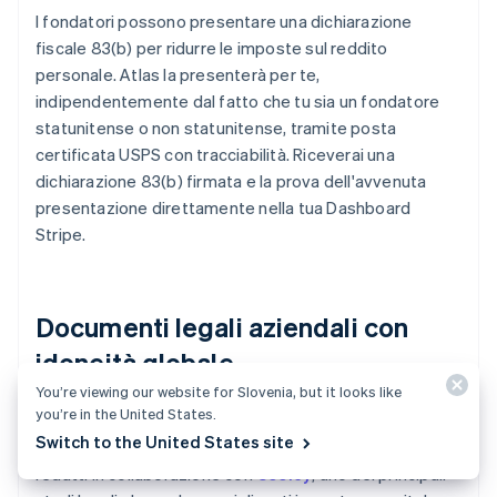
I fondatori possono presentare una dichiarazione
fiscale 83(b) per ridurre le imposte sul reddito
personale. Atlas la presenterà per te,
indipendentemente dal fatto che tu sia un fondatore
statunitense o non statunitense, tramite posta
certificata USPS con tracciabilità. Riceverai una
dichiarazione 83(b) firmata e la prova dell'avvenuta
presentazione direttamente nella tua Dashboard
Stripe.
Documenti legali aziendali con
idoneità globale
You’re viewing our website for Slovenia, but it looks like
you’re in the United States.
Atlas fornisce tutti i
documenti legali
necessari per
Switch to the United States site
avviare la tua azienda. I documenti Atlas C-corp sono
redatti in collaborazione con
Cooley
, uno dei principali