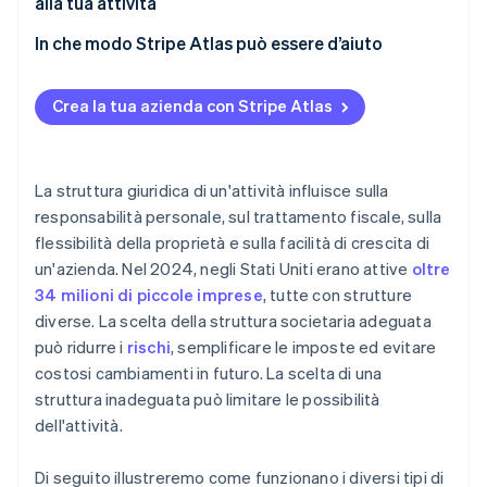
alla tua attività
Proprietà e controllo
S-Corporation
In che modo Stripe Atlas può essere d’aiuto
Opzioni di crescita
Come puoi registrarti su Atlas
Crea la tua azienda con Stripe Atlas
Accettare pagamenti e operazioni bancarie prima
della ricezione del codice EIN
Acquistare azioni da parte dei fondatori senza
La struttura giuridica di un'attività influisce sulla
versamento di contanti
responsabilità personale, sul trattamento fiscale, sulla
flessibilità della proprietà e sulla facilità di crescita di
Presentare automaticamente la dichiarazione
un'azienda. Nel 2024, negli Stati Uniti erano attive
oltre
fiscale 83(b)
34 milioni di piccole imprese
, tutte con strutture
Documenti legali aziendali con idoneità globale
diverse. La scelta della struttura societaria adeguata
può ridurre i
rischi
, semplificare le imposte ed evitare
Un anno di Stripe Payments gratis, oltre a 50.000 $
costosi cambiamenti in futuro. La scelta di una
in crediti e sconti offerti da partner
struttura inadeguata può limitare le possibilità
dell'attività.
Di seguito illustreremo come funzionano i diversi tipi di