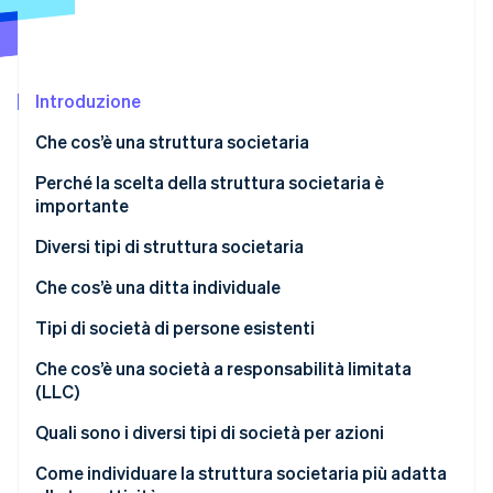
Radar
Prevenzione delle frodi
Ecosistema
Atlas
Introduzione
Costituzione di start-up
Partner
Stripe App Marketplace
Climate
Che cos’è una struttura societaria
Rimozione del carbonio
Perché la scelta della struttura societaria è
Identity
importante
Verifica online dell'identità
Diversi tipi di struttura societaria
Che cos’è una ditta individuale
Responsabilità
Tipi di società di persone esistenti
Stripe Sessions 2026
Scopri come Stripe sta costruendo l'infrastruttura economi
Imposte
Società di persone
Che cos’è una società a responsabilità limitata
Guarda ora
(LLC)
Proprietà e controllo
Società in accomandita semplice (LP)
Responsabilità
Quali sono i diversi tipi di società per azioni
Opzioni di crescita
Società di persone a responsabilità limitata (LLP)
Imposte
C-Corporation
Come individuare la struttura societaria più adatta