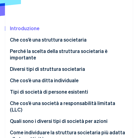
Scopri cosa ti aspetta
Radar
Ecosistema
Prevenzione delle frodi
Introduzione
Partner
Atlas
Stripe App Marketplace
Costituzione di start-up
Che cos’è una struttura societaria
Climate
Rimozione del carbonio
Perché la scelta della struttura societaria è
importante
Identity
Verifica online dell'identità
Diversi tipi di struttura societaria
Che cos’è una ditta individuale
Responsabilità
Tipi di società di persone esistenti
Stripe Sessions 2026
Imposte
Società di persone
Che cos’è una società a responsabilità limitata
Scopri come Stripe sta costruendo l'infrastruttura economi
(LLC)
Guarda ora
Proprietà e controllo
Società in accomandita semplice (LP)
Responsabilità
Quali sono i diversi tipi di società per azioni
Opzioni di crescita
Società di persone a responsabilità limitata (LLP)
Imposte
C-Corporation
Come individuare la struttura societaria più adatta