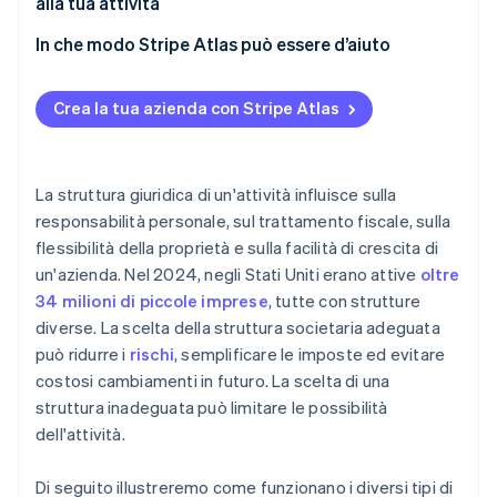
alla tua attività
Proprietà e controllo
S-Corporation
In che modo Stripe Atlas può essere d’aiuto
Opzioni di crescita
Come puoi registrarti su Atlas
Crea la tua azienda con Stripe Atlas
Accettare pagamenti e operazioni bancarie prima
della ricezione del codice EIN
Acquistare azioni da parte dei fondatori senza
La struttura giuridica di un'attività influisce sulla
versamento di contanti
responsabilità personale, sul trattamento fiscale, sulla
flessibilità della proprietà e sulla facilità di crescita di
Presentare automaticamente la dichiarazione
un'azienda. Nel 2024, negli Stati Uniti erano attive
oltre
fiscale 83(b)
34 milioni di piccole imprese
, tutte con strutture
Documenti legali aziendali con idoneità globale
diverse. La scelta della struttura societaria adeguata
può ridurre i
rischi
, semplificare le imposte ed evitare
Un anno di Stripe Payments gratis, oltre a 50.000 $
costosi cambiamenti in futuro. La scelta di una
in crediti e sconti offerti da partner
struttura inadeguata può limitare le possibilità
dell'attività.
Di seguito illustreremo come funzionano i diversi tipi di