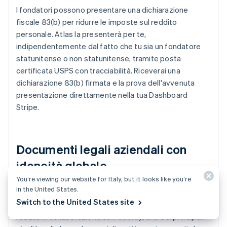
I fondatori possono presentare una dichiarazione
fiscale 83(b) per ridurre le imposte sul reddito
personale. Atlas la presenterà per te,
indipendentemente dal fatto che tu sia un fondatore
statunitense o non statunitense, tramite posta
certificata USPS con tracciabilità. Riceverai una
dichiarazione 83(b) firmata e la prova dell'avvenuta
presentazione direttamente nella tua Dashboard
Stripe.
Documenti legali aziendali con
idoneità globale
You’re viewing our website for Italy, but it looks like you’re
in the United States.
Atlas fornisce tutti i
documenti legali
necessari per
Switch to the United States site
avviare la tua azienda. I documenti Atlas C-corp sono
redatti in collaborazione con
Cooley
, uno dei principali