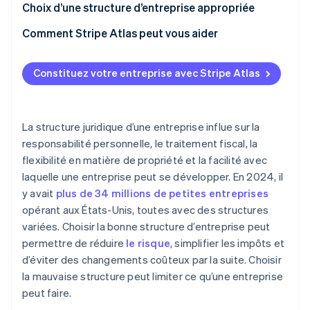
Impôts
Entreprise de type C
Choix d’une structure d’entreprise appropriée
Propriété et contrôle
Entreprise de type S
Comment Stripe Atlas peut vous aider
Options de croissance
S’inscrire sur Atlas
Constituez votre entreprise avec Stripe Atlas
Accepter des paiements et effectuer des
opérations bancaires avant l’obtention de votre
numéro EIN
La structure juridique d’une entreprise influe sur la
Achat dématérialisé des actions du fondateur
responsabilité personnelle, le traitement fiscal, la
flexibilité en matière de propriété et la facilité avec
Déclaration fiscale automatique au titre de
laquelle une entreprise peut se développer. En 2024, il
l’article 83(b)
y avait
plus de 34 millions de petites entreprises
Des documents juridiques d’entreprise au standard
opérant aux États-Unis, toutes avec des structures
international
variées. Choisir la bonne structure d’entreprise peut
permettre de réduire
le risque
, simplifier les impôts et
Une année gratuite d’utilisation de Stripe Payments,
plus 50 000 dollars de crédits et de remises chez
d’éviter des changements coûteux par la suite. Choisir
nos partenaires
la mauvaise structure peut limiter ce qu’une entreprise
peut faire.