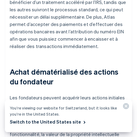
bénéficier d’un traitement accéléré par l’IRS, tandis que
les autres suivront le processus standard, ce qui peut
nécessiter un délai supplémentaire. De plus, Atlas
permet d’accepter des paiements et d’effectuer des
opérations bancaires avant l’attribution du numéro EIN
afin que vous puissiez commencer à encaisser et à
réaliser des transactions immédiatement.
Achat dématérialisé des actions
du fondateur
Les fondateurs peuvent acquérir leurs actions initiales
en utilisant leur propriété intellectuelle, par exemple
You’re viewing our website for Switzerland, but it looks like
des droits d’auteur ou des brevets, plutôt qu’un apport
you’re in the United States.
en numéraire. La preuve d’acquisition est conservée
Switch to the United States site
dans votre Dashboard Atlas. Pour utiliser cette
fonctionnalité, la valeur de la propriété intellectuelle