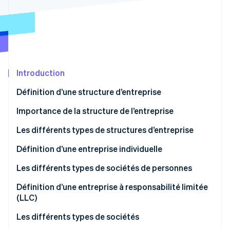
Découvrez les prochaines évolutions
Commerce en ligne
Radar
Prévention de la fraude
Écosystème
Atlas
Constitution de start-up
Partenaires
Introduction
Climate
Stripe App Marketplace
Élimination du carbone
Définition d’une structure d’entreprise
Identity
Vérification de l'identité
Importance de la structure de l’entreprise
Les différents types de structures d’entreprise
Définition d’une entreprise individuelle
Stripe Sessions 2026
Responsabilité
Les différents types de sociétés de personnes
Découvrez comment Stripe construit l’infrastructure écono
Regarder la vidéo
Impôts
Société de personnes
Définition d’une entreprise à responsabilité limitée
(LLC)
Propriété et contrôle
Société en commandite simple (LP)
Responsabilité
Les différents types de sociétés
Options de croissance
Société de personnes à responsabilité limitée (LLP)