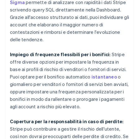
Sigma
permette di analizzare con rapidità i dati Stripe
Brasile
scrivendo query SQL direttamente nella Dashboard.
Português
English
Bulgaria
Grazie all'accesso strutturato ai dati, puoi individuare gli
English
account che elaborano il maggior numero di
Canada
contestazioni e rimborsi e determinare l'evoluzione
English
Français
delle tendenze.
Cina continentale
简体中文
English
Cipro
Impiego di frequenze flessibili per i bonifici:
Stripe
English
offre diverse opzioni per impostare la frequenza in
Croazia
base ai profili di rischio di venditori o fornitori di servizi.
English
Italiano
Puoi optare per il bonifico automatico
istantaneo
o
Danimarca
giornaliero per venditori o fornitori di servizi ben avviati,
English
Emirati Arabi Uniti
oppure impostare una frequenza personalizzata per i
English
bonifici in modo da rallentare o prorogare i pagamenti
Estonia
agli account a rischio più elevato.
English
Finlandia
Copertura per la responsabilità in caso di perdite:
English
Svenska
Stripe può contribuire a gestire il rischio dell'utente,
Francia
così non dovrai preoccuparti delle perdite di credito. Se
Français
English