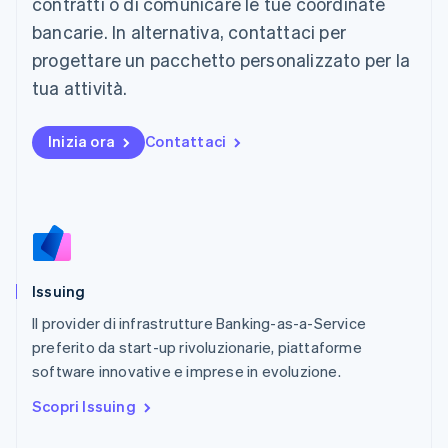
contratti o di comunicare le tue coordinate
Malaysia
bancarie. In alternativa, contattaci per
English
简体中文
Malta
progettare un pacchetto personalizzato per la
English
tua attività.
Messico
Español
English
Norvegia
Inizia ora
Contattaci
English
Nuova Zelanda
English
Paesi Bassi
Nederlands
English
Polonia
English
Issuing
Portogallo
Português
English
Il provider di infrastrutture Banking-as-a-Service
RAS di Hong Kong, Cina
preferito da start-up rivoluzionarie, piattaforme
English
简体中文
software innovative e imprese in evoluzione.
Regno Unito
English
Scopri Issuing
Repubblica Ceca
English