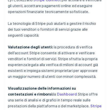
gli utenti, accettare pagamenti online ed eseguire
operazioni finanziarie tecnicamente sofisticate.
La tecnologia di Stripe può aiutarti a gestire il rischio
dei tuoi venditori o fornitori di servizi grazie alle
seguenti capacità:
Valutazione degli utenti:
la procedura di verifica
dell'account Stripe consente di attivare e verificare
venditori e fornitori di servizi. Stripe sfrutta la propria
esperienza legata alla verifica di milioni di account già
esistenti e impiega sistemi proprietari per approvare
un maggior numero di utenti con minori complessità.
Australia
Visualizzazione delle informazioni su
English
Austria
contestazioni e rimborsi:
la
Dashboard
Stripe offre
Deutsch
English
una serie di analisi e di grafici in tempo reale sulle
Belgio
prestazioni della piattaforma o del marketplace.
Stripe
Nederlands
Français
Deutsch
English