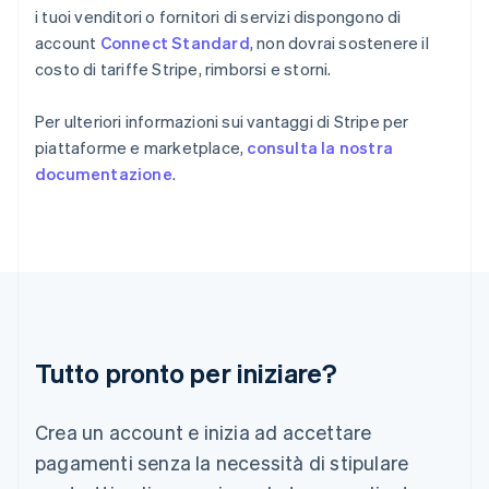
Germania
i tuoi venditori o fornitori di servizi dispongono di
Deutsch
English
account
Connect Standard
, non dovrai sostenere il
Giappone
costo di tariffe Stripe, rimborsi e storni.
日本語
English
Gibilterra
Per ulteriori informazioni sui vantaggi di Stripe per
English
Grecia
piattaforme e marketplace,
consulta la nostra
English
documentazione
.
India
English
Irlanda
English
Italia
Italiano
English
Lettonia
English
Liechtenstein
Tutto pronto per iniziare?
Deutsch
English
Lituania
Crea un account e inizia ad accettare
English
Lussemburgo
pagamenti senza la necessità di stipulare
Français
Deutsch
English