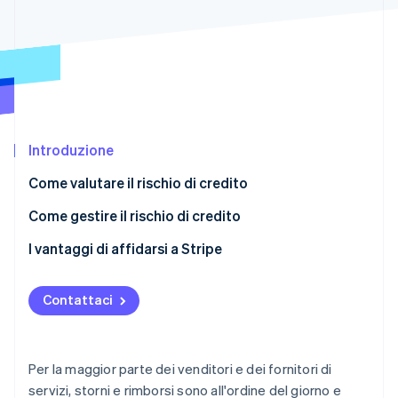
Scopri cosa ti aspetta
Radar
Ecosistema
Prevenzione delle frodi
Partner
Atlas
Stripe App Marketplace
Costituzione di start-up
Climate
Rimozione del carbonio
Introduzione
Identity
Come valutare il rischio di credito
Verifica online dell'identità
Come gestire il rischio di credito
I vantaggi di affidarsi a Stripe
Stripe Sessions 2026
Contattaci
Scopri come Stripe sta costruendo l'infrastruttura economi
Guarda ora
Per la maggior parte dei venditori e dei fornitori di
servizi, storni e rimborsi sono all'ordine del giorno e