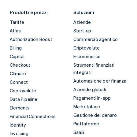
Prodotti e prezzi
Soluzioni
Tariffe
Aziende
Atlas
Start-up
Authorization Boost
Commercio agentico
Billing
Criptovalute
Capital
E-commerce
Checkout
Strumenti finanziari
integrati
Climate
Automazione per finanza
Connect
Aziende globali
Criptovalute
Pagamenti in-app
Data Pipeline
Marketplace
Elements
Gestione del denaro
Financial Connections
Piattaforme
Identity
SaaS
Invoicing