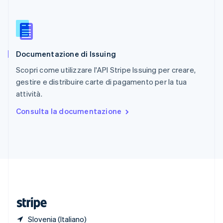
Romania
English
Singapore
English
简体中文
Slovacchia
Documentazione di Issuing
English
Slovenia
Scopri come utilizzare l'API Stripe Issuing per creare,
English
Italiano
gestire e distribuire carte di pagamento per la tua
Spagna
attività.
Español
English
Stati Uniti
Consulta la documentazione
English
Español
简体中文
Svezia
Svenska
English
Svizzera
Deutsch
Français
Italiano
English
Thailandia
ไทย
English
Ungheria
English
Slovenia (Italiano)