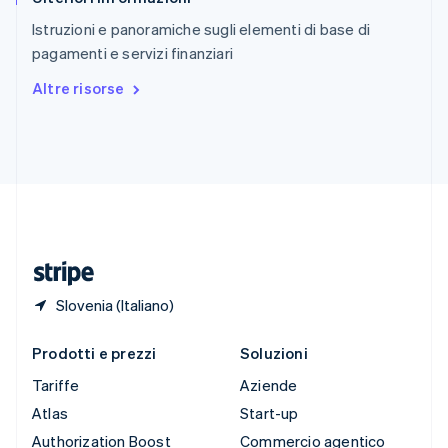
English
Italiano
Istruzioni e panoramiche sugli elementi di base di
Spagna
pagamenti e servizi finanziari
Español
English
Stati Uniti
Altre risorse
English
Español
简体中文
Svezia
Svenska
English
Svizzera
Deutsch
Français
Italiano
English
Thailandia
ไทย
English
Ungheria
English
Slovenia (Italiano)
Prodotti e prezzi
Soluzioni
Tariffe
Aziende
Atlas
Start-up
Authorization Boost
Commercio agentico