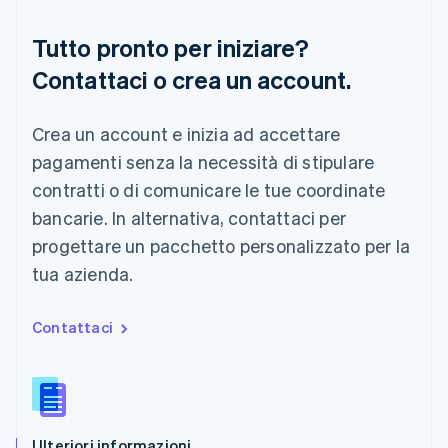
English
Nuova Zelanda
Tutto pronto per iniziare?
English
Contattaci o crea un account.
Paesi Bassi
Nederlands
English
Polonia
Crea un account e inizia ad accettare
English
Portogallo
pagamenti senza la necessità di stipulare
Português
English
contratti o di comunicare le tue coordinate
RAS di Hong Kong, Cina
bancarie. In alternativa, contattaci per
English
简体中文
Regno Unito
progettare un pacchetto personalizzato per la
English
tua azienda.
Repubblica Ceca
English
Romania
Contattaci
English
Singapore
English
简体中文
Slovacchia
English
Ulteriori informazioni
Slovenia