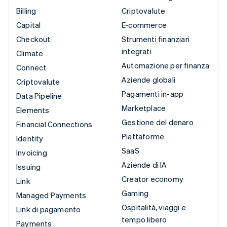
Billing
Criptovalute
Capital
E-commerce
Checkout
Strumenti finanziari
integrati
Climate
Automazione per finanza
Connect
Aziende globali
Criptovalute
Pagamenti in-app
Data Pipeline
Marketplace
Elements
Gestione del denaro
Financial Connections
Piattaforme
Identity
SaaS
Invoicing
Aziende di IA
Issuing
Creator economy
Link
Gaming
Managed Payments
Ospitalità, viaggi e
Link di pagamento
tempo libero
Payments