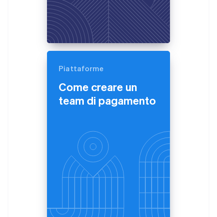
Piattaforme
Come creare un
team di pagamento
Australia
English
Austria
Deutsch
English
Belgio
Nederlands
Français
Deutsch
English
Brasile
Português
English
Bulgaria
English
Canada
English
Français
Cina continentale