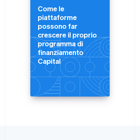
English
Come le
India
piattaforme
English
Irlanda
possono far
English
crescere il proprio
Italia
programma di
Italiano
English
Lettonia
finanziamento
English
Capital
Liechtenstein
Deutsch
English
Lituania
English
Lussemburgo
Français
Deutsch
English
Malaysia
English
简体中文
Malta
English
Messico
Español
English
Norvegia