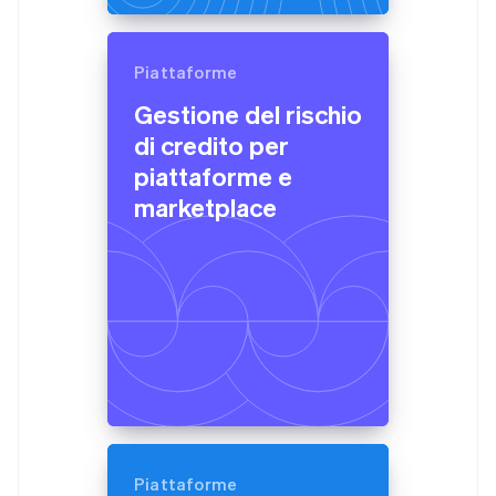
简体中文
English
Cipro
English
Piattaforme
Croazia
Gestione del rischio
English
Italiano
Danimarca
di credito per
English
piattaforme e
Emirati Arabi Uniti
English
marketplace
Estonia
English
Finlandia
English
Svenska
Francia
Français
English
Germania
Deutsch
English
Giappone
日本語
English
Gibilterra
English
Piattaforme
Grecia