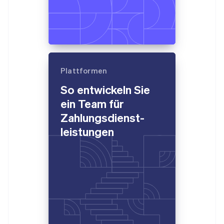
Plattformen
Australien
So entwickeln Sie
English
Belgien
ein Team für
Nederlands
Français
Deutsch
English
Zahlungsdienst­
Brasilien
Português
English
leistungen
Bulgarien
English
Dänemark
English
Deutschland
Deutsch
English
Estland
English
Festlandchina