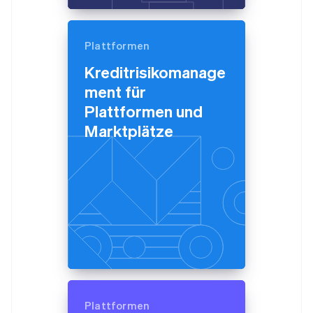
简体中文
English
Finnland
English
Svenska
Plattformen
Frankreich
Français
English
Kreditrisikomanage
Gibraltar
ment für
English
Griechenland
Plattformen und
English
Marktplätze
Indien
English
Irland
English
Italien
Italiano
English
Japan
日本語
English
Kanada
English
Français
Kroatien
English
Italiano
Lettland
Plattformen