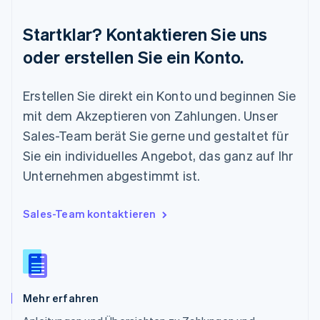
English
Portugal
Startklar? Kontaktieren Sie uns
Português
English
Rumänien
oder erstellen Sie ein Konto.
English
Schweden
Svenska
English
Erstellen Sie direkt ein Konto und beginnen Sie
Schweiz
mit dem Akzeptieren von Zahlungen. Unser
Deutsch
Français
Italiano
English
Singapur
Sales-Team berät Sie gerne und gestaltet für
English
简体中文
Sie ein individuelles Angebot, das ganz auf Ihr
Slowakei
Unternehmen abgestimmt ist.
English
Slowenien
English
Italiano
Sales-Team kontaktieren
Sonderverwaltungsregion Hongkong,
China
English
简体中文
Spanien
Español
English
Mehr erfahren
Thailand
ไทย
English