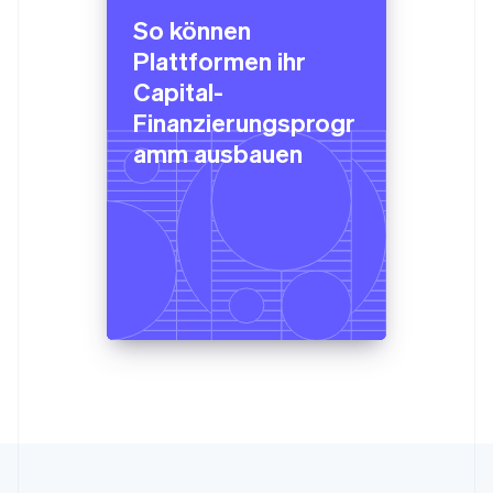
English
So können
Liechtenstein
Deutsch
English
Plattformen ihr
Litauen
Capital-
English
Luxemburg
Finanzierungsprogr
Français
Deutsch
English
amm ausbauen
Malaysia
English
简体中文
Malta
English
Mexiko
Español
English
Neuseeland
English
Niederlande
Nederlands
English
Norwegen
English
Österreich
Deutsch
English
Polen