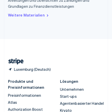
Anleitungen und Übersichten zu Zahlungen und
Tschechische Republik
Grundlagen zu Finanzdienstleistungen
English
Ungarn
Weitere Materialien
English
Vereinigte Arabische Emirate
English
Vereinigte Staaten
English
Español
简体中文
Vereinigtes Königreich
English
Zypern
English
Luxemburg (Deutsch)
Produkte und
Lösungen
Preisinformationen
Unternehmen
Preisinformationen
Start-ups
Atlas
Agentenbasierter Handel
Authorization Boost
Krypto