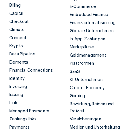
Billing
E-Commerce
Capital
Embedded Finance
Checkout
Finanzautomatisierung
Climate
Globale Unternehmen
Connect
In-App-Zahlungen
Krypto
Marktplätze
Data Pipeline
Geldmanagement
Elements
Plattformen
Financial Connections
SaaS
Identity
KI-Unternehmen
Invoicing
Creator Economy
Issuing
Gaming
Link
Bewirtung, Reisen und
Managed Payments
Freizeit
Zahlungslinks
Versicherungen
Payments
Medien und Unterhaltung