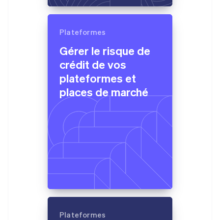
English
Canada
English
Français
Chine continentale
Plateformes
简体中文
English
Gérer le risque de
Chypre
English
crédit de vos
Croatie
plateformes et
English
Italiano
Danemark
places de marché
English
Émirats arabes unis
English
Espagne
Español
English
Estonie
English
États-Unis
English
Español
简体中文
Finlande
English
Svenska
France
Plateformes