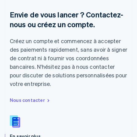
Français
Deutsch
English
Malaisie
Envie de vous lancer ? Contactez-
English
简体中文
Malte
nous ou créez un compte.
English
Mexique
Español
English
Créez un compte et commencez à accepter
Norvège
des paiements rapidement, sans avoir à signer
English
Nouvelle-Zélande
de contrat ni à fournir vos coordonnées
English
bancaires. N'hésitez pas à nous contacter
Pays-Bas
Nederlands
English
pour discuter de solutions personnalisées pour
Pologne
votre entreprise.
English
Portugal
Português
English
Nous contacter
R.A.S. de Hong Kong, Chine
English
简体中文
République tchèque
English
Roumanie
En savoir plus