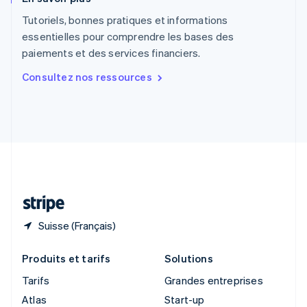
English
Royaume-Uni
Tutoriels, bonnes pratiques et informations
English
essentielles pour comprendre les bases des
Singapour
paiements et des services financiers.
English
简体中文
Slovaquie
Consultez nos ressources
English
Slovénie
English
Italiano
Suède
Svenska
English
Suisse
Deutsch
Français
Italiano
English
Thaïlande
ไทย
English
Suisse (Français)
Produits et tarifs
Solutions
Tarifs
Grandes entreprises
Atlas
Start-up