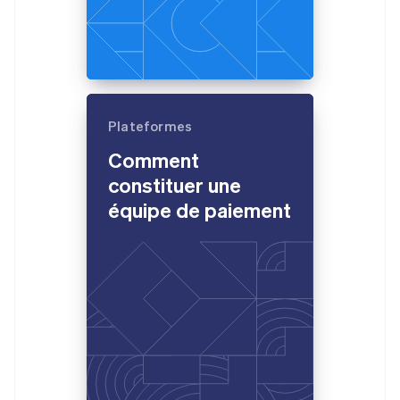
Plateformes
Comment
constituer une
Allemagne
équipe de paiement
Deutsch
English
Australie
English
Autriche
Deutsch
English
Belgique
Nederlands
Français
Deutsch
English
Brésil
Português
English
Bulgarie