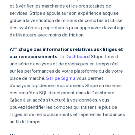
et à vérifier les marchands et les prestataires de
services. Stripe s’appuie sur son expérience acquise
grâce à la vérification de millions de comptes et utilise
des systèmes propriétaires pour approuver davantage
d’utilisateurs avec moins de friction.
Affichage des informations relatives aux litiges et
aux remboursements :
le
Dashboard
Stripe fournit
une série d’analyses et de graphiques en temps réel
sur les performances de votre plateforme ou de votre
place de marché.
Stripe Sigma
vous permet
Allemagne
d’analyser rapidement vos données Stripe en écrivant
Deutsch
English
Australie
des requêtes SQL directement dans le Dashboard.
English
Grâce à un accès structuré à vos données, vous
Autriche
pouvez identifier les comptes qui traitent le plus de
Deutsch
English
litiges et de remboursements et repérer les tendances
Belgique
au fil du temps.
Nederlands
Français
Deutsch
English
Brésil
Português
English