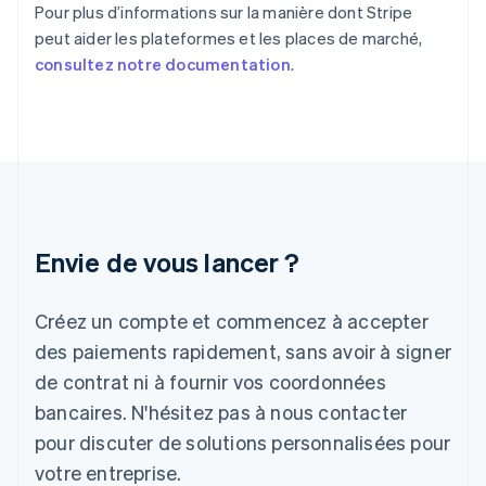
Pour plus d’informations sur la manière dont Stripe
France
peut aider les plateformes et les places de marché,
Français
English
Gibraltar
consultez notre documentation
.
English
Grèce
English
Hongrie
English
Inde
English
Irlande
Envie de vous lancer ?
English
Italie
Italiano
English
Créez un compte et commencez à accepter
Japon
日本語
English
des paiements rapidement, sans avoir à signer
Lettonie
de contrat ni à fournir vos coordonnées
English
bancaires. N'hésitez pas à nous contacter
Liechtenstein
pour discuter de solutions personnalisées pour
Deutsch
English
Lituanie
votre entreprise.
English