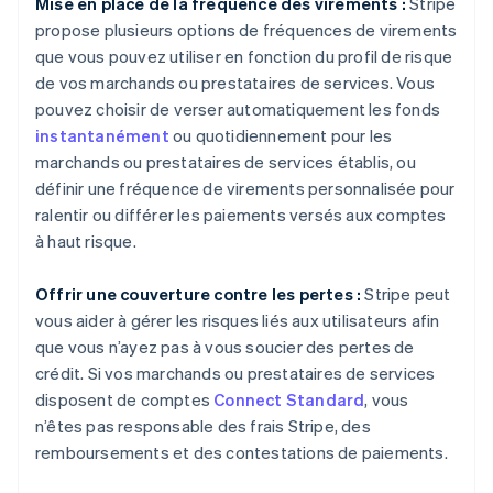
Mise en place de la fréquence des virements :
Stripe
Bulgarie
propose plusieurs options de fréquences de virements
English
que vous pouvez utiliser en fonction du profil de risque
Canada
de vos marchands ou prestataires de services. Vous
English
Français
Chine continentale
pouvez choisir de verser automatiquement les fonds
简体中文
English
instantanément
ou quotidiennement pour les
Chypre
marchands ou prestataires de services établis, ou
English
définir une fréquence de virements personnalisée pour
Croatie
ralentir ou différer les paiements versés aux comptes
English
Italiano
Danemark
à haut risque.
English
Émirats arabes unis
Offrir une couverture contre les pertes :
Stripe peut
English
vous aider à gérer les risques liés aux utilisateurs afin
Espagne
que vous n’ayez pas à vous soucier des pertes de
Español
English
crédit. Si vos marchands ou prestataires de services
Estonie
disposent de comptes
Connect Standard
, vous
English
États-Unis
n’êtes pas responsable des frais Stripe, des
English
Español
简体中文
remboursements et des contestations de paiements.
Finlande
English
Svenska