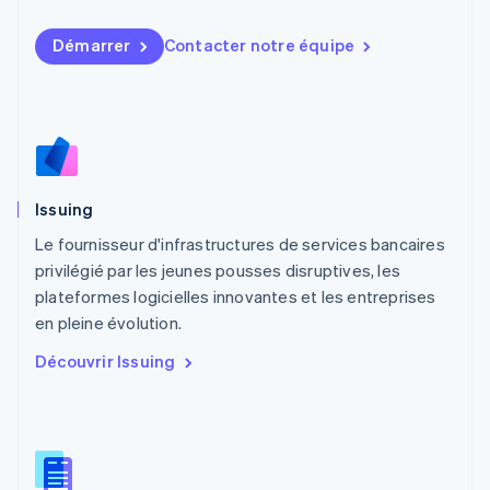
Luxembourg
Français
Deutsch
English
Démarrer
Contacter notre équipe
Malaisie
English
简体中文
Malte
English
Mexique
Español
English
Norvège
Issuing
English
Nouvelle-Zélande
Le fournisseur d'infrastructures de services bancaires
English
privilégié par les jeunes pousses disruptives, les
Pays-Bas
plateformes logicielles innovantes et les entreprises
Nederlands
English
en pleine évolution.
Pologne
English
Découvrir Issuing
Portugal
Português
English
RAS de Hong Kong, Chine
English
简体中文
République tchèque
English