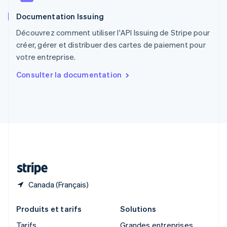
Roumanie
Documentation Issuing
English
Royaume-Uni
Découvrez comment utiliser l'API Issuing de Stripe pour
English
créer, gérer et distribuer des cartes de paiement pour
Singapour
votre entreprise.
English
简体中文
Slovaquie
Consulter la documentation
English
Slovénie
English
Italiano
Suède
Svenska
English
Suisse
Deutsch
Français
Italiano
English
Thaïlande
ไทย
English
Canada (Français)
Produits et tarifs
Solutions
Tarifs
Grandes entreprises