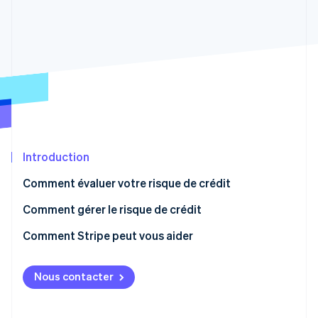
Commerce de détail
État des API
Atlas
Constitution d'une entreprise
Climate
Élimination du carbone
Écosystème
Identity
Partenaires
Vérification de l'identité
Stripe App Marketplace
Introduction
Stripe Sessions 2026
Comment évaluer votre risque de crédit
Découvrez comment Stripe construit l’infrastructure écon
l’IA.
Comment gérer le risque de crédit
Regarder
Comment Stripe peut vous aider
Nous contacter