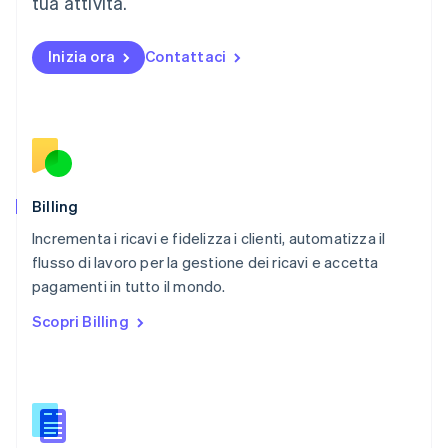
tua attività.
Español
English
Norvegia
English
Inizia ora
Contattaci
Nuova Zelanda
English
Paesi Bassi
Nederlands
English
Polonia
English
Portogallo
Português
English
Billing
RAS di Hong Kong, Cina
Incrementa i ricavi e fidelizza i clienti, automatizza il
English
简体中文
flusso di lavoro per la gestione dei ricavi e accetta
Regno Unito
English
pagamenti in tutto il mondo.
Repubblica Ceca
Scopri Billing
English
Romania
English
Singapore
English
简体中文
Slovacchia