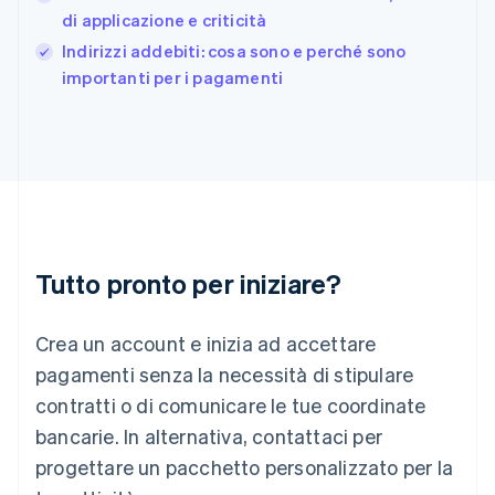
English
di applicazione e criticità
Grecia
English
Indirizzi addebiti: cosa sono e perché sono
India
importanti per i pagamenti
English
Irlanda
English
Italia
Italiano
English
Lettonia
English
Liechtenstein
Deutsch
English
Tutto pronto per iniziare?
Lituania
English
Crea un account e inizia ad accettare
Lussemburgo
Français
Deutsch
English
pagamenti senza la necessità di stipulare
Malaysia
contratti o di comunicare le tue coordinate
English
简体中文
Malta
bancarie. In alternativa, contattaci per
English
progettare un pacchetto personalizzato per la
Messico