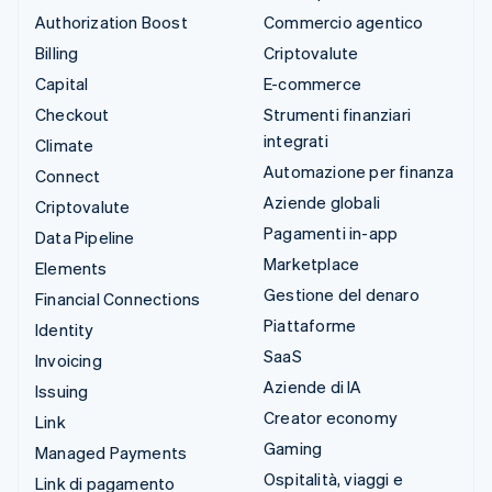
Authorization Boost
Commercio agentico
Billing
Criptovalute
Capital
E-commerce
Checkout
Strumenti finanziari
integrati
Climate
Automazione per finanza
Connect
Aziende globali
Criptovalute
Pagamenti in-app
Data Pipeline
Marketplace
Elements
Gestione del denaro
Financial Connections
Piattaforme
Identity
SaaS
Invoicing
Aziende di IA
Issuing
Creator economy
Link
Gaming
Managed Payments
Ospitalità, viaggi e
Link di pagamento