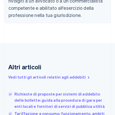
rivolgiti a un avvocato o a un commercialista
English
Français
Cina continentale
competente e abilitato all'esercizio della
简体中文
English
professione nella tua giurisdizione.
Cipro
English
Croazia
English
Italiano
Danimarca
English
Emirati Arabi Uniti
English
Estonia
English
Altri articoli
Finlandia
English
Svenska
Vedi tutti gli articoli relativi agli addebiti
Francia
Français
English
Germania
Richieste di proposte per sistemi di addebito
Deutsch
English
delle bollette: guida alla procedura di gara per
Giappone
日本語
English
enti locali e fornitori di servizi di pubblica utilità
Gibilterra
Tariffazione a consumo: funzionamento, ambiti