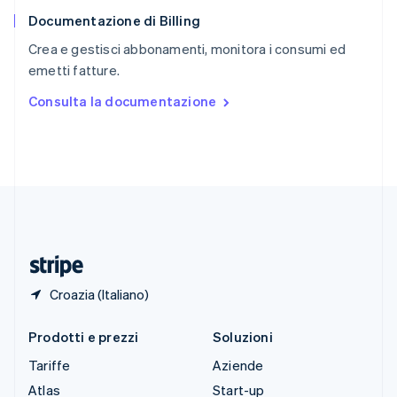
English
Documentazione di Billing
Slovenia
English
Italiano
Crea e gestisci abbonamenti, monitora i consumi ed
Spagna
emetti fatture.
Español
English
Stati Uniti
Consulta la documentazione
English
Español
简体中文
Svezia
Svenska
English
Svizzera
Deutsch
Français
Italiano
English
Thailandia
ไทย
English
Ungheria
English
Croazia (Italiano)
Prodotti e prezzi
Soluzioni
Tariffe
Aziende
Atlas
Start-up