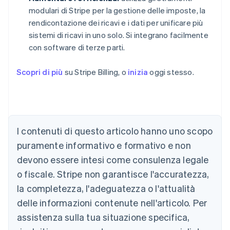
modulari di Stripe per la gestione delle imposte, la
rendicontazione dei ricavi e i dati per unificare più
sistemi di ricavi in uno solo. Si integrano facilmente
con software di terze parti.
Scopri di più
su Stripe Billing, o
inizia
oggi stesso.
Australia
I contenuti di questo articolo hanno uno scopo
English
Austria
puramente informativo e formativo e non
Deutsch
English
devono essere intesi come consulenza legale
Belgio
Nederlands
Français
Deutsch
English
o fiscale. Stripe non garantisce l'accuratezza,
Brasile
la completezza, l'adeguatezza o l'attualità
Português
English
Bulgaria
delle informazioni contenute nell'articolo. Per
English
assistenza sulla tua situazione specifica,
Canada