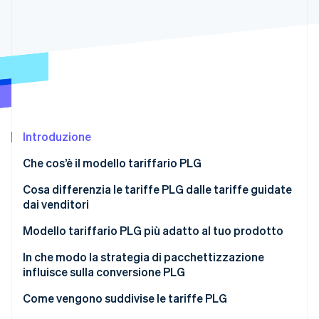
Scopri cosa ti aspetta
Radar
Ecosistema
Prevenzione delle frodi
Partner
Atlas
Stripe App Marketplace
Costituzione di start-up
Climate
Rimozione del carbonio
Identity
Introduzione
Verifica online dell'identità
Che cos’è il modello tariffario PLG
Cosa differenzia le tariffe PLG dalle tariffe guidate
dai venditori
Modello tariffario PLG più adatto al tuo prodotto
Stripe Sessions 2026
Scopri come Stripe sta costruendo l'infrastruttura economi
Freemium
In che modo la strategia di pacchettizzazione
Guarda ora
influisce sulla conversione PLG
Prova gratuita
Come vengono suddivise le tariffe PLG
Abbonamenti a più livelli