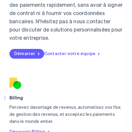
English
des paiements rapidement, sans avoir à signer
Liechtenstein
de contrat ni à fournir vos coordonnées
Deutsch
English
Lituanie
bancaires. N'hésitez pas à nous contacter
English
pour discuter de solutions personnalisées pour
Luxembourg
votre entreprise.
Français
Deutsch
English
Malaisie
English
简体中文
Démarrer
Contacter notre équipe
Malte
English
Mexique
Español
English
Norvège
English
Nouvelle-Zélande
English
Billing
Pays-Bas
Percevez davantage de revenus, automatisez vos flux
Nederlands
English
de gestion des revenus, et acceptez les paiements
Pologne
English
dans le monde entier.
Portugal
Découvrir Billing