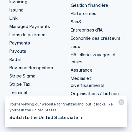
Invoicing
Gestion financière
Issuing
Plateformes
Link
SaaS
Managed Payments
Entreprises d'IA
Liens de paiement
Économie des créateurs
Payments
Jeux
Payouts
Hôtellerie, voyages et
Radar
loisirs
Revenue Recognition
Assurance
Stripe Sigma
Médias et
Stripe Tax
divertissements
Terminal
Organisations à but non
Treasury
lucratif
You’re viewing our website for Switzerland, but it looks like
Services professionnels
you’re in the United States.
Secteur public
Switch to the United States site
Vente au détail