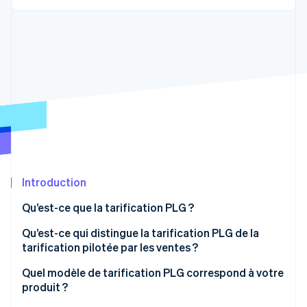
Découvrez les prochaines évolutions
Commerce en ligne
Radar
Prévention de la fraude
Écosystème
Atlas
Constitution de start-up
Partenaires
Climate
Stripe App Marketplace
Élimination du carbone
Identity
Vérification de l'identité
Introduction
Qu’est-ce que la tarification PLG ?
Stripe Sessions 2026
Qu’est-ce qui distingue la tarification PLG de la
Découvrez comment Stripe construit l’infrastructure écono
tarification pilotée par les ventes ?
Regarder la vidéo
Quel modèle de tarification PLG correspond à votre
produit ?