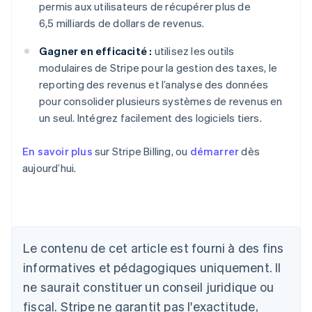
permis aux utilisateurs de récupérer plus de
6,5 milliards de dollars de revenus.
Gagner en efficacité :
utilisez les outils
modulaires de Stripe pour la gestion des taxes, le
reporting des revenus et l’analyse des données
pour consolider plusieurs systèmes de revenus en
un seul. Intégrez facilement des logiciels tiers.
En savoir plus
sur Stripe Billing, ou
démarrer
dès
aujourd’hui.
Le contenu de cet article est fourni à des fins
Allemagne
Deutsch
English
informatives et pédagogiques uniquement. Il
Australie
ne saurait constituer un conseil juridique ou
English
Autriche
fiscal. Stripe ne garantit pas l'exactitude,