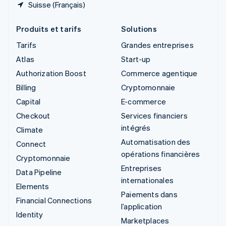
Suisse (Français)
Produits et tarifs
Solutions
Tarifs
Grandes entreprises
Atlas
Start-up
Authorization Boost
Commerce agentique
Billing
Cryptomonnaie
Capital
E-commerce
Checkout
Services financiers
intégrés
Climate
Automatisation des
Connect
opérations financières
Cryptomonnaie
Entreprises
Data Pipeline
internationales
Elements
Paiements dans
Financial Connections
l’application
Identity
Marketplaces