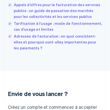
English
Appels d’offres pour la facturation des services
États-Unis
publics : un guide de passation des marchés
English
Español
简体中文
pour les collectivités et les services publics
Finlande
English
Svenska
Tarification à l’usage : mode de fonctionnement,
France
cas d’usage et limites
Français
English
Adresses de facturation : en quoi consistent-
Gibraltar
English
elles et pourquoi sont-elles importantes pour
Grèce
les paiements ?
English
Hongrie
English
Inde
English
Irlande
English
Italie
Italiano
English
Envie de vous lancer ?
Japon
日本語
English
Créez un compte et commencez à accepter
Lettonie