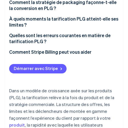
Freemium
Comment la stratégie de packaging façonne-t-elle
la conversion en PLG ?
Essai gratuit
À quels moments la tarification PLG atteint-elle ses
Abonnements à tarification échelonnée
limites ?
Tarification par utilisateur
Quelles sont les erreurs courantes en matière de
tarification PLG ?
Tarification à l’usage
Comment Stripe Billing peut vous aider
Tarification hybride
Démarrer avec Stripe
Dans un modèle de croissance axée sur les produits
(PLG), la tarification relève à la fois du produit et de la
stratégie commerciale. La structure des offres, les
limites et les déclencheurs de montée en gamme
façonnent l’expérience du client par rapport à votre
produit
, la rapidité avec laquelle les utilisateurs