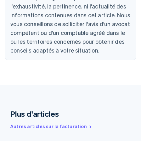
Deutsch
English
l'exhaustivité, la pertinence, ni l'actualité des
Belgique
informations contenues dans cet article. Nous
Nederlands
Français
Deutsch
English
Brésil
vous conseillons de solliciter l'avis d'un avocat
Português
English
compétent ou d'un comptable agréé dans le
Bulgarie
ou les territoires concernés pour obtenir des
English
Canada
conseils adaptés à votre situation.
English
Français
Chine continentale
简体中文
English
Chypre
English
Croatie
English
Italiano
Danemark
English
Émirats arabes unis
Plus d'articles
English
Espagne
Autres articles sur la facturation
Español
English
Estonie