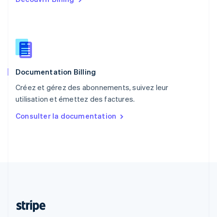
Português
English
R.A.S. de Hong Kong, Chine
English
简体中文
République tchèque
English
Roumanie
English
Documentation Billing
Royaume-Uni
English
Créez et gérez des abonnements, suivez leur
Singapour
utilisation et émettez des factures.
English
简体中文
Slovaquie
Consulter la documentation
English
Slovénie
English
Italiano
Suède
Svenska
English
Suisse
Deutsch
Français
Italiano
English
Thaïlande
ไทย
English