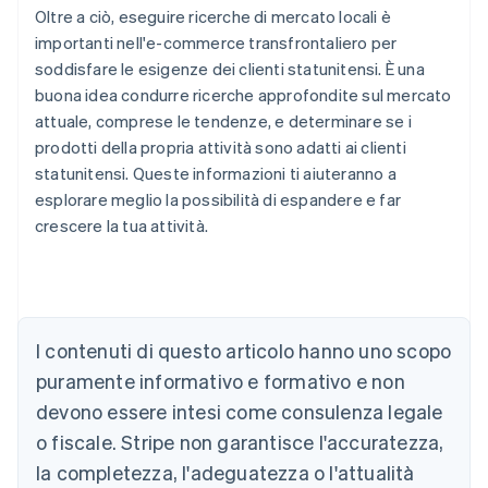
Oltre a ciò, eseguire ricerche di mercato locali è
importanti nell'e-commerce transfrontaliero per
soddisfare le esigenze dei clienti statunitensi. È una
buona idea condurre ricerche approfondite sul mercato
attuale, comprese le tendenze, e determinare se i
prodotti della propria attività sono adatti ai clienti
statunitensi. Queste informazioni ti aiuteranno a
esplorare meglio la possibilità di espandere e far
crescere la tua attività.
I contenuti di questo articolo hanno uno scopo
Australia
English
puramente informativo e formativo e non
Austria
devono essere intesi come consulenza legale
Deutsch
English
Belgio
o fiscale. Stripe non garantisce l'accuratezza,
Nederlands
Français
Deutsch
English
la completezza, l'adeguatezza o l'attualità
Brasile