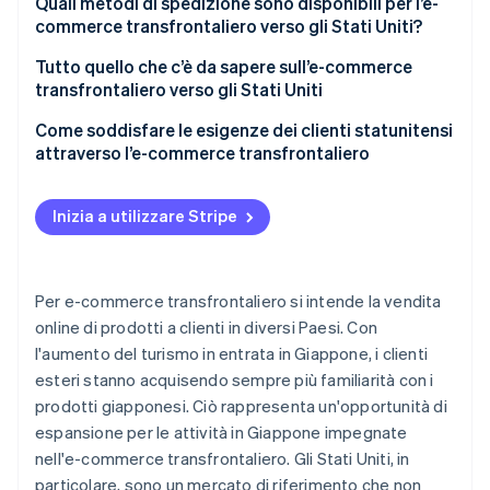
negli Stati Uniti
negli Stati Uniti
Quali metodi di spedizione sono disponibili per l’e-
commerce transfrontaliero verso gli Stati Uniti?
Principali attività di e-commerce negli Stati Uniti
Vendita all’ingrosso a venditori al dettaglio
statunitensi e vendita dai siti commerciali dei
Spedizione da un magazzino in Giappone
Tutto quello che c’è da sapere sull’e-commerce
venditori al dettaglio
transfrontaliero verso gli Stati Uniti
Spedizione da un magazzino negli Stati Uniti
Importazione negli Stati Uniti e dazi doganali
Come soddisfare le esigenze dei clienti statunitensi
attraverso l’e-commerce transfrontaliero
Sistemi e istituzioni correlati alla vendita di prodotti
negli Stati Uniti
Inizia a utilizzare Stripe
Per e-commerce transfrontaliero si intende la vendita
online di prodotti a clienti in diversi Paesi. Con
l'aumento del turismo in entrata in Giappone, i clienti
esteri stanno acquisendo sempre più familiarità con i
prodotti giapponesi. Ciò rappresenta un'opportunità di
espansione per le attività in Giappone impegnate
nell'e-commerce transfrontaliero. Gli Stati Uniti, in
particolare, sono un mercato di riferimento che non