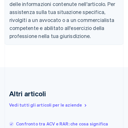
delle informazioni contenute nell'articolo. Per
Português
English
Bulgaria
assistenza sulla tua situazione specifica,
English
rivolgiti a un avvocato o a un commercialista
Canada
competente e abilitato all'esercizio della
English
Français
Cina continentale
professione nella tua giurisdizione.
简体中文
English
Cipro
English
Croazia
English
Italiano
Danimarca
English
Emirati Arabi Uniti
English
Estonia
Altri articoli
English
Finlandia
Vedi tutti gli articoli per le aziende
English
Svenska
Francia
Français
English
Confronto tra ACV e RAR: che cosa significa
Germania