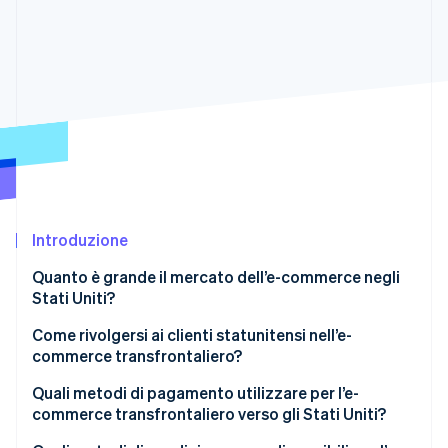
Radar
Prevenzione delle frodi
Ecosistema
Atlas
Costituzione di start-up
Partner
Stripe App Marketplace
Climate
Rimozione del carbonio
Identity
Verifica online dell'identità
Introduzione
Quanto è grande il mercato dell’e-commerce negli
Stati Uniti?
Stripe Sessions 2026
Scopri come Stripe sta costruendo l'infrastruttura economi
Perché l’e-commerce è cresciuto negli Stati Uniti?
Come rivolgersi ai clienti statunitensi nell’e-
Guarda ora
commerce transfrontaliero?
Perché i clienti statunitensi utilizzano l’e-commerce
transfrontaliero?
Creazione di un sito di e-commerce da zero
Quali metodi di pagamento utilizzare per l’e-
commerce transfrontaliero verso gli Stati Uniti?
Caratteristiche culturali uniche dell’e-commerce
Creazione di una vetrina su un sito di e-commerce