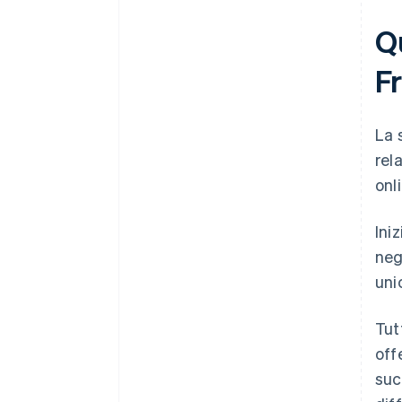
Q
F
La 
rel
onl
Ini
neg
uni
Tut
off
suc