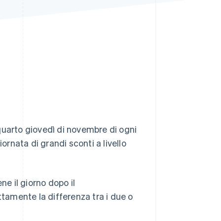
Stripe Sessions 2026
Scopri come Stripe sta
costruendo
l'infrastruttura
economica per l'IA.
Guarda ora
l quarto giovedì di novembre di ogni
ornata di grandi sconti a livello
ne il giorno dopo il
amente la differenza tra i due o