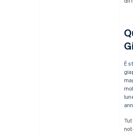
dif
Qu
G
È s
gia
mag
mol
lun
ann
Tut
not