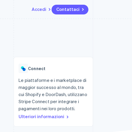
Accedi
Contattaci
Risorse
Ecosistema
Recapiti
me e marketplace
Altro
Integrazioni app
Partner
Contattaci
Product roadmap
ns
Esempi di codice
Stripe App Marketplace
Diventa nostro partner
Scopri cosa ti aspetta
 piattaforme
Blog per sviluppatori
 platforms
ibero
Stato dell'API
Radar
ari integrati
Prevenzione delle frodi
Connect
 fisiche
Atlas
Costituzione di start-up
Le piattaforme e i marketplace di
maggior successo al mondo, tra
Climate
Rimozione del carbonio
cui Shopify e DoorDash, utilizzano
Stripe Connect per integrare i
Identity
Verifica online dell'identità
pagamenti nei loro prodotti.
Ulteriori informazioni