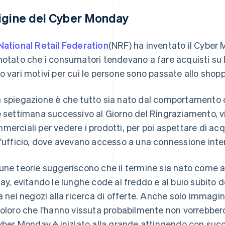
igine del Cyber Monday
National Retail Federation
(NRF) ha inventato il Cyber 
notato che i consumatori tendevano a fare acquisti su 
o vari motivi per cui le persone sono passate allo shopp
 spiegazione è che tutto sia nato dal comportamento d
e settimana successivo al Giorno del Ringraziamento, v
merciali per vedere i prodotti, per poi aspettare di acqu
l'ufficio, dove avevano accesso a una connessione inte
une teorie suggeriscono che il termine sia nato come al
day, evitando le lunghe code al freddo e al buio subito d
la nei negozi alla ricerca di offerte. Anche solo immagin
coloro che l'hanno vissuta probabilmente non vorrebbero
Cyber Monday è iniziato alla grande attingendo con succ