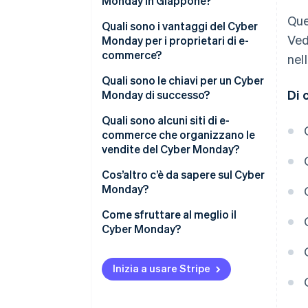
Monday in Giappone?
Que
Quali sono i vantaggi del Cyber
Ved
Monday per i proprietari di e-
commerce?
nel
Maggiore profitto
Quali sono le chiavi per un Cyber
Di 
Monday di successo?
Possibilità di adattamento delle
vendite
Offri promozioni a tempo
Quali sono alcuni siti di e-
limitato
commerce che organizzano le
Mantenimento della
vendite del Cyber Monday?
competitività
Crea una pagina dedicata alla
campagna
LEGO
Cos’altro c’è da sapere sul Cyber
Monday?
Usa gli annunci di retargeting
Ninjala
Cos’è la Cyber Week?
Come sfruttare al meglio il
Usa i social media
Saison Point Mall
Cyber Monday?
Qual è il tasso di sconto per il
Previeni la perdita di
Cyber Monday?
opportunità di acquisto
Inizia a usare Stripe
Quando sono i saldi del
Ringraziamento?