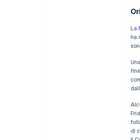
Or
La
ha 
son
Una
fin
com
dal
Alc
Fri
fol
di 
Il 