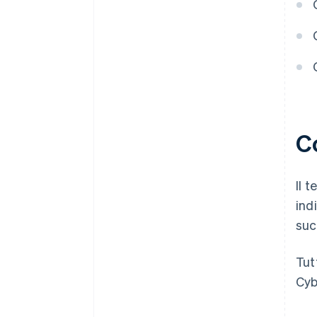
C
Il 
ind
suc
Tut
Cyb