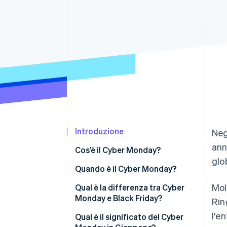
Link
Pagamento accelerato
Financial Connections
Conti finanziari collegati
Introduzione
Neg
ann
Cos’è il Cyber Monday?
glo
Origine del Cyber Monday
Quando è il Cyber Monday?
Mol
Qual è la differenza tra Cyber
Monday e Black Friday?
Rin
l'en
Qual è il significato del Cyber