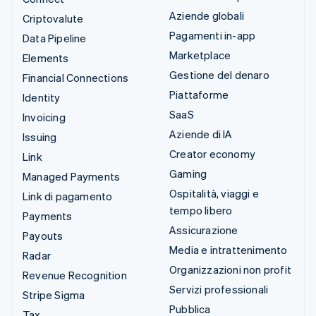
Aziende globali
Criptovalute
Pagamenti in-app
Data Pipeline
Marketplace
Elements
Gestione del denaro
Financial Connections
Piattaforme
Identity
SaaS
Invoicing
Aziende di IA
Issuing
Creator economy
Link
Gaming
Managed Payments
Ospitalità, viaggi e
Link di pagamento
tempo libero
Payments
Assicurazione
Payouts
Media e intrattenimento
Radar
Organizzazioni non profit
Revenue Recognition
Servizi professionali
Stripe Sigma
Pubblica
Tax