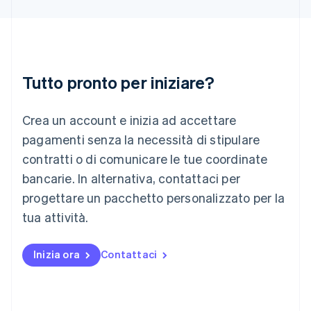
Italiano
English
Lettonia
English
Liechtenstein
Deutsch
English
Lituania
Tutto pronto per iniziare?
English
Lussemburgo
Crea un account e inizia ad accettare
Français
Deutsch
English
Malaysia
pagamenti senza la necessità di stipulare
English
简体中文
contratti o di comunicare le tue coordinate
Malta
English
bancarie. In alternativa, contattaci per
Messico
progettare un pacchetto personalizzato per la
Español
English
Norvegia
tua attività.
English
Nuova Zelanda
Inizia ora
Contattaci
English
Paesi Bassi
Nederlands
English
Polonia