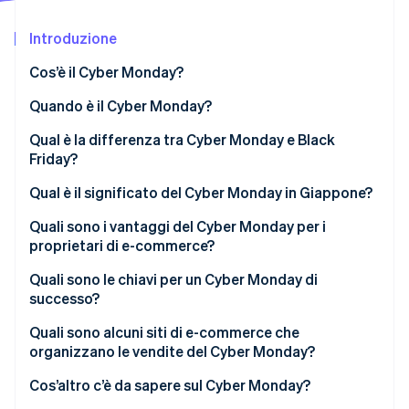
Scopri cosa ti aspetta
Introduzione
Radar
Ecosistema
Prevenzione delle frodi
Cos’è il Cyber Monday?
Partner
Atlas
Stripe App Marketplace
Costituzione di start-up
Origine del Cyber Monday
Quando è il Cyber Monday?
Climate
Qual è la differenza tra Cyber Monday e Black
Rimozione del carbonio
Friday?
Identity
Verifica online dell'identità
Qual è il significato del Cyber Monday in Giappone?
Quali sono i vantaggi del Cyber Monday per i
proprietari di e-commerce?
Maggiore profitto
Quali sono le chiavi per un Cyber Monday di
Stripe Sessions 2026
successo?
Possibilità di adattamento delle vendite
Scopri come Stripe sta costruendo l'infrastruttura economi
Guarda ora
Offri promozioni a tempo limitato
Quali sono alcuni siti di e-commerce che
Mantenimento della competitività
organizzano le vendite del Cyber Monday?
Crea una pagina dedicata alla campagna
LEGO
Cos’altro c’è da sapere sul Cyber Monday?
Usa gli annunci di retargeting