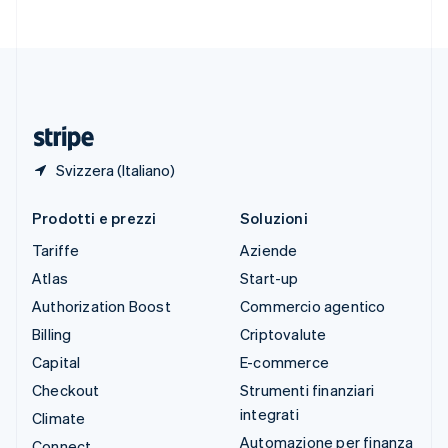
Svenska
English
Svizzera
Deutsch
Français
Italiano
English
Thailandia
ไทย
English
Ungheria
English
Svizzera (Italiano)
Prodotti e prezzi
Soluzioni
Tariffe
Aziende
Atlas
Start-up
Authorization Boost
Commercio agentico
Billing
Criptovalute
Capital
E-commerce
Checkout
Strumenti finanziari
integrati
Climate
Automazione per finanza
Connect