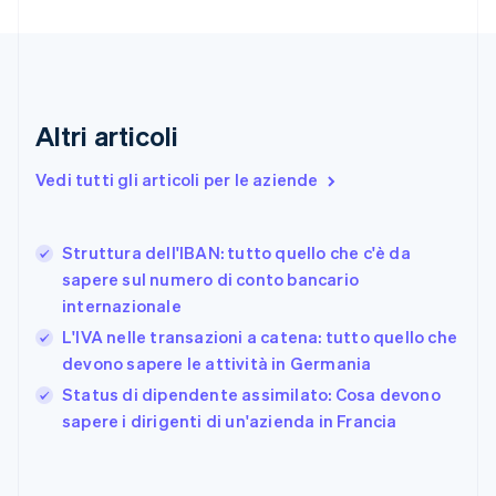
English
Emirati Arabi Uniti
English
Estonia
English
Finlandia
Altri articoli
English
Svenska
Francia
Vedi tutti gli articoli per le aziende
Français
English
Germania
Deutsch
English
Struttura dell'IBAN: tutto quello che c'è da
Giappone
日本語
English
sapere sul numero di conto bancario
Gibilterra
internazionale
English
L'IVA nelle transazioni a catena: tutto quello che
Grecia
devono sapere le attività in Germania
English
India
Status di dipendente assimilato: Cosa devono
English
sapere i dirigenti di un'azienda in Francia
Irlanda
English
Italia