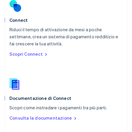
English
Portogallo
Português
English
RAS di Hong Kong, Cina
Connect
English
简体中文
Riduci il tempo di attivazione da mesi a poche
Regno Unito
English
settimane, crea un sistema di pagamento redditizio e
Repubblica Ceca
fai crescere la tua attività.
English
Scopri Connect
Romania
English
Singapore
English
简体中文
Slovacchia
English
Slovenia
English
Italiano
Documentazione di Connect
Spagna
Scopri come instradare i pagamenti tra più parti.
Español
English
Stati Uniti
Consulta la documentazione
English
Español
简体中文
Svezia