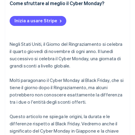
Ninjala
Cos’è la Cyber Week?
Come sfruttare al meglio il Cyber Monday?
Usa i social media
Saison Point Mall
Qual è il tasso di sconto per il Cyber Monday?
Previeni la perdita di opportunità di acquisto
Inizia a usare Stripe
Quando sono i saldi del Ringraziamento?
Negli Stati Uniti, il Giorno del Ringraziamento si celebra
il quarto giovedì di novembre di ogni anno. Il lunedì
successivo si celebra il Cyber Monday, una giornata di
grandi sconti a livello globale.
Molti paragonano il Cyber Monday al Black Friday, che si
tiene il giorno dopo il Ringraziamento, ma alcuni
potrebbero non conoscere esattamente la differenza
tra i due o l'entità degli sconti offerti.
Questo articolo ne spiega le origini, la durata e le
differenze rispetto al Black Friday. Vedremo anche il
significato del Cyber Monday in Giappone e la chiave