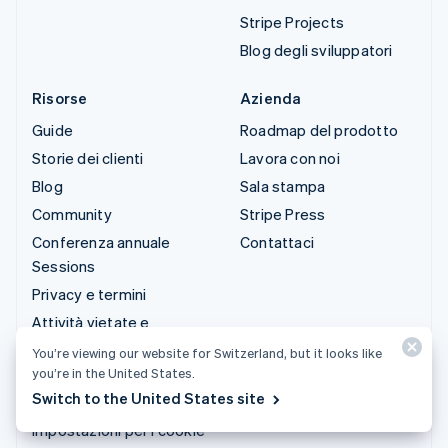
Stripe Projects
Blog degli sviluppatori
Risorse
Azienda
Guide
Roadmap del prodotto
Storie dei clienti
Lavora con noi
Blog
Sala stampa
Community
Stripe Press
Conferenza annuale
Contattaci
Sessions
Privacy e termini
Attività vietate e
soggette a limitazioni
You’re viewing our website for Switzerland, but it looks like
Licenze
you’re in the United States.
Switch to the United States site
Mappa del sito
Impostazioni per i cookie