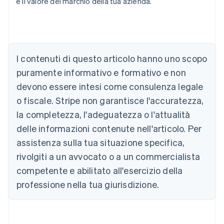
e il valore del marchio della tua azienda.
Australia
English
Austria
I contenuti di questo articolo hanno uno scopo
Deutsch
English
puramente informativo e formativo e non
Belgio
devono essere intesi come consulenza legale
Nederlands
Français
Deutsch
English
Brasile
o fiscale. Stripe non garantisce l'accuratezza,
Português
English
la completezza, l'adeguatezza o l'attualità
Bulgaria
English
delle informazioni contenute nell'articolo. Per
Canada
assistenza sulla tua situazione specifica,
English
Français
Cina continentale
rivolgiti a un avvocato o a un commercialista
简体中文
English
competente e abilitato all'esercizio della
Cipro
professione nella tua giurisdizione.
English
Croazia
English
Italiano
Danimarca