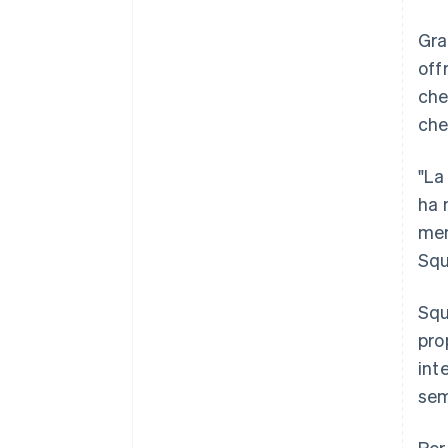
Gra
off
che
che
"La
ha 
mem
Squ
Squ
pro
int
sem
Per