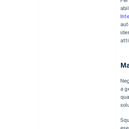
abi
Int
aut
ide
att
Ma
Neg
a g
qua
sol
Squ
ese