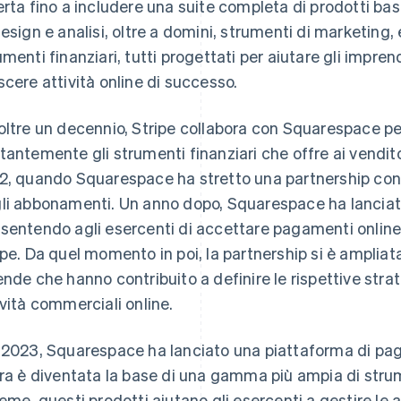
erta fino a includere una suite completa di prodotti bas
design e analisi, oltre a domini, strumenti di marketing
umenti finanziari, tutti progettati per aiutare gli imprend
scere attività online di successo.
oltre un decennio, Stripe collabora con Squarespace per
tantemente gli strumenti finanziari che offre ai venditor
2, quando Squarespace ha stretto una partnership con 
li abbonamenti. Un anno dopo, Squarespace ha lancia
sentendo agli esercenti di accettare pagamenti online p
ipe. Da quel momento in poi, la partnership si è ampli
ende che hanno contribuito a definire le rispettive strat
ività commerciali online.
 2023, Squarespace ha lanciato una piattaforma di pag
ora è diventata la base di una gamma più ampia di strume
ieme, questi prodotti aiutano gli esercenti a gestire le a