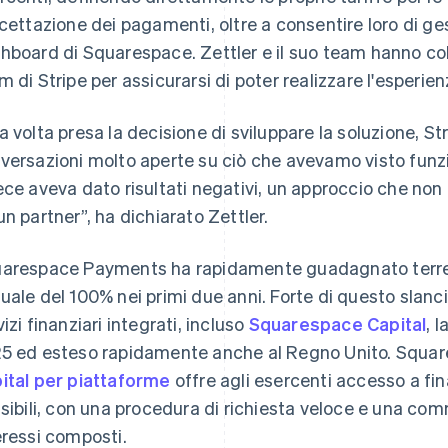
ccettazione dei pagamenti, oltre a consentire loro di gest
hboard di Squarespace. Zettler e il suo team hanno coll
m di Stripe per assicurarsi di poter realizzare l'esperie
a volta presa la decisione di sviluppare la soluzione, St
versazioni molto aperte su ciò che avevamo visto funz
ece aveva dato risultati negativi, un approccio che non 
un partner”, ha dichiarato Zettler.
arespace Payments ha rapidamente guadagnato terren
uale del 100% nei primi due anni. Forte di questo slanc
vizi finanziari integrati, incluso
Squarespace Capital
, l
5 ed esteso rapidamente anche al Regno Unito. Squar
ital per piattaforme
offre agli esercenti accesso a fin
ssibili, con una procedura di richiesta veloce e una c
eressi composti.