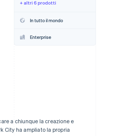
+ altri 6 prodotti
Stripe Sessions 2026
In tutto il mondo
Scopri come Stripe sta
costruendo
Enterprise
l'infrastruttura
economica per l'IA.
Guarda ora
care a chiunque la creazione e
rk City ha ampliato la propria