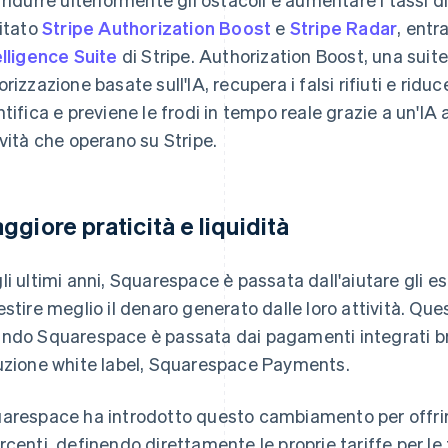
litato
Stripe Authorization Boost
e
Stripe Radar
, entr
elligence Suite
di Stripe. Authorization Boost, una suite 
orizzazione basate sull'IA, recupera i falsi rifiuti e ridu
ntifica e previene le frodi in tempo reale grazie a un'IA 
ività che operano su Stripe.
ggiore praticità e liquidità
li ultimi anni, Squarespace è passata dall'aiutare gli es
estire meglio il denaro generato dalle loro attività. Que
ndo Squarespace è passata dai pagamenti integrati bra
uzione white label, Squarespace Payments.
arespace ha introdotto questo cambiamento per offrire
rcenti, definendo direttamente le proprie tariffe per le 