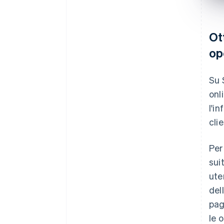
Ot
op
Su 
onl
l'i
cli
Per
sui
ute
del
pag
le 