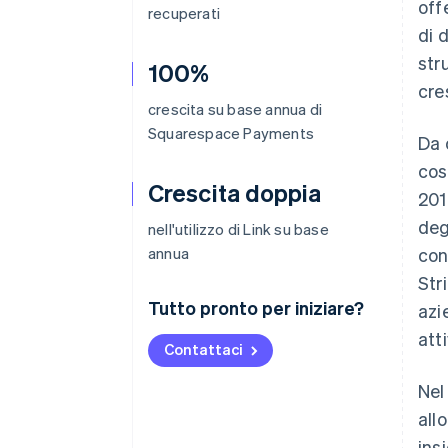
off
recuperati
di 
str
100%
cre
crescita su base annua di
Squarespace Payments
Da 
cos
Crescita doppia
201
deg
nell'utilizzo di Link su base
annua
con
Str
Tutto pronto per iniziare?
azi
att
Contattaci
Nel
all
ins