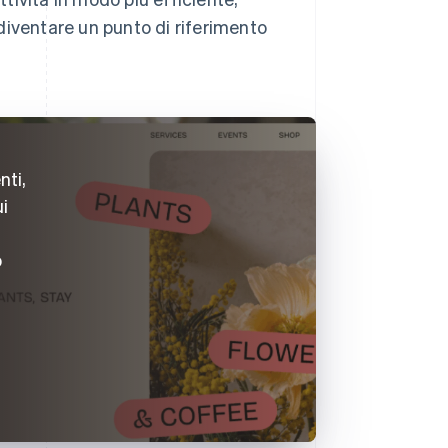
diventare un punto di riferimento
nti,
ui
o