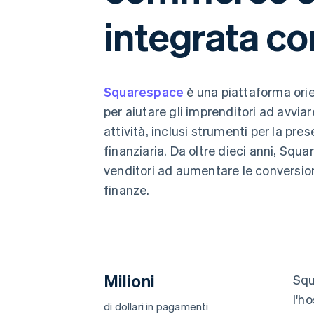
Link
integrata co
Pagamento accelerato
Financial Connections
Conti finanziari collegati
Squarespace
è una piattaforma orie
per aiutare gli imprenditori ad avviar
attività, inclusi strumenti per la pr
finanziaria. Da oltre dieci anni, Squa
venditori ad aumentare le conversion
finanze.
Milioni
Squ
l'h
di dollari in pagamenti