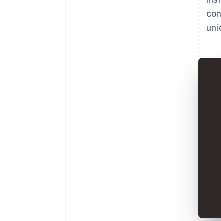
con
unic