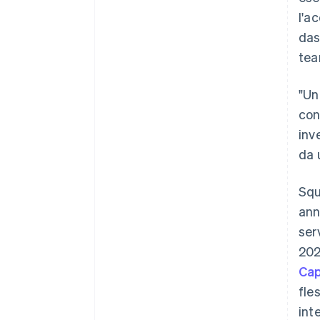
l'a
das
tea
"Un
con
inv
da 
Squ
ann
ser
202
Cap
fle
int