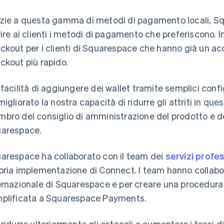
zie a questa gamma di metodi di pagamento locali, Squ
rire ai clienti i metodi di pagamento che preferiscono. In
ckout per i clienti di Squarespace che hanno già un a
ckout più rapido.
 facilità di aggiungere dei wallet tramite semplici conf
migliorato la nostra capacità di ridurre gli attriti in qu
bro del consiglio di amministrazione del prodotto e d
arespace.
arespace ha collaborato con il team dei
servizi profes
pria implementazione di Connect. I team hanno collabo
ernazionale di Squarespace e per creare una procedura
plificata a Squarespace Payments.
 ridurre ulteriormente gli ostacoli e aumentare i tassi