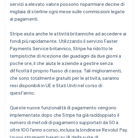
Danimarca
servizi a elevato valore possono risparmiare decine di
English
migliaia di sterline ogni mese sulle commissioni legate
Emirati Arabi Uniti
ai pagamenti.
English
Estonia
Stripe aiuta anche le attività britanniche ad accedere ai
English
fondi più rapidamente. Utilizzando il servizio Faster
Finlandia
Payments Service britannico, Stripe ha ridotto le
English
Svenska
Francia
tempistiche di ricezione dei guadagni da due giorni a
Français
English
poche ore, il che aiuta le aziende a gestire senza
Germania
difficoltà il proprio flusso di cassa. Tali miglioramenti,
Deutsch
English
che sono totalmente gratuiti per le attività, saranno
Giappone
resi disponibili in UE e Stati Uniti nel corso di
日本語
English
Gibilterra
quest'anno.
English
Grecia
Queste nuove funzionalità di pagamento vengono
English
implementate dopo che Stripe ha già raddoppiato il
India
numero di metodi di pagamento supportati da 50 a
English
Irlanda
oltre 100 l'anno scorso, inclusa la londinese Revolut Pay.
English
I nuovi strumenti basati su IA della suite di