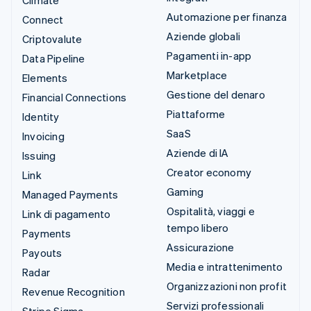
Climate
Automazione per finanza
Connect
Aziende globali
Criptovalute
Pagamenti in-app
Data Pipeline
Marketplace
Elements
Gestione del denaro
Financial Connections
Piattaforme
Identity
SaaS
Invoicing
Aziende di IA
Issuing
Creator economy
Link
Gaming
Managed Payments
Ospitalità, viaggi e
Link di pagamento
tempo libero
Payments
Assicurazione
Payouts
Media e intrattenimento
Radar
Organizzazioni non profit
Revenue Recognition
Servizi professionali