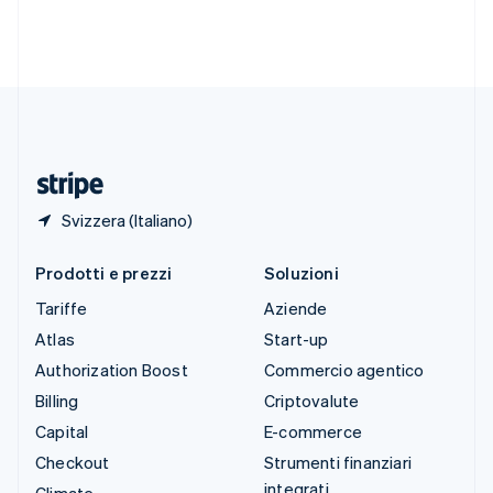
Svezia
Svenska
English
Svizzera
Deutsch
Français
Italiano
English
Thailandia
ไทย
English
Ungheria
English
Svizzera (Italiano)
Prodotti e prezzi
Soluzioni
Tariffe
Aziende
Atlas
Start-up
Authorization Boost
Commercio agentico
Billing
Criptovalute
Capital
E-commerce
Checkout
Strumenti finanziari
integrati