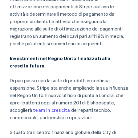
Italia
ottimizzazione dei pagamenti di Stripe aiutano le
Italiano
English
attività a determinare il metodo di pagamento da
Lettonia
proporre ai clienti. Le attività che eseguono la
English
Liechtenstein
migrazione alla suite di ottimizzazione dei pagamenti
Deutsch
English
registrano un aumento dei ricavi pari all'11,9% in media,
Lituania
poiché più utenti si convertono in acquirenti.
English
Lussemburgo
Investimenti nel Regno Unito finalizzati alla
Français
Deutsch
English
crescita futura
Malaysia
English
简体中文
Malta
Di pari passo con la suite di prodotti in continua
English
espansione, Stripe sta anche ampliando la sua influenza
Messico
nel Regno Unito. Il nuovo ufficio di punta a Londra, che
Español
English
apre i battenti oggi al numero 201 di Bishopsgate,
Norvegia
accoglierà
team in crescita
dei reparti tecnico,
English
Nuova Zelanda
commerciale, partnership e operazioni.
English
Paesi Bassi
Situato tra il centro finanziario globale della City di
Nederlands
English