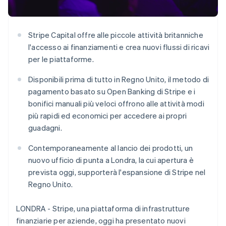
Scopri cosa ti aspetta
Radar
Ecosistema
Prevenzione delle frodi
Stripe Capital offre alle piccole attività britanniche
Partner
Atlas
l'accesso ai finanziamenti e crea nuovi flussi di ricavi
Stripe App Marketplace
Costituzione di start-up
per le piattaforme.
Climate
Disponibili prima di tutto in Regno Unito, il metodo di
Rimozione del carbonio
pagamento basato su Open Banking di Stripe e i
Identity
bonifici manuali più veloci offrono alle attività modi
Verifica online dell'identità
più rapidi ed economici per accedere ai propri
guadagni.
Contemporaneamente al lancio dei prodotti, un
nuovo ufficio di punta a Londra, la cui apertura è
Stripe Sessions 2026
prevista oggi, supporterà l'espansione di Stripe nel
Scopri come Stripe sta costruendo l'infrastruttura economi
Guarda ora
Regno Unito.
LONDRA - Stripe, una piattaforma di infrastrutture
finanziarie per aziende, oggi ha presentato nuovi