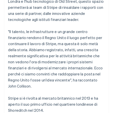
Londra e l'hub tecnologico di Old Street, questo spazio
Polonia
permetterà ai team di Stripe di rinsaldare i rapporti con
English
Portogallo
una serie di partner, dalle innovative aziende
Português
English
tecnologiche agli istituti finanziari leader.
RAS di Hong Kong, Cina
English
简体中文
"Il talento, le infrastrutture e un grande centro
Regno Unito
finanziario rendono il Regno Unito il luogo perfetto per
English
Repubblica Ceca
continuare il lavoro di Stripe, ma questa è solo metà
English
della storia. Abbiamo registrato, infatti, una crescita
Romania
realmente significativa per le attività britanniche che
English
non vedono l'ora di modernizzare i propri sistemi
Singapore
finanziari e di rivolgersi al mercato internazionale. Ecco
English
简体中文
perché ci siamo convinti che raddoppiare la posta nel
Slovacchia
Regno Unito fosse un'idea vincente", ha raccontato
English
Slovenia
John Collison.
English
Italiano
Spagna
Stripe si è rivolta al mercato britannico nel 2013 e ha
Español
English
aperto il suo primo ufficio nel quartiere londinese di
Stati Uniti
Shoreditch nel 2014.
English
Español
简体中文