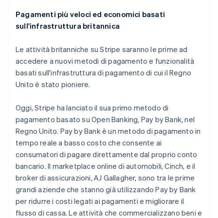
Pagamenti più veloci ed economici basati
sull'infrastruttura britannica
Australia
Le attività britanniche su Stripe saranno le prime ad
English
accedere a nuovi metodi di pagamento e funzionalità
Austria
basati sull'infrastruttura di pagamento di cui il Regno
Deutsch
English
Unito è stato pioniere.
Belgio
Nederlands
Français
Deutsch
English
Brasile
Oggi, Stripe ha lanciato il sua primo metodo di
Português
English
pagamento basato su Open Banking, Pay by Bank, nel
Bulgaria
Regno Unito. Pay by Bank è un metodo di pagamento in
English
tempo reale a basso costo che consente ai
Canada
consumatori di pagare direttamente dal proprio conto
English
Français
Cina continentale
bancario. Il marketplace online di automobili, Cinch, e il
简体中文
English
broker di assicurazioni, AJ Gallagher, sono tra le prime
Cipro
grandi aziende che stanno già utilizzando Pay by Bank
English
per ridurre i costi legati ai pagamenti e migliorare il
Croazia
flusso di cassa. Le attività che commercializzano beni e
English
Italiano